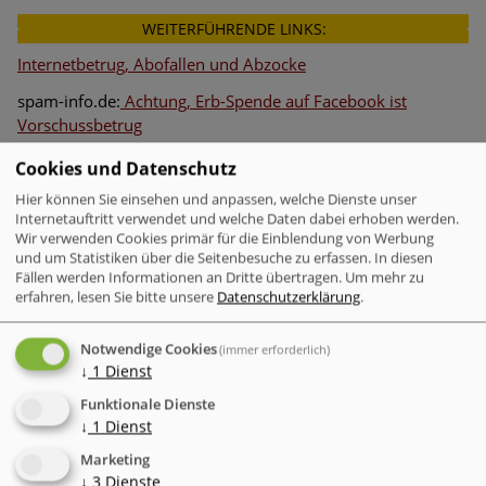
WEITERFÜHRENDE LINKS:
Internetbetrug, Abofallen und Abzocke
spam-info.de:
Achtung, Erb-Spende auf Facebook ist
Vorschussbetrug
Cookies und Datenschutz
Diesen Beitrag teilen
Hier können Sie einsehen und anpassen, welche Dienste unser
Twitter
Facebook
LinkedIn
Xing
tumblr
W
Internetauftritt verwendet und welche Daten dabei erhoben werden.
Wir verwenden Cookies primär für die Einblendung von Werbung
und um Statistiken über die Seitenbesuche zu erfassen. In diesen
WEITERE MELDUNGEN ZUM THEMA
Fällen werden Informationen an Dritte übertragen.
Um mehr zu
erfahren, lesen Sie bitte unsere
Datenschutzerklärung
.
Verschlüsselung & Datensicherheit
Mac-Nutzer sind häufiger von Cyberattacken
Notwendige Cookies
(immer erforderlich)
betroffen als Windows-Nutzer
↓
1
Dienst
Funktionale Dienste
↓
1
Dienst
Marketing
↓
3
Dienste