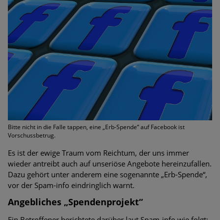
Bedrohungen
Ungebremster Aufstieg: Mega-Ransomware. Deutsche
Unternehmen dürfen Bedrohungspotential nicht
unterschätzen
Weiterentwicklung der HTTP-basierten Cyberangriffe lässt
Experten vor Tsunami bei Web-DDoS-Angriffen warnen
Phishing-Trend: Führungskräfte im Visier. Was hilft gegen
Harpoon Whaling?
Bitte nicht in die Falle tappen, eine „Erb-Spende“ auf Facebook ist
Vorschussbetrug.
Aktuelle Phishing-Kampagnen mit großen Markennamen –
Amazon hat nun reagiert
Es ist der ewige Traum vom Reichtum, der uns immer
wieder antreibt auch auf unseriöse Angebote hereinzufallen.
Fake-Unternehmensprofile auf LinkedIn: Unternehmen und
Dazu gehört unter anderem eine sogenannte „Erb-Spende“,
Nutzer im Visier der Datendiebe
vor der Spam-info eindringlich warnt.
Angebliches „Spendenprojekt“
Cyber Experience Center in Augsburg
Ein Betroffener berichtete darüber laut Spam-info wie folgt: