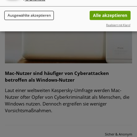
Alle akzeptieren
Ausgewählte akzeptieren
Realisiert mit Klaro!
Mac-Nutzer sind häufiger von Cyberattacken
betroffen als Windows-Nutzer
Laut einer weltweiten Kaspersky-Umfrage werden Mac-
Nutzer öfter Opfer von Cyberkriminalität als Menschen, die
Windows nutzen. Dennoch ergreifen sie weniger
Vorsichtsmaßnahmen.
Sicher & Anonym