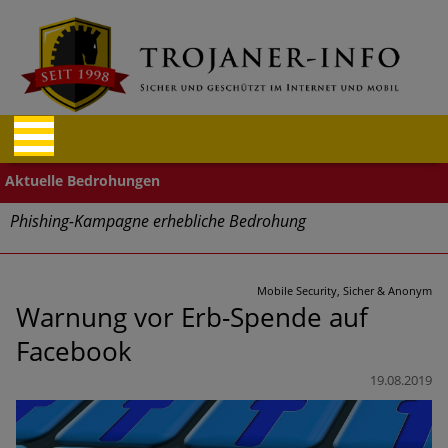
Phishing-Kampagne erhebliche Bedrohung
Trends bei Cyber Crimes 2024: Experten rechnen mit neue
Welle an Social-Engineering-Betrugsmaschen und
Mobile Security, Sicher & Anonym
Identitätsdiebstahl
Warnung vor Erb-Spende auf
Facebook
Exponentiell wachsende Risiken, eine immer
unübersichtlichere Cyber-Bedrohungslage – was CISOs jetzt
19.08.2019
für mehr Cyber-Resilienz tun können
Digitale Assets aller Arten im Fokus der aktuellen Cyber-