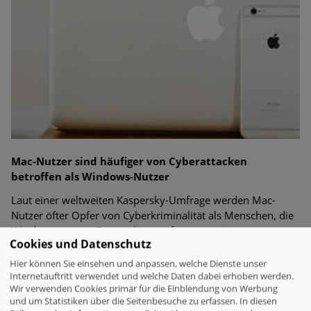
Mac-Nutzer sind häufiger von Cyberattacken
betroffen als Windows-Nutzer
Laut einer weltweiten Kaspersky-Umfrage werden Mac-
Nutzer öfter Opfer von Cyberkriminalität als Menschen, die
Windows nutzen. Dennoch ergreifen sie weniger
Cookies und Datenschutz
Vorsichtsmaßnahmen.
Hier können Sie einsehen und anpassen, welche Dienste unser
Internetauftritt verwendet und welche Daten dabei erhoben werden.
Wir verwenden Cookies primär für die Einblendung von Werbung
Sicher & Anonym
und um Statistiken über die Seitenbesuche zu erfassen. In diesen