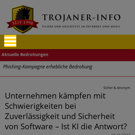
Phishing-Kampagne erhebliche Bedrohung
Trends bei Cyber Crimes 2024: Experten rechnen mit neue
Welle an Social-Engineering-Betrugsmaschen und
Sicher & Anonym
Identitätsdiebstahl
Unternehmen kämpfen mit
Schwierigkeiten bei
Exponentiell wachsende Risiken, eine immer
unübersichtlichere Cyber-Bedrohungslage – was CISOs jetzt
Zuverlässigkeit und Sicherheit
für mehr Cyber-Resilienz tun können
von Software – Ist KI die Antwort?
Digitale Assets aller Arten im Fokus der aktuellen Cyber-
25.01.2023