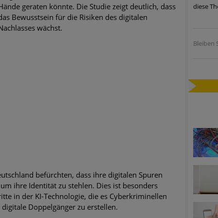
Hände geraten könnte. Die Studie zeigt deutlich, dass
diese Th
ätzen
das Bewusstsein für die Risiken des digitalen
Nachlasses wächst.
twicklung der HTTP-basierten Cyberangriffe lässt Experten vor 
Bleiben S
-Trend: Führungskräfte im Visier. Was hilft gegen Harpoon Whali
e Phishing-Kampagnen mit großen Markennamen – Amazon hat nu
ernehmensprofile auf LinkedIn: Unternehmen und Nutzer im Vis
perience Center in Augsburg
utschland befürchten, dass ihre digitalen Spuren
m ihre Identität zu stehlen. Dies ist besonders
itte in der KI-Technologie, die es Cyberkriminellen
 digitale Doppelgänger zu erstellen.