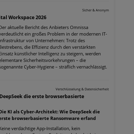
Sicher & Anonym
ital Workspace 2026
Der aktuelle Bericht des Anbieters Omnissa
verdeutlicht ein großes Problem in der modernen IT-
Infrastruktur von Unternehmen: Trotz des
Bestrebens, die Effizienz durch den verstärkten
Einsatz künstlicher Intelligenz zu steigern, werden
elementare Sicherheitsvorkehrungen – die
sogenannte Cyber-Hygiene – sträflich vernachlässigt.
Verschlüsselung & Datensicherheit
e DeepSeek die erste browserbasierte
Die KI als Cyber-Architekt: Wie DeepSeek die
erste browserbasierte Ransomware erfand
Keine verdächtige App-Installation, kein