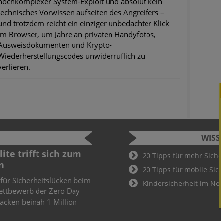
hochkomplexer System-Exploit und absolut kein
technisches Vorwissen aufseiten des Angreifers –
und trotzdem reicht ein einziger unbedachter Klick
im Browser, um Jahre an privaten Handyfotos,
Ausweisdokumenten und Krypto-
Wiederherstellungscodes unwiderruflich zu
verlieren.
WIS
ite trifft sich zum
Cyber Sec
20 Tipps für mehr Sich
n
2022
20 Tipps für mobile Sic
 für Sicherheitslücken beim
Schüler und
Kindersicherheit im Ne
ettbewerb der Zero Day
Cyber Secur
knacken beinah 1 Million
Wer hier als
Teil des De