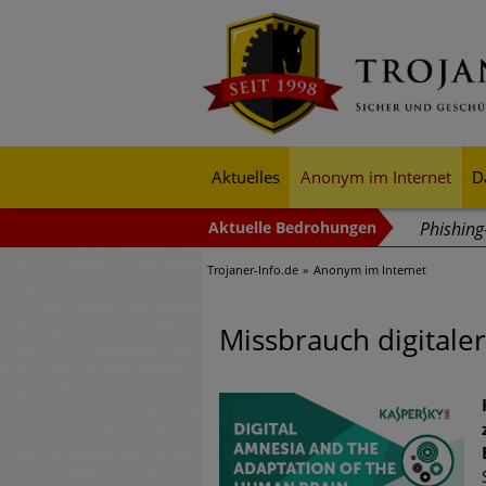
Aktuelles
Anonym im Internet
D
Phishin
Trojaner-Info.de
Anonym im Internet
Trends b
Identitä
Missbrauch digitale
Exponent
mehr Cyb
Digitale
Ungebre