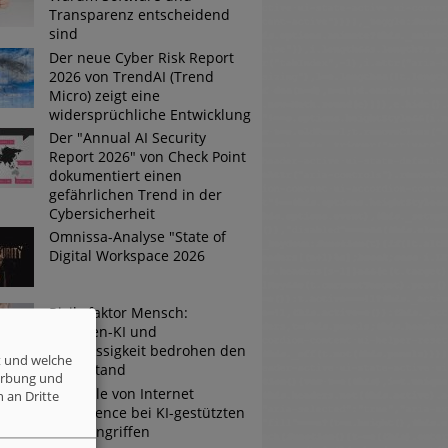
Transparenz entscheidend
sind
Der neue Cyber Risk Report
2026 von TrendAI (Trend
Micro) zeigt eine
widersprüchliche Entwicklung
Der "Annual AI Security
Report 2026" von Check Point
dokumentiert einen
gefährlichen Trend in der
Cybersicherheit
Omnissa-Analyse "State of
Digital Workspace 2026
Risikofaktor Mensch:
Schatten-KI und
Nachlässigkeit bedrohen den
t und welche
Mittelstand
erbung und
Die Rolle von Internet
 an Dritte
Intelligence bei KI-gestützten
Cyberangriffen