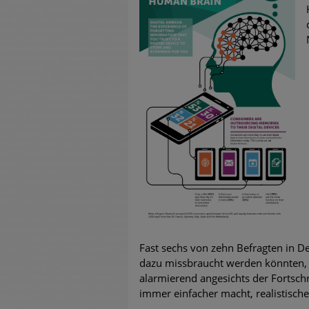
untersch
Weiteren
warnen
Phishing
Aktuell
Fake-Unt
Cyber Ex
Fast sechs von zehn Befragten in De
dazu missbraucht werden könnten, u
alarmierend angesichts der Fortschr
immer einfacher macht, realistische