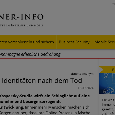
Im
aten verschlüsseln und sichern
Business Security
Mobile Secu
g-Kampagne erhebliche Bedrohung
ei Cyber Crimes 2024: Experten rechnen mit neue Welle an Soci
B
tsdiebstahl
Sicher & Anonym
r Identitäten nach dem Tod
iell wachsende Risiken, eine immer unübersichtlichere Cyber-Bed
12.09.2024
er-Resilienz tun können
Kaspersky-Studie wirft ein Schlaglicht auf eine
Die Welt
zunehmend besorgniserregende
 Assets aller Arten im Fokus der aktuellen Cyber-Bedrohungen
immer ra
Entwicklung.
Immer mehr Menschen machen sich
gesetzt,
Sorgen darüber, dass ihre Online-Präsenz in falsche
mster Aufstieg: Mega-Ransomware. Deutsche Unternehmen dürfe
Zukunft 