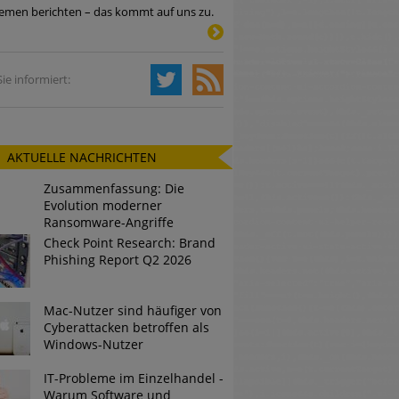
emen berichten – das kommt auf uns zu.
Tsunami bei Web-DDoS-Angriffen
ie informiert:
ng?
AKTUELLE NACHRICHTEN
n reagiert
Zusammenfassung: Die
ier der Datendiebe
Evolution moderner
Ransomware-Angriffe
Check Point Research: Brand
Phishing Report Q2 2026
Mac-Nutzer sind häufiger von
Cyberattacken betroffen als
Windows-Nutzer
IT-Probleme im Einzelhandel -
Warum Software und