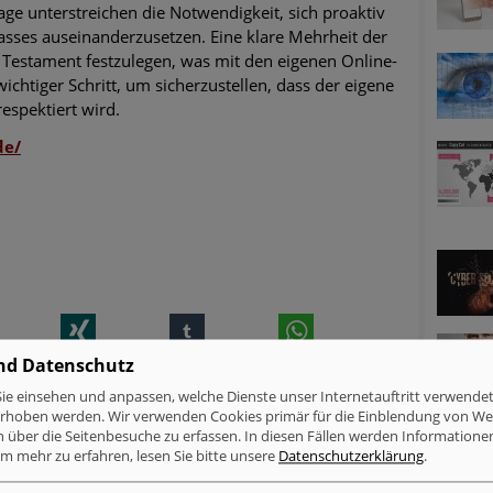
ge unterstreichen die Notwendigkeit, sich proaktiv
sses auseinanderzusetzen. Eine klare Mehrheit der
m Testament festzulegen, was mit den eigenen Online-
wichtiger Schritt, um sicherzustellen, dass der eigene
espektiert wird.
de/
inkedIn
Xing
tumblr
WhatsApp
nd Datenschutz
MELDUNGEN ZUM THEMA
ie einsehen und anpassen, welche Dienste unser Internetauftritt verwende
erhoben werden. Wir verwenden Cookies primär für die Einblendung von W
Verschlüsselung & Datensicherheit
n über die Seitenbesuche zu erfassen. In diesen Fällen werden Informationen
Cyberattacken betroffen als Windows-Nutzer
m mehr zu erfahren, lesen Sie bitte unsere
Datenschutzerklärung
.
Mac-Nutzer sind häufiger von Cyberattacken