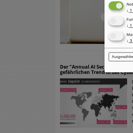
Not
↓
1
Fun
↓
1
Mar
↓
3
Ausgewählte
Der "Annual AI Security Repor
gefährlichen Trend in der Cybe