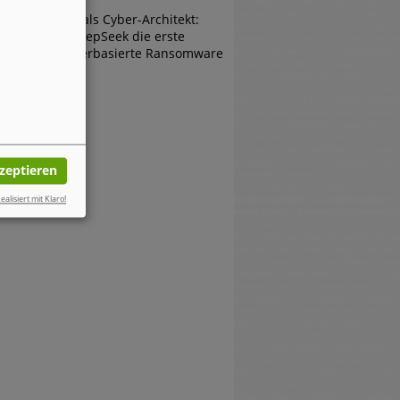
Die KI als Cyber-Architekt:
Wie DeepSeek die erste
browserbasierte Ransomware
erfand
kzeptieren
ealisiert mit Klaro!