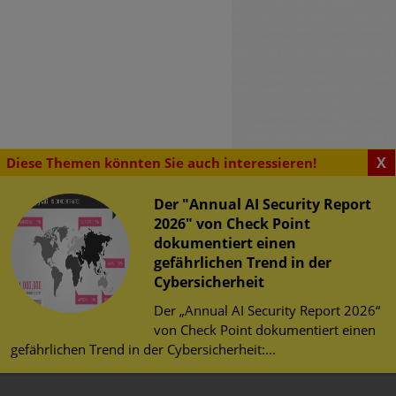
X
Diese Themen könnten Sie auch interessieren!
Der "Annual AI Security Report
2026" von Check Point
dokumentiert einen
SENSWERTES
gefährlichen Trend in der
urity Challenge
erheit im Web
Cybersicherheit
herheit
Der „Annual AI Security Report 2026“
 Studenten können bei der
tz
von Check Point dokumentiert einen
ity Challenge teilnehmen.
gefährlichen Trend in der Cybersicherheit:...
 Gewinner hervorgeht, ist
utschland-Teams für die