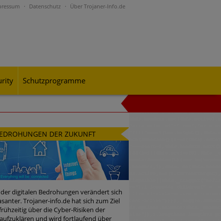
pressum
Datenschutz
Über Trojaner-Info.de
rity
Schutzprogramme
al-Engineering-Betrugsmaschen und
EDROHUNGEN DER ZUKUNFT
rohungslage – was CISOs jetzt für
 der digitalen Bedrohungen verändert sich
santer. Trojaner-info.de hat sich zum Ziel
 frühzeitig über die Cyber-Risiken der
n Bedrohungspotential nicht
aufzuklären und wird fortlaufend über