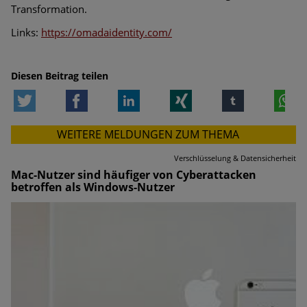
Transformation.
Links:
https://omadaidentity.com/
Diesen Beitrag teilen
Twitter
Facebook
LinkedIn
Xing
tumblr
W
WEITERE MELDUNGEN ZUM THEMA
Verschlüsselung & Datensicherheit
Mac-Nutzer sind häufiger von Cyberattacken
betroffen als Windows-Nutzer