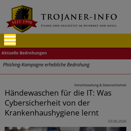
Phishing-Kampagne erhebliche Bedrohung
Trends bei Cyber Crimes 2024: Experten rechnen mit neue
Welle an Social-Engineering-Betrugsmaschen und
Verschlüsselung & Datensicherheit
Identitätsdiebstahl
Händewaschen für die IT: Was
Cybersicherheit von der
Exponentiell wachsende Risiken, eine immer
unübersichtlichere Cyber-Bedrohungslage – was CISOs jetzt
Krankenhaushygiene lernt
für mehr Cyber-Resilienz tun können
03.06.2026
Digitale Assets aller Arten im Fokus der aktuellen Cyber-