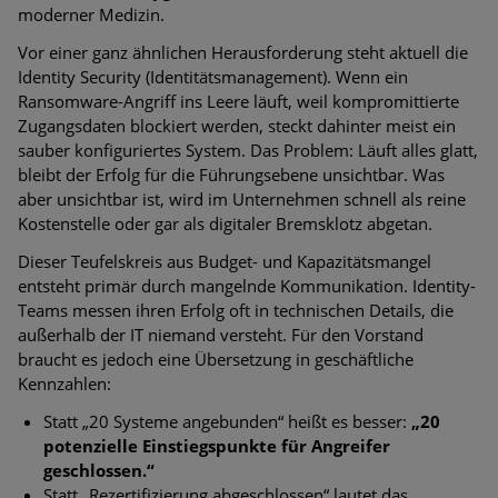
moderner Medizin.
Vor einer ganz ähnlichen Herausforderung steht aktuell die
Identity Security (Identitätsmanagement). Wenn ein
Ransomware-Angriff ins Leere läuft, weil kompromittierte
Zugangsdaten blockiert werden, steckt dahinter meist ein
sauber konfiguriertes System. Das Problem: Läuft alles glatt,
bleibt der Erfolg für die Führungsebene unsichtbar. Was
aber unsichtbar ist, wird im Unternehmen schnell als reine
Kostenstelle oder gar als digitaler Bremsklotz abgetan.
Dieser Teufelskreis aus Budget- und Kapazitätsmangel
entsteht primär durch mangelnde Kommunikation. Identity-
Teams messen ihren Erfolg oft in technischen Details, die
außerhalb der IT niemand versteht. Für den Vorstand
braucht es jedoch eine Übersetzung in geschäftliche
Kennzahlen:
Statt „20 Systeme angebunden“ heißt es besser:
„20
potenzielle Einstiegspunkte für Angreifer
geschlossen.“
Statt „Rezertifizierung abgeschlossen“ lautet das