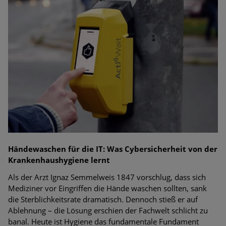
Bedrohungen
Ungebremster Aufstieg: Mega-Ransomware. Deutsche
Unternehmen dürfen Bedrohungspotential nicht
unterschätzen
Weiterentwicklung der HTTP-basierten Cyberangriffe lässt
Experten vor Tsunami bei Web-DDoS-Angriffen warnen
Phishing-Trend: Führungskräfte im Visier. Was hilft gegen
Harpoon Whaling?
Aktuelle Phishing-Kampagnen mit großen Markennamen –
Händewaschen für die IT: Was Cybersicherheit von der
Amazon hat nun reagiert
Krankenhaushygiene lernt
Fake-Unternehmensprofile auf LinkedIn: Unternehmen und
Als der Arzt Ignaz Semmelweis 1847 vorschlug, dass sich
Nutzer im Visier der Datendiebe
Mediziner vor Eingriffen die Hände waschen sollten, sank
die Sterblichkeitsrate dramatisch. Dennoch stieß er auf
Cyber Experience Center in Augsburg
Ablehnung – die Lösung erschien der Fachwelt schlicht zu
banal. Heute ist Hygiene das fundamentale Fundament