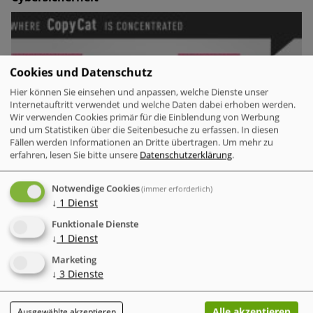
Cookies und Datenschutz
Hier können Sie einsehen und anpassen, welche Dienste unser
Internetauftritt verwendet und welche Daten dabei erhoben werden.
Wir verwenden Cookies primär für die Einblendung von Werbung
und um Statistiken über die Seitenbesuche zu erfassen. In diesen
Fällen werden Informationen an Dritte übertragen.
Um mehr zu
erfahren, lesen Sie bitte unsere
Datenschutzerklärung
.
Notwendige Cookies
(immer erforderlich)
↓
1
Dienst
Funktionale Dienste
↓
1
Dienst
Der „Annual AI Security Report 2026“ von Check Point
Marketing
dokumentiert einen gefährlichen Trend in der
↓
3
Dienste
Cybersicherheit: Künstliche Intelligenz (KI) dient
Cyberkriminellen nicht mehr nur als
Vorbereitungswerkzeug, sondern führt Angriffe mittlerweile
Alle akzeptieren
Ausgewählte akzeptieren