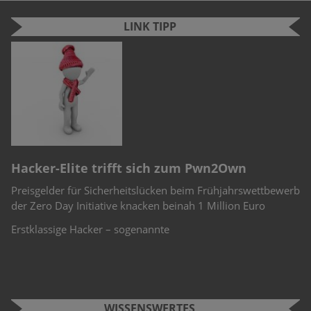
LINK TIPP
n
e
S
Hacker-Elite trifft sich zum Pwn2Own
Cyb
F
Preisgelder für Sicherheitslücken beim Frühjahrswettbewerb
Schü
Si
der Zero Day Initiative knacken beinah 1 Million Euro
Chal
W
Teil
Erstklassige Hacker – sogenannte
An
Fu
WISSENSWERTES