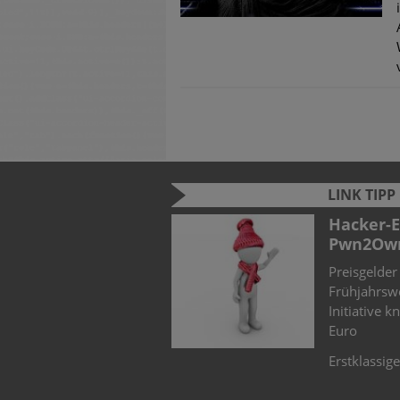
LINK TIPP
026: Zwischen KI-Hype
Hacker-Elite trifft sich zum
Pwn2Own
T-Landschaft durch den
Preisgelder für Sicherheitslücken beim
nz (KI) und verschärfte
Frühjahrswettbewerb der Zero Day
Initiative knacken beinah 1 Million
Euro
Erstklassige Hacker – sogenannte