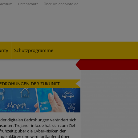
pressum
Datenschutz
Über Trojaner-Info.de
rity
Schutzprogramme
al-Engineering-Betrugsmaschen und
EDROHUNGEN DER ZUKUNFT
rohungslage – was CISOs jetzt für
 der digitalen Bedrohungen verändert sich
santer. Trojaner-info.de hat sich zum Ziel
 frühzeitig über die Cyber-Risiken der
n Bedrohungspotential nicht
aufzuklären und wird fortlaufend über