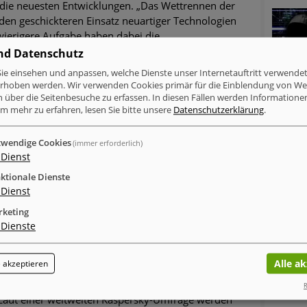
 die neuesten Entwicklungen. „Das Wettrennen der
 den geschickteren Einsatz neuartiger Technologien
chwierigere Aufgabe haben dabei die
anisationen zu erfüllen. Sie müssen alle möglichen
nd Datenschutz
ie von Angreifern ausgenutzt werden.“ Den
ie einsehen und anpassen, welche Dienste unser Internetauftritt verwende
n, als weiterhin ständig in den Ausbau und die
erhoben werden. Wir verwenden Cookies primär für die Einblendung von W
 investieren zu müssen.
n über die Seitenbesuche zu erfassen. In diesen Fällen werden Informationen
m mehr zu erfahren, lesen Sie bitte unsere
Datenschutzerklärung
.
wendige Cookies
(immer erforderlich)
Dienst
inkedIn
Xing
tumblr
WhatsApp
ktionale Dienste
Dienst
MELDUNGEN ZUM THEMA
keting
Verschlüsselung & Datensicherheit
Dienste
Cyberattacken betroffen als Windows-Nutzer
Mac-Nutzer sind häufiger von Cyberattacken
Alle a
 akzeptieren
betroffen als Windows-Nutzer
R
Laut einer weltweiten Kaspersky-Umfrage werden