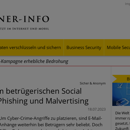
Im
aten verschlüsseln und sichern
Business Security
Mobile Secu
g-Kampagne erhebliche Bedrohung
ei Cyber Crimes 2024: Experten rechnen mit neue Welle an Soci
B
tsdiebstahl
Sicher & Anonym
m betrügerischen Social
iell wachsende Risiken, eine immer unübersichtlichere Cyber-Bed
hishing und Malvertising
er-Resilienz tun können
18.07.2023
Die Welt
 Assets aller Arten im Fokus der aktuellen Cyber-Bedrohungen
Um Cyber-Crime-Angriffe zu platzieren, sind E-Mail-
immer ra
gesetzt,
Anhänge weiterhin bei Betrügern sehr beliebt. Doch
mster Aufstieg: Mega-Ransomware. Deutsche Unternehmen dürfe
Zukunft 