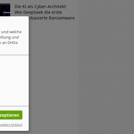
Die KI als Cyber-Architekt:
Wie DeepSeek die erste
browserbasierte Ransomware
erfand
t und welche
erbung und
 an Dritte
kzeptieren
ealisiert mit Klaro!