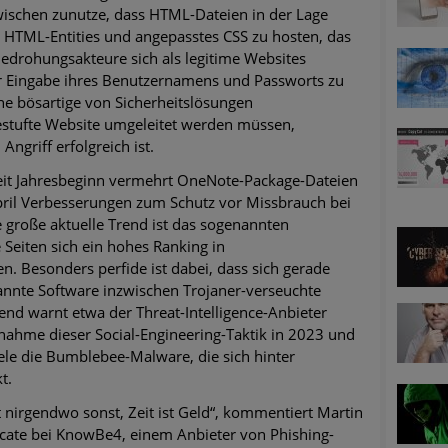
wischen zunutze, dass HTML-Dateien in der Lage
er, HTML-Entities und angepasstes CSS zu hosten, das
edrohungsakteure sich als legitime Websites
r Eingabe ihres Benutzernamens und Passworts zu
ne bösartige von Sicherheitslösungen
estufte Website umgeleitet werden müssen,
Angriff erfolgreich ist.
eit Jahresbeginn vermehrt OneNote-Package-Dateien
pril Verbesserungen zum Schutz vor Missbrauch bei
 große aktuelle Trend ist das sogenannten
 Seiten sich ein hohes Ranking in
n. Besonders perfide ist dabei, dass sich gerade
kannte Software inzwischen Trojaner-verseuchte
end warnt etwa der Threat-Intelligence-Anbieter
ahme dieser Social-Engineering-Taktik in 2023 und
iele die Bumblebee-Malware, die sich hinter
t.
st nirgendwo sonst, Zeit ist Geld“, kommentiert Martin
ocate bei KnowBe4, einem Anbieter von Phishing-