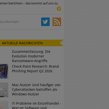
emen berichten – das kommt auf uns zu.
Tsunami bei Web-DDoS-Angriffen
ie informiert:
ng?
AKTUELLE NACHRICHTEN
n reagiert
Zusammenfassung: Die
ier der Datendiebe
Evolution moderner
Ransomware-Angriffe
Check Point Research: Brand
Phishing Report Q2 2026
Mac-Nutzer sind häufiger von
Cyberattacken betroffen als
Windows-Nutzer
IT-Probleme im Einzelhandel -
Warum Software und