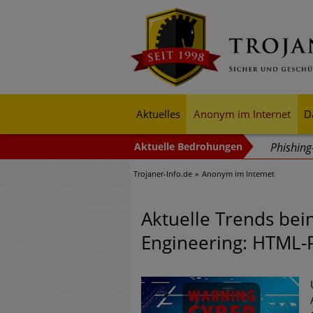
Aktuelles
Anonym im Internet
D
Phishin
Trojaner-Info.de
Anonym im Internet
Trends b
Identitä
Aktuelle Trends bei
Exponent
Engineering: HTML-P
mehr Cyb
Digitale
Ungebre