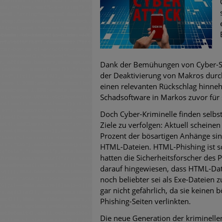
untersch
Weiteren
warnen
Dank der Bemühungen von Cyber-Si
Phishing
der Deaktivierung von Makros durch
einen relevanten Rückschlag hinneh
Aktuell
Schadsoftware in Markos zuvor für s
Fake-Unt
Doch Cyber-Kriminelle finden selbs
Ziele zu verfolgen: Aktuell scheine
Cyber Ex
Prozent der bösartigen Anhänge si
HTML-Dateien. HTML-Phishing ist sch
hatten die Sicherheitsforscher des
darauf hingewiesen, dass HTML-Date
noch beliebter sei als Exe-Dateien
gar nicht gefährlich, da sie keinen 
Phishing-Seiten verlinkten.
Die neue Generation der kriminell