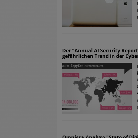
Der "Annual AI Security Repor
gefährlichen Trend in der Cybe
Omnissa-Analyse "State of Dig