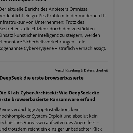
Der aktuelle Bericht des Anbieters Omnissa
verdeutlicht ein großes Problem in der modernen IT-
Infrastruktur von Unternehmen: Trotz des
Bestrebens, die Effizienz durch den verstärkten
Einsatz künstlicher Intelligenz zu steigern, werden
elementare Sicherheitsvorkehrungen – die
sogenannte Cyber-Hygiene – sträflich vernachlässigt.
Verschlüsselung & Datensicherheit
e DeepSeek die erste browserbasierte
Die KI als Cyber-Architekt: Wie DeepSeek die
erste browserbasierte Ransomware erfand
Keine verdächtige App-Installation, kein
hochkomplexer System-Exploit und absolut kein
technisches Vorwissen aufseiten des Angreifers –
und trotzdem reicht ein einziger unbedachter Klick