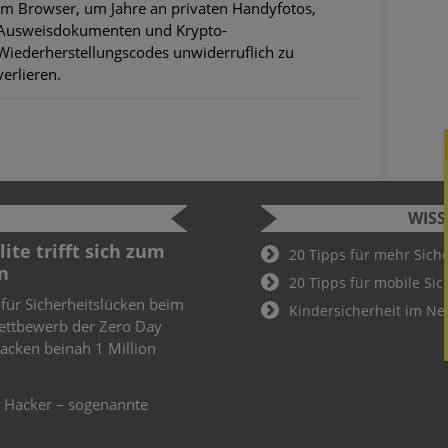
im Browser, um Jahre an privaten Handyfotos,
Ausweisdokumenten und Krypto-
Wiederherstellungscodes unwiderruflich zu
verlieren.
WIS
Cyber Security Challenge
Sicherhei
20 Tipps für mehr Sich
2022
öffentli
20 Tipps für mobile Sic
Fußball-
Schüler und Studenten können bei der
Kindersicherheit im Ne
Cyber Security Challenge teilnehmen.
Sicherheits
Wer hier als Gewinner hervorgeht, ist
WLAN zur 
Teil des Deutschland-Teams für die
Angesichts d
weiteren
Fußballwelt
das