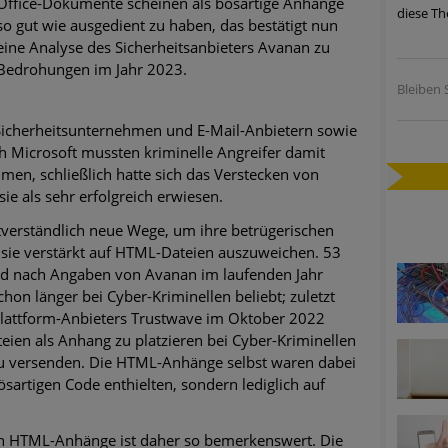
Office-Dokumente scheinen als bösartige Anhänge
diese Th
ätzen
so gut wie ausgedient zu haben, das bestätigt nun
eine Analyse des Sicherheitsanbieters Avanan zu
twicklung der HTTP-basierten Cyberangriffe lässt Experten vor 
Bedrohungen im Jahr 2023.
Bleiben S
cherheitsunternehmen und E-Mail-Anbietern sowie
-Trend: Führungskräfte im Visier. Was hilft gegen Harpoon Whali
 Microsoft mussten kriminelle Angreifer damit
men, schließlich hatte sich das Verstecken von
e Phishing-Kampagnen mit großen Markennamen – Amazon hat nu
ie als sehr erfolgreich erwiesen.
ernehmensprofile auf LinkedIn: Unternehmen und Nutzer im Vis
tverständlich neue Wege, um ihre betrügerischen
n sie verstärkt auf HTML-Dateien auszuweichen. 53
perience Center in Augsburg
nd nach Angaben von Avanan im laufenden Jahr
on länger bei Cyber-Kriminellen beliebt; zuletzt
 Plattform-Anbieters Trustwave im Oktober 2022
ien als Anhang zu platzieren bei Cyber-Kriminellen
 zu versenden. Die HTML-Anhänge selbst waren dabei
bösartigen Code enthielten, sondern lediglich auf
en HTML-Anhänge ist daher so bemerkenswert. Die