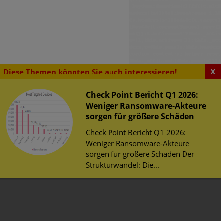
X
Diese Themen könnten Sie auch interessieren!
Check Point Bericht Q1 2026:
Weniger Ransomware-Akteure
SENSWERTES
sorgen für größere Schäden
tsrisiken im
erheit im Web
Check Point Bericht Q1 2026:
chen WLAN zur
herheit
Weniger Ransomware-Akteure
WM 2026
tz
sorgen für größere Schäden Der
risiken im öffentlichen
Strukturwandel: Die...
Fußball-WM 2026
er am 11. Juni startenden
meisterschaft 2026 warnt