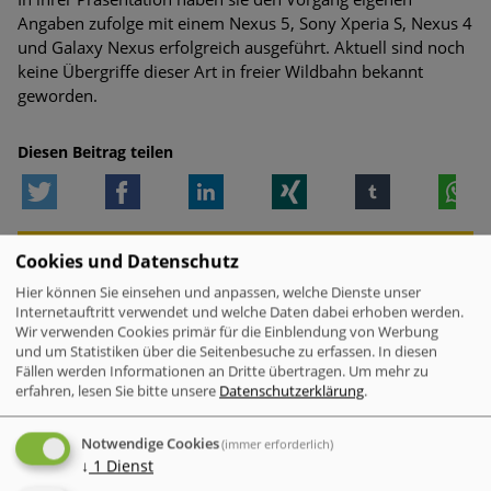
Angaben zufolge mit einem Nexus 5, Sony Xperia S, Nexus 4
und Galaxy Nexus erfolgreich ausgeführt. Aktuell sind noch
keine Übergriffe dieser Art in freier Wildbahn bekannt
geworden.
Diesen Beitrag teilen
Twitter
Facebook
LinkedIn
Xing
tumblr
W
WEITERE MELDUNGEN ZUM THEMA
Cookies und Datenschutz
Hier können Sie einsehen und anpassen, welche Dienste unser
Internetauftritt verwendet und welche Daten dabei erhoben werden.
Wir verwenden Cookies primär für die Einblendung von Werbung
VERWANDTE MELDUNGEN
und um Statistiken über die Seitenbesuche zu erfassen. In diesen
Fällen werden Informationen an Dritte übertragen.
Um mehr zu
Check Point Research: Brand Phishing
erfahren, lesen Sie bitte unsere
Datenschutzerklärung
.
Report Q2 2026
Notwendige Cookies
(immer erforderlich)
Mac-Nutzer sind häufiger von
↓
1
Dienst
Cyberattacken betroffen als Windows-