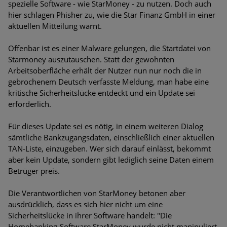
spezielle Software - wie StarMoney - zu nutzen. Doch auch
Bedrohungen
hier schlagen Phisher zu, wie die Star Finanz GmbH in einer
aktuellen Mitteilung warnt.
Ungebremster Aufstieg: Mega-Ransomware. Deutsche
Unternehmen dürfen Bedrohungspotential nicht
Offenbar ist es einer Malware gelungen, die Startdatei von
unterschätzen
Starmoney auszutauschen. Statt der gewohnten
Arbeitsoberfläche erhält der Nutzer nun nur noch die in
Weiterentwicklung der HTTP-basierten Cyberangriffe lässt
gebrochenem Deutsch verfasste Meldung, man habe eine
Experten vor Tsunami bei Web-DDoS-Angriffen warnen
kritische Sicherheitslücke entdeckt und ein Update sei
erforderlich.
Phishing-Trend: Führungskräfte im Visier. Was hilft gegen
Harpoon Whaling?
Für dieses Update sei es nötig, in einem weiteren Dialog
sämtliche Bankzugangsdaten, einschließlich einer aktuellen
Aktuelle Phishing-Kampagnen mit großen Markennamen –
TAN-Liste, einzugeben. Wer sich darauf einlässt, bekommt
Amazon hat nun reagiert
aber kein Update, sondern gibt lediglich seine Daten einem
Betrüger preis.
Fake-Unternehmensprofile auf LinkedIn: Unternehmen und
Nutzer im Visier der Datendiebe
Die Verantwortlichen von StarMoney betonen aber
ausdrücklich, dass es sich hier nicht um eine
Cyber Experience Center in Augsburg
Sicherheitslücke in ihrer Software handelt: "Die
Homebanking-Software StarMoney wurde nicht manipuliert