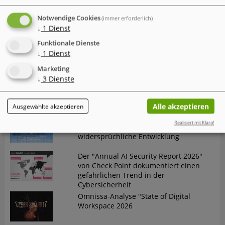
Check Point Research: Brand Phishing
Report Q2 2026
Notwendige Cookies
(immer erforderlich)
↓
1
Dienst
Mac-Nutzer sind häufiger von
Funktionale Dienste
Cyberattacken betroffen als Windows-
↓
1
Dienst
Nutzer
Marketing
↓
3
Dienste
IT-Probleme im Einzelhandel - Warum
Software und Transparenz
entscheidend sind
Alle akzeptieren
Ausgewählte akzeptieren
Der neue Cyber Risk Report 2026 von
Realisiert mit Klaro!
TrendAI (Trend Micro) zeigt eine
widersprüchliche Entwicklung
Der "Annual AI Security Report 2026"
von Check Point dokumentiert einen
gefährlichen Trend in der
Cybersicherheit
Omnissa-Analyse "State of Digital
Workspace 2026