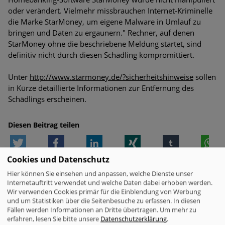
oder verändert. Vielmehr missbrauchen Internet-Kriminelle
die Marke StarMoney, um eigene Malware in Umlauf zu
bringen und Daten zu ergaunern." Rechner, auf denen
StarMoney ohne die beschriebene Meldung startet, sind
definitiv nicht durch diesen Schädling kompromittiert.
Unter
http://www.starmoney.de/?sicherheitshinweise
sollen
in Kürze detaillierte Informationen zur Entfernung des
Schädlings erscheinen.
Diesen Beitrag teilen
Twitter
Facebook
LinkedIn
Xing
tumblr
W
Cookies und Datenschutz
WEITERE MELDUNGEN ZUM THEMA
Hier können Sie einsehen und anpassen, welche Dienste unser
Internetauftritt verwendet und welche Daten dabei erhoben werden.
Wir verwenden Cookies primär für die Einblendung von Werbung
und um Statistiken über die Seitenbesuche zu erfassen. In diesen
Fällen werden Informationen an Dritte übertragen.
Um mehr zu
VERWANDTE MELDUNGEN
erfahren, lesen Sie bitte unsere
Datenschutzerklärung
.