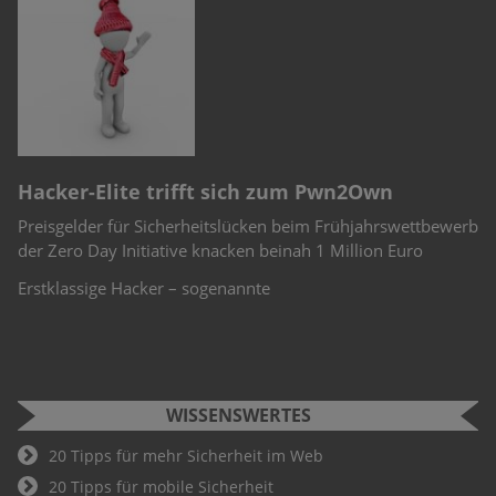
n
e
r
Hacker-Elite trifft sich zum Pwn2Own
C
Preisgelder für Sicherheitslücken beim Frühjahrswettbewerb
Sc
-
der Zero Day Initiative knacken beinah 1 Million Euro
Ch
Te
Erstklassige Hacker – sogenannte
WISSENSWERTES
20 Tipps für mehr Sicherheit im Web
20 Tipps für mobile Sicherheit