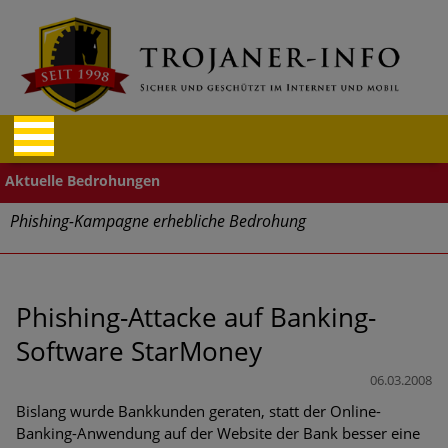
Phishing-Kampagne erhebliche Bedrohung
Trends bei Cyber Crimes 2024: Experten rechnen mit neue
Welle an Social-Engineering-Betrugsmaschen und
Identitätsdiebstahl
Phishing-Attacke auf Banking-
Software StarMoney
Exponentiell wachsende Risiken, eine immer
unübersichtlichere Cyber-Bedrohungslage – was CISOs jetzt
06.03.2008
für mehr Cyber-Resilienz tun können
Bislang wurde Bankkunden geraten, statt der Online-
Banking-Anwendung auf der Website der Bank besser eine
Digitale Assets aller Arten im Fokus der aktuellen Cyber-