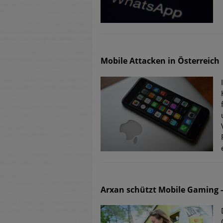
untersch
Weiteren
warnen
Mobile Attacken in Österreich
Phishing
Aktuell
Fake-Unt
Cyber Ex
Arxan schützt Mobile Gaming 