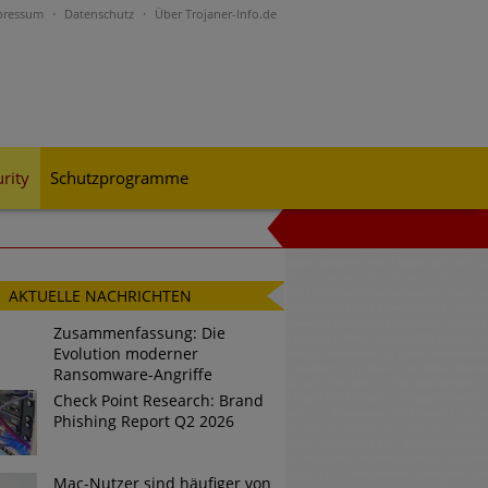
pressum
Datenschutz
Über Trojaner-Info.de
rity
Schutzprogramme
al-Engineering-Betrugsmaschen und
AKTUELLE NACHRICHTEN
Zusammenfassung: Die
Evolution moderner
rohungslage – was CISOs jetzt für
Ransomware-Angriffe
Check Point Research: Brand
Phishing Report Q2 2026
n Bedrohungspotential nicht
Mac-Nutzer sind häufiger von