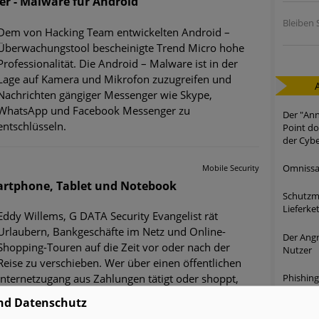
r - Malware für Android
Bleiben S
Dem von Hacking Team entwickelten Android –
Überwachungstool bescheinigte Trend Micro hohe
Professionalität. Die Android – Malware ist in der
Lage auf Kamera und Mikrofon zuzugreifen und
Nachrichten gängiger Messenger wie Skype,
WhatsApp und Facebook Messenger zu
Der "Ann
entschlüsseln.
Point do
der Cybe
Omnissa-
Mobile Security
martphone, Tablet und Notebook
Schutzma
Lieferke
Eddy Willems, G DATA Security Evangelist rät
Urlaubern, Bankgeschäfte im Netz und Online-
Der Angr
Shopping-Touren auf die Zeit vor oder nach der
Nutzer
Reise zu verschieben. Wer über einen öffentlichen
Phishing
Internetzugang aus Zahlungen tätigt oder shoppt,
KI-Texte
läuft oft geradewegs in die eCrime-Falle
nd Datenschutz