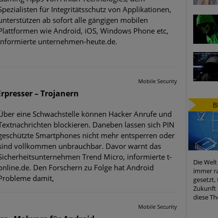
Spezialisten für Integritätsschutz von Applikationen,
unterstützen ab sofort alle gängigen mobilen
Plattformen wie Android, iOS, Windows Phone etc,
informierte unternehmen-heute.de.
Mobile Security
rpresser – Trojanern
B
Über eine Schwachstelle können Hacker Anrufe und
Textnachrichten blockieren. Daneben lassen sich PIN
geschützte Smartphones nicht mehr entsperren oder
sind vollkommen unbrauchbar. Davor warnt das
Sicherheitsunternehmen Trend Micro, informierte t-
Die Welt
online.de. Den Forschern zu Folge hat Android
immer ra
Probleme damit,
gesetzt,
Zukunft 
diese Th
Mobile Security