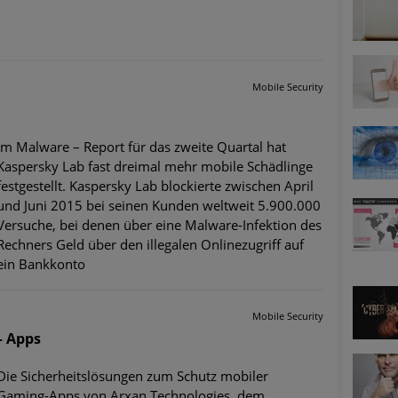
ätzen
twicklung der HTTP-basierten Cyberangriffe lässt Experten vor 
Mobile Security
-Trend: Führungskräfte im Visier. Was hilft gegen Harpoon Whali
Im Malware – Report für das zweite Quartal hat
e Phishing-Kampagnen mit großen Markennamen – Amazon hat nu
Kaspersky Lab fast dreimal mehr mobile Schädlinge
festgestellt. Kaspersky Lab blockierte zwischen April
ernehmensprofile auf LinkedIn: Unternehmen und Nutzer im Vis
und Juni 2015 bei seinen Kunden weltweit 5.900.000
Versuche, bei denen über eine Malware-Infektion des
perience Center in Augsburg
Rechners Geld über den illegalen Onlinezugriff auf
ein Bankkonto
Mobile Security
– Apps
Die Sicherheitslösungen zum Schutz mobiler
Gaming-Apps von Arxan Technologies, dem