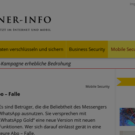
Im
aten verschlüsseln und sichern
Business Security
Mobile Secu
g-Kampagne erhebliche Bedrohung
ei Cyber Crimes 2024: Experten rechnen mit neue Welle an Soci
tsdiebstahl
Mobile Security
o – Falle
iell wachsende Risiken, eine immer unübersichtlichere Cyber-Bed
er-Resilienz tun können
Es sind Betrüger, die die Beliebtheit des Messengers
WhatsApp ausnutzen. Sie versprechen mit
 Assets aller Arten im Fokus der aktuellen Cyber-Bedrohungen
„WhatsApp Gold“ eine neue Version mit neuen
Funktionen. Wer sich darauf einlässt gerät in eine
mster Aufstieg: Mega-Ransomware. Deutsche Unternehmen dürfe
teure Abo – Falle.