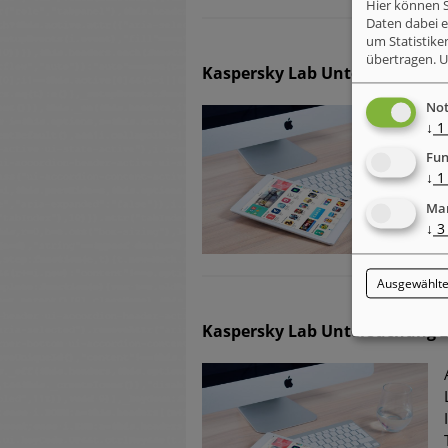
Hier können S
Daten dabei 
um Statistike
übertragen.
U
Kaspersky Lab Untersuchungen
Not
↓
1
Fun
↓
1
Mar
↓
3
Ausgewählte
Kaspersky Lab Untersuchung z