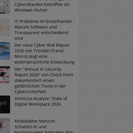
Cyberattacken betroffen als
Windows-Nutzer
Tsunami bei Web-DDoS-Angriffen
IT-Probleme im Einzelhandel -
Warum Software und
Transparenz entscheidend
sind
ng?
Der neue Cyber Risk Report
2026 von TrendAI (Trend
n reagiert
Micro) zeigt eine
widersprüchliche Entwicklung
ier der Datendiebe
Der "Annual AI Security
Report 2026" von Check Point
dokumentiert einen
gefährlichen Trend in der
Cybersicherheit
Omnissa-Analyse "State of
Digital Workspace 2026
Risikofaktor Mensch:
Schatten-KI und
Nachlässigkeit bedrohen den