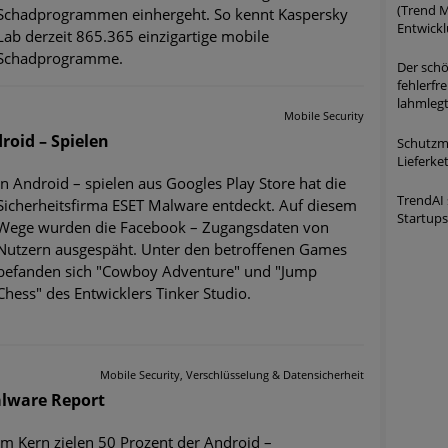
(Trend M
Schadprogrammen einhergeht. So kennt Kaspersky
Entwick
Lab derzeit 865.365 einzigartige mobile
Schadprogramme.
Der schö
fehlerfr
lahmleg
Mobile Security
roid – Spielen
Schutzma
Lieferke
In Android – spielen aus Googles Play Store hat die
TrendAI 
Sicherheitsfirma ESET Malware entdeckt. Auf diesem
Startups
Wege wurden die Facebook – Zugangsdaten von
Nutzern ausgespäht. Unter den betroffenen Games
befanden sich "Cowboy Adventure" und "Jump
Chess" des Entwicklers Tinker Studio.
Mobile Security, Verschlüsselung & Datensicherheit
alware Report
Im Kern zielen 50 Prozent der Android –