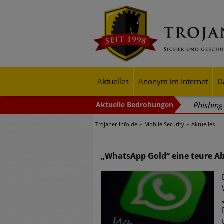
Aktuelles
Anonym im Internet
D
Phishin
Trojaner-Info.de
Mobile Security
Aktuelles
Trends b
Identitä
„WhatsApp Gold“ eine teure Ab
Exponent
mehr Cyb
Digitale
Ungebre