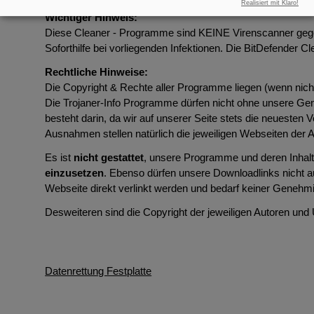
Realisiert mit Klaro!
Wichtiger Hinweis:
Diese Cleaner - Programme sind KEINE Virenscanner gegen
Soforthilfe bei vorliegenden Infektionen. Die BitDefender C
Rechtliche Hinweise:
Die Copyright & Rechte aller Programme liegen (wenn nicht
Die Trojaner-Info Programme dürfen nicht ohne unsere G
besteht darin, da wir auf unserer Seite stets die neuesten
Ausnahmen stellen natürlich die jeweiligen Webseiten der A
Es ist
nicht gestattet
, unsere Programme und deren Inhalt
einzusetzen
. Ebenso dürfen unsere Downloadlinks nicht a
Webseite direkt verlinkt werden und bedarf keiner Genehm
Desweiteren sind die Copyright der jeweiligen Autoren un
Datenrettung Festplatte