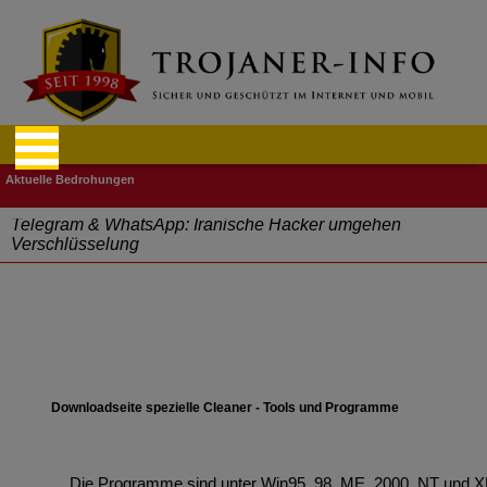
Telegram & WhatsApp: Iranische Hacker umgehen
Verschlüsselung
"Cyberwehr" gestartet
Cyberangriffe – Finanz- und Reisebranche betroffen
Aufgepasst: Firefox und Tor Browser Schadcode-Add-ons
Downloadseite spezielle Cleaner - Tools und Programme
Massive Sicherheitslücken durch Mitarbeiter im Home Office
Phishing-Mails im Namen der Personalabteilung
Die Programme sind unter Win95, 98, ME, 2000, NT und XP 