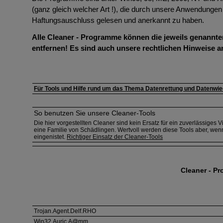
Corona-Warn-Apps im Fokus
(ganz gleich welcher Art !), die durch unsere Anwendungen
Haftungsauschluss gelesen und anerkannt zu haben.
Zielgerichtete Attacken: Zero-Day-Exploits im
Betriebssystem von Windows und im Internet Explorer
Alle Cleaner - Programme können die jeweils genannte
entfernen! Es sind auch unsere rechtlichen Hinweise a
Neue Studie zeigt: Gefährlicher Leichtsinn im Umgang mit
Bürodruckern
A - C
D - L
M - N
O - Z
Malware Trends 2020: Ransomware, Datendiebstahl an
Für Tools und Hilfe rund um das Thema Datenrettung und Datenwiede
Universitäten und Banking Trojaner sind im Umlauf
So benutzen Sie unsere Cleaner-Tools
Die hier vorgestellten Cleaner sind kein Ersatz für ein zuverlässiges
eine Familie von Schädlingen. Wertvoll werden diese Tools aber, wen
eingenistet.
Richtiger Einsatz der Cleaner-Tools
Cleaner - P
Name / Virus
Trojan.Agent.Delf.RHO
Win32.Auric.A@mm