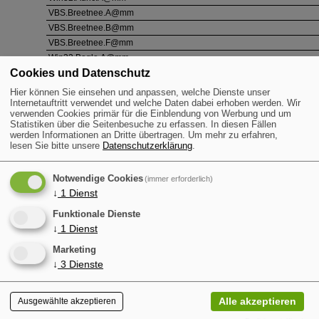
VBS.Breetnee.A@mm
VBS.Breetnee.B@mm
VBS.Breetnee.F@mm
Win32.Bagle.A@mm
Cookies und Datenschutz
Win32.Bagle.B@mm
Win32.Bagle.{C-E}@mm
Hier können Sie einsehen und anpassen, welche Dienste unser
AntiBagleAU-DE.exe
Internetauftritt verwendet und welche Daten dabei erhoben werden. Wir
Win32.Bagle.{F-H}@mm
verwenden Cookies primär für die Einblendung von Werbung und um
Statistiken über die Seitenbesuche zu erfassen. In diesen Fällen
Win32.BugBear.A@mm
werden Informationen an Dritte übertragen.
Um mehr zu erfahren,
Win32.BugBear.B@mm
lesen Sie bitte unsere
Datenschutzerklärung
.
Win32.BugBear.C@mm
Win32.BugBear.D@mm
Notwendige Cookies
(immer erforderlich)
↓
1
Dienst
Funktionale Dienste
Nutzen Sie den BitDefender Online 
↓
1
Dienst
Marketing
↓
3
Dienste
Alle akzeptieren
Ausgewählte akzeptieren