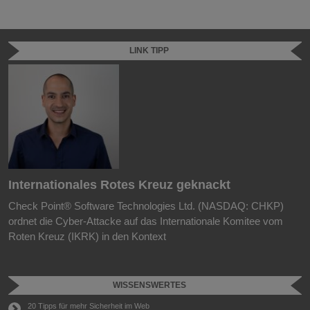
LINK TIPP
Internationales Rotes Kreuz geknackt
C
ge
e“
Check Point® Software Technologies Ltd. (NASDAQ: CHKP)
M
ordnet die Cyber-Attacke auf das Internationale Komitee vom
E
Roten Kreuz (IKRK) in den Kontext
a
WISSENSWERTES
20 Tipps für mehr Sicherheit im Web