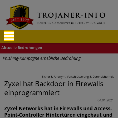
Phishing-Kampagne erhebliche Bedrohung
Trends bei Cyber Crimes 2024: Experten rechnen mit neue
Welle an Social-Engineering-Betrugsmaschen und
Sicher & Anonym, Verschlüsselung & Datensicherheit
Identitätsdiebstahl
Zyxel hat Backdoor in Firewalls
einprogrammiert
Exponentiell wachsende Risiken, eine immer
unübersichtlichere Cyber-Bedrohungslage – was CISOs jetzt
04.01.2021
für mehr Cyber-Resilienz tun können
Zyxel Networks hat in Firewalls und Access-
Point-Controller Hintertüren eingebaut und
Digitale Assets aller Arten im Fokus der aktuellen Cyber-