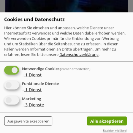
Cookies und Datenschutz
Hier können Sie einsehen und anpassen, welche Dienste unser
Internetauftritt verwendet und welche Daten dabei erhoben werden.
Wir verwenden Cookies primär für die Einblendung von Werbung
und um Statistiken über die Seitenbesuche zu erfassen. In diesen
Fällen werden Informationen an Dritte übertragen.
Um mehr zu
erfahren, lesen Sie bitte unsere
Datenschutzerklärung
.
Notwendige Cookies
(immer erforderlich)
↓
1
Dienst
Funktionale Dienste
Deutsche unterschätzen die Gefahr von
↓
1
Dienst
Cyberangriffen zunehmend.
Trotz der steigenden Zahl
Marketing
von Cyberattacken weltweit und in Deutschland fühlen sich
↓
3
Dienste
die Menschen immer weniger bedroht. Dieses wachsende
Sicherheitsgefühl steht in krassem Gegensatz zur
tatsächlichen Bedrohungslage.
Alle akzeptieren
Ausgewählte akzeptieren
Realisiert mit Klaro!