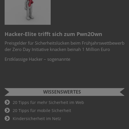
e
S
Cyber Security Challenge 2022
F
werb
Schüler und Studenten können bei der Cyber Security
Si
Challenge teilnehmen. Wer hier als Gewinner hervorgeht, ist
W
Teil des Deutschland-Teams für die weiteren
An
Fu
WISSENSWERTES
20 Tipps für mehr Sicherheit im Web
20 Tipps für mobile Sicherheit
Kindersicherheit im Netz