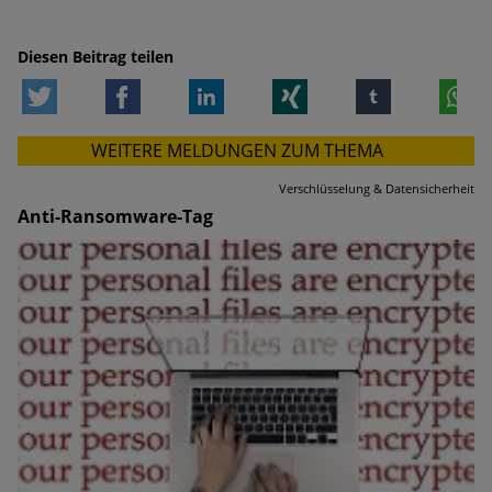
Diesen Beitrag teilen
Twitter
Facebook
LinkedIn
Xing
tumblr
W
WEITERE MELDUNGEN ZUM THEMA
Verschlüsselung & Datensicherheit
Anti-Ransomware-Tag