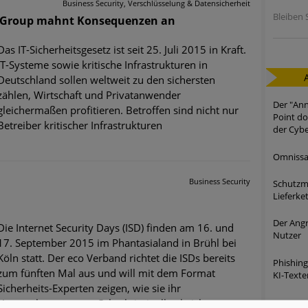
Business Security, Verschlüsselung & Datensicherheit
Bleiben S
SW Group mahnt Konsequenzen an
Das IT-Sicherheitsgesetz ist seit 25. Juli 2015 in Kraft.
IT-Systeme sowie kritische Infrastrukturen in
Deutschland sollen weltweit zu den sichersten
zählen, Wirtschaft und Privatanwender
Der "Ann
gleichermaßen profitieren. Betroffen sind nicht nur
Point do
Betreiber kritischer Infrastrukturen
der Cybe
Omnissa-
Business Security
Schutzma
Lieferke
Der Angr
Die Internet Security Days (ISD) finden am 16. und
Nutzer
17. September 2015 im Phantasialand in Brühl bei
Köln statt. Der eco Verband richtet die ISDs bereits
Phishing
zum fünften Mal aus und will mit dem Format
KI-Texte
Sicherheits-Experten zeigen, wie sie ihr
Unternehmen gegen Cyberkriminelle absichern