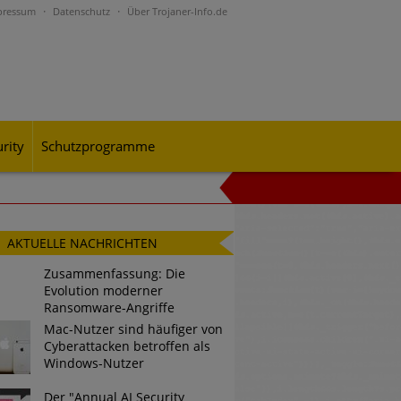
pressum
Datenschutz
Über Trojaner-Info.de
rity
Schutzprogramme
al-Engineering-Betrugsmaschen und
AKTUELLE NACHRICHTEN
Zusammenfassung: Die
Evolution moderner
rohungslage – was CISOs jetzt für
Ransomware-Angriffe
Mac-Nutzer sind häufiger von
Cyberattacken betroffen als
Windows-Nutzer
n Bedrohungspotential nicht
Der "Annual AI Security