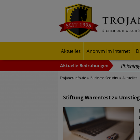
Aktuelles
Anonym im Internet
D
Phishin
Trojaner-Info.de
Business Security
Aktuelles
Trends b
Identitä
Stiftung Warentest zu Umstie
Exponent
mehr Cyb
Digitale
Ungebre