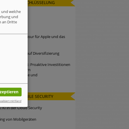
AKTUELL: VERSCHLÜSSELUNG
t und welche
nsomware-Tag
erbung und
 an Dritte
Index
e bedeutende Zäsur für Apple und das
system
iminelle setzen auf Diversifizierung
r Studie besagt: Proaktive Investitionen
cherheit verbessern
hmensergebnisse und
ufriedenheit
kzeptieren
AKTUELL: MOBILE SECURITY
ealisiert mit Klaro!
 KI in der Cloud Security
king von Mobilgeräten