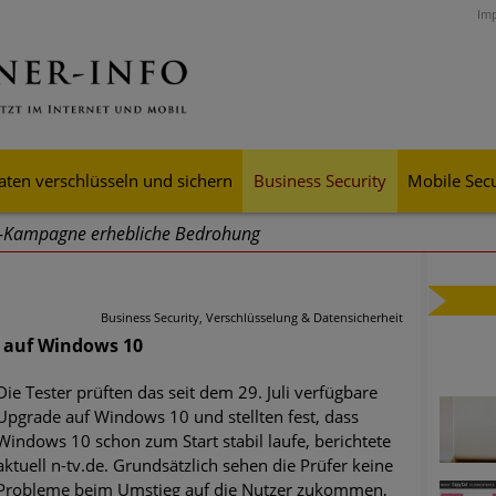
Im
aten verschlüsseln und sichern
Business Security
Mobile Secu
g-Kampagne erhebliche Bedrohung
ei Cyber Crimes 2024: Experten rechnen mit neue Welle an Soci
tsdiebstahl
Business Security, Verschlüsselung & Datensicherheit
g auf Windows 10
iell wachsende Risiken, eine immer unübersichtlichere Cyber-Bed
er-Resilienz tun können
Die Tester prüften das seit dem 29. Juli verfügbare
Upgrade auf Windows 10 und stellten fest, dass
 Assets aller Arten im Fokus der aktuellen Cyber-Bedrohungen
Windows 10 schon zum Start stabil laufe, berichtete
aktuell n-tv.de. Grundsätzlich sehen die Prüfer keine
mster Aufstieg: Mega-Ransomware. Deutsche Unternehmen dürfe
Probleme beim Umstieg auf die Nutzer zukommen,