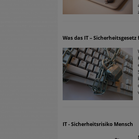
untersch
Weiteren
warnen
Was das IT – Sicherheitsgesetz
Phishing
Aktuell
Fake-Unt
Cyber Ex
IT - Sicherheitsrisiko Mensch