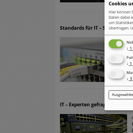
Cookies u
Hier können S
Daten dabei 
um Statistike
Standards für IT – Sicherheits
übertragen.
U
Not
↓
1
Fun
↓
1
Mar
↓
3
Ausgewählte
IT – Experten gefragt