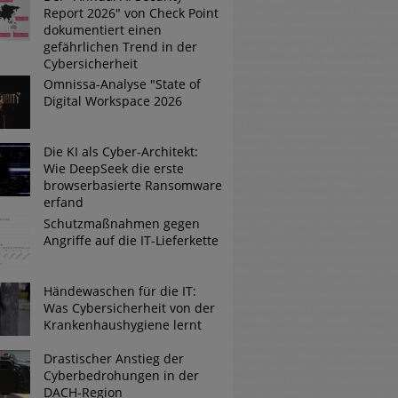
Report 2026" von Check Point
dokumentiert einen
gefährlichen Trend in der
Tsunami bei Web-DDoS-Angriffen
Cybersicherheit
Omnissa-Analyse "State of
Digital Workspace 2026
ng?
Die KI als Cyber-Architekt:
n reagiert
Wie DeepSeek die erste
browserbasierte Ransomware
ier der Datendiebe
erfand
Schutzmaßnahmen gegen
Angriffe auf die IT-Lieferkette
Händewaschen für die IT:
Was Cybersicherheit von der
Krankenhaushygiene lernt
Drastischer Anstieg der
Cyberbedrohungen in der
DACH-Region