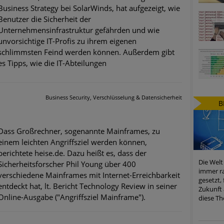
Business Strategy bei SolarWinds, hat aufgezeigt, wie
Benutzer die Sicherheit der
Unternehmensinfrastruktur gefährden und wie
unvorsichtige IT-Profis zu ihrem eigenen
schlimmsten Feind werden können. Außerdem gibt
es Tipps, wie die IT-Abteilungen
Business Security, Verschlüsselung & Datensicherheit
B
Dass Großrechner, sogenannte Mainframes, zu
einem leichten Angriffsziel werden können,
berichtete heise.de. Dazu heißt es, dass der
Die Welt
Sicherheitsforscher Phil Young über 400
immer ra
verschiedene Mainframes mit Internet-Erreichbarkeit
gesetzt,
entdeckt hat, lt. Bericht Technology Review in seiner
Zukunft 
Online-Ausgabe ("Angriffsziel Mainframe").
diese Th