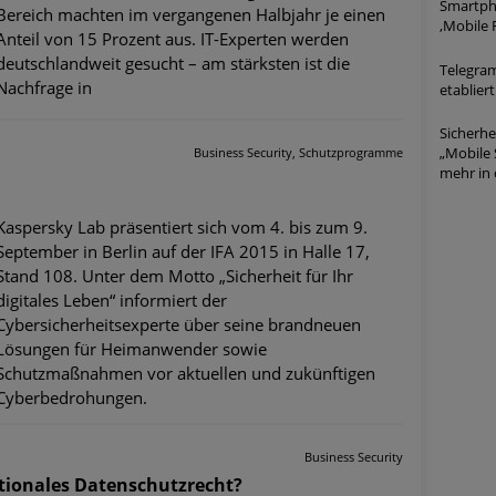
Smartpho
Bereich machten im vergangenen Halbjahr je einen
,Mobile F
Anteil von 15 Prozent aus. IT-Experten werden
deutschlandweit gesucht – am stärksten ist die
Telegram
Nachfrage in
etabliert
Sicherh
„Mobile 
Business Security, Schutzprogramme
mehr in 
Kaspersky Lab präsentiert sich vom 4. bis zum 9.
September in Berlin auf der IFA 2015 in Halle 17,
Stand 108. Unter dem Motto „Sicherheit für Ihr
digitales Leben“ informiert der
Cybersicherheitsexperte über seine brandneuen
Lösungen für Heimanwender sowie
Schutzmaßnahmen vor aktuellen und zukünftigen
Cyberbedrohungen.
Business Security
tionales Datenschutzrecht?