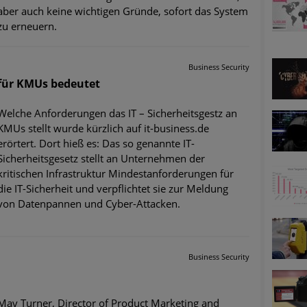
ätzen
aber auch keine wichtigen Gründe, sofort das System
zu erneuern.
twicklung der HTTP-basierten Cyberangriffe lässt Experten vor 
Business Security
 für KMUs bedeutet
-Trend: Führungskräfte im Visier. Was hilft gegen Harpoon Whali
Welche Anforderungen das IT – Sicherheitsgestz an
e Phishing-Kampagnen mit großen Markennamen – Amazon hat nu
KMUs stellt wurde kürzlich auf it-business.de
erörtert. Dort hieß es: Das so genannte IT-
ernehmensprofile auf LinkedIn: Unternehmen und Nutzer im Vis
Sicherheitsgesetz stellt an Unternehmen der
kritischen Infrastruktur Mindestanforderungen für
perience Center in Augsburg
die IT-Sicherheit und verpflichtet sie zur Meldung
von Datenpannen und Cyber-Attacken.
Business Security
Mav Turner, Director of Product Marketing and