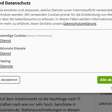
nd Datenschutz
können.
ie einsehen und anpassen, welche Dienste unser Internetauftritt verwende
Anti-Ra
erhoben werden. Wir verwenden Cookies primär für die Einblendung von W
Business Security
n über die Seitenbesuche zu erfassen. In diesen Fällen werden Informationen
G DATA 
produkte
m mehr zu erfahren, lesen Sie bitte unsere
Datenschutzerklärung
.
DMA ein
Die European Expert Group for IT-Security (Eicar)
wendige Cookies
(immer erforderlich)
iOS-Öko
stellte ihren "Eicar Minimum Standard" vor. Der Eicar
Dienst
Minimum Standard für Anti-Malware-Produkte ist
Cyber-Kr
ktionale Dienste
ein Ansatz zur Verbesserung der
Dienst
Vertrauenswürdigkeit von IT-Sicherheitsprodukten.
Potsdame
in IT-Si
keting
Bei entsprechender Konformität erhalten
Unterne
Dienste
Sicherheitsprodukte ein Eicar-Gütesiegel.
Kundenz
Alle a
 akzeptieren
Business Security
R
TD-News:
Auf dem Arbeitsmarkt ist die Nachfrage nach IT-
Jailbrea
Kräften nach wie vor sehr hoch, berichtete it-
business.de. Stellenausschreibungen in diesem