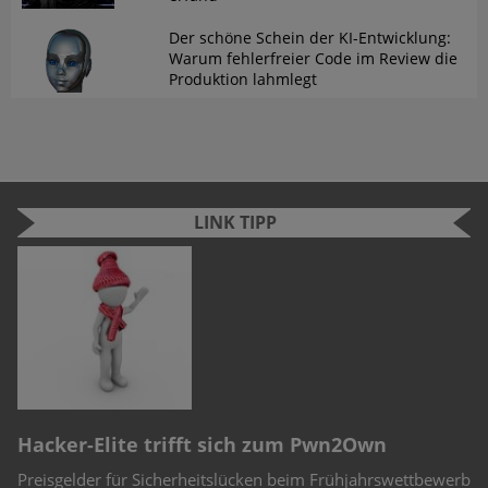
Der schöne Schein der KI-Entwicklung:
Warum fehlerfreier Code im Review die
Produktion lahmlegt
LINK TIPP
n
e
S
Cyber Security Challenge 2022
F
erb
Schüler und Studenten können bei der Cyber Security