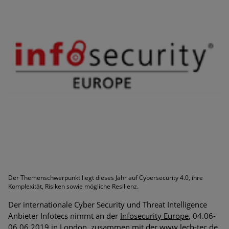
Bedrohungen
Ungebremster Aufstieg: Mega-Ransomware. Deutsche
Unternehmen dürfen Bedrohungspotential nicht
unterschätzen
Weiterentwicklung der HTTP-basierten Cyberangriffe lässt
Experten vor Tsunami bei Web-DDoS-Angriffen warnen
Phishing-Trend: Führungskräfte im Visier. Was hilft gegen
Harpoon Whaling?
Aktuelle Phishing-Kampagnen mit großen Markennamen –
Amazon hat nun reagiert
Fake-Unternehmensprofile auf LinkedIn: Unternehmen und
Der Themenschwerpunkt liegt dieses Jahr auf Cybersecurity 4.0, ihre
Komplexität, Risiken sowie mögliche Resilienz.
Nutzer im Visier der Datendiebe
Der internationale Cyber Security und Threat Intelligence
Cyber Experience Center in Augsburg
Anbieter Infotecs nimmt an der
Infosecurity Europe
, 04.06-
06.06.2019 in London, zusammen mit der
www.lech-tec.de