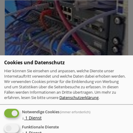
Cookies und Datenschutz
Hier können Sie einsehen und anpassen, welche Dienste unser
Internetauftritt verwendet und welche Daten dabei erhoben werden.
Wir verwenden Cookies primär für die Einblendung von Werbung
und um Statistiken über die Seitenbesuche zu erfassen. In diesen
Fällen werden Informationen an Dritte übertragen.
Um mehr zu
erfahren, lesen Sie bitte unsere
Datenschutzerklärung
.
Microsoft weiterhin unangefochten an der Spitze – KI-
Plattformen rücken nach
Notwendige Cookies
(immer erforderlich)
Mit einem Anteil von 23 Prozent aller registrierten Angriffe
↓
1
Dienst
bleibt Microsoft der unangefochtene Hauptzielpfeil für
Funktionale Dienste
Marken-Imitationen. Der IT-Konzern verzeichnet damit fast
↓
1
Dienst