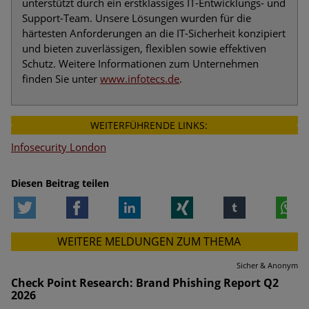
unterstützt durch ein erstklassiges IT-Entwicklungs- und
Support-Team. Unsere Lösungen wurden für die
härtesten Anforderungen an die IT-Sicherheit konzipiert
und bieten zuverlässigen, flexiblen sowie effektiven
Schutz. Weitere Informationen zum Unternehmen
finden Sie unter
www.infotecs.de
.
WEITERFÜHRENDE LINKS:
Infosecurity London
Diesen Beitrag teilen
Twitter
Facebook
LinkedIn
Xing
tumblr
W
WEITERE MELDUNGEN ZUM THEMA
Sicher & Anonym
Check Point Research: Brand Phishing Report Q2
2026