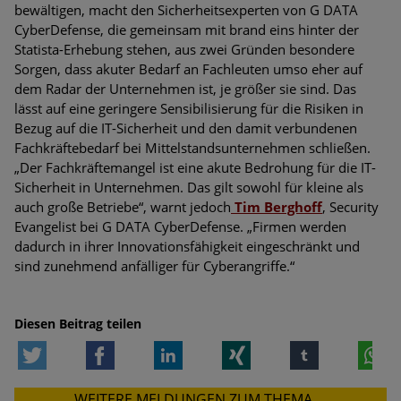
bewältigen, macht den Sicherheitsexperten von G DATA
CyberDefense, die gemeinsam mit brand eins hinter der
Statista-Erhebung stehen, aus zwei Gründen besondere
Sorgen, dass akuter Bedarf an Fachleuten umso eher auf
dem Radar der Unternehmen ist, je größer sie sind. Das
lässt auf eine geringere Sensibilisierung für die Risiken in
Bezug auf die IT-Sicherheit und den damit verbundenen
Fachkräftebedarf bei Mittelstandsunternehmen schließen.
„Der Fachkräftemangel ist eine akute Bedrohung für die IT-
Sicherheit in Unternehmen. Das gilt sowohl für kleine als
auch große Betriebe“, warnt jedoch
Tim Berghoff
, Security
Evangelist bei G DATA CyberDefense. „Firmen werden
dadurch in ihrer Innovationsfähigkeit eingeschränkt und
sind zunehmend anfälliger für Cyberangriffe.“
Diesen Beitrag teilen
Twitter
Facebook
LinkedIn
Xing
tumblr
W
WEITERE MELDUNGEN ZUM THEMA