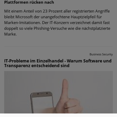
Plattformen rücken nach
Mit einem Anteil von 23 Prozent aller registrierten Angriffe
bleibt Microsoft der unangefochtene Hauptzielpfeil für
Marken-Imitationen. Der IT-Konzern verzeichnet damit fast
doppelt so viele Phishing-Versuche wie die nächstplatzierte
Marke.
Business Security
IT-Probleme im Einzelhandel - Warum Software und
Transparenz entscheidend sind