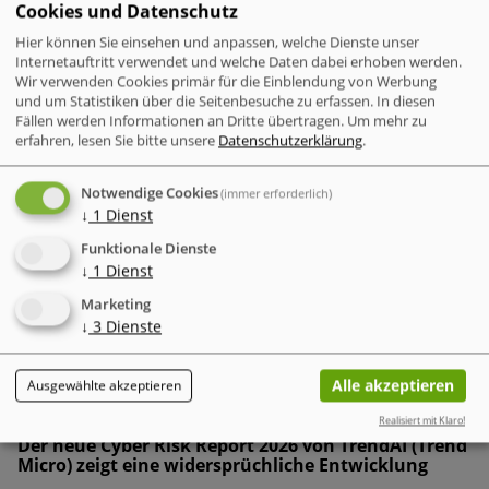
Cookies und Datenschutz
Hier können Sie einsehen und anpassen, welche Dienste unser
Internetauftritt verwendet und welche Daten dabei erhoben werden.
Wir verwenden Cookies primär für die Einblendung von Werbung
und um Statistiken über die Seitenbesuche zu erfassen. In diesen
Fällen werden Informationen an Dritte übertragen.
Um mehr zu
erfahren, lesen Sie bitte unsere
Datenschutzerklärung
.
IT-Probleme im Einzelhandel – Warum Software und
Notwendige Cookies
(immer erforderlich)
Transparenz entscheidend sind
↓
1
Dienst
Das Kernproblem: Fehlende Gesamtsicht statt falscher
Funktionale Dienste
Hardware
Technische Störungen im Einzelhandel – wie
↓
1
Dienst
verlangsamte Scanner, veraltete Software oder
Marketing
ungenehmigte KI-Nutzung – werden oft als isolierte
↓
3
Dienste
Alltagsfälle betrachtet.
Alle akzeptieren
Ausgewählte akzeptieren
Business Security
Realisiert mit Klaro!
Der neue Cyber Risk Report 2026 von TrendAI (Trend
Micro) zeigt eine widersprüchliche Entwicklung