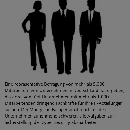
Bedrohungen
Ungebremster Aufstieg: Mega-Ransomware. Deutsche
Unternehmen dürfen Bedrohungspotential nicht
unterschätzen
Weiterentwicklung der HTTP-basierten Cyberangriffe lässt
Experten vor Tsunami bei Web-DDoS-Angriffen warnen
Phishing-Trend: Führungskräfte im Visier. Was hilft gegen
Harpoon Whaling?
Aktuelle Phishing-Kampagnen mit großen Markennamen –
Eine repräsentative Befragung von mehr als 5.000
Amazon hat nun reagiert
Mitarbeitern von Unternehmen in Deutschland hat ergeben,
dass drei von fünf Unternehmen mit mehr als 1.000
Fake-Unternehmensprofile auf LinkedIn: Unternehmen und
Mitarbeitenden dringend Fachkräfte für ihre IT-Abteilungen
Nutzer im Visier der Datendiebe
suchen. Der Mangel an Fachpersonal macht es den
Unternehmen zunehmend schwerer, alle Aufgaben zur
Cyber Experience Center in Augsburg
Sicherstellung der Cyber Security abzuarbeiten.