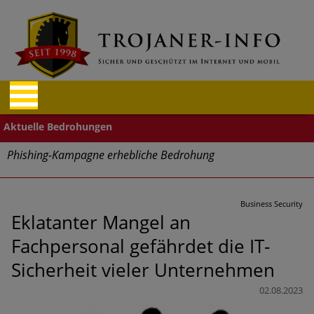
Phishing-Kampagne erhebliche Bedrohung
Trends bei Cyber Crimes 2024: Experten rechnen mit neue
Welle an Social-Engineering-Betrugsmaschen und
Business Security
Identitätsdiebstahl
Eklatanter Mangel an
Fachpersonal gefährdet die IT-
Exponentiell wachsende Risiken, eine immer
unübersichtlichere Cyber-Bedrohungslage – was CISOs jetzt
Sicherheit vieler Unternehmen
für mehr Cyber-Resilienz tun können
02.08.2023
Digitale Assets aller Arten im Fokus der aktuellen Cyber-