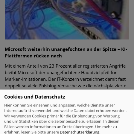
Microsoft weiterhin unangefochten an der Spitze – KI-
Plattformen rücken nach
Mit einem Anteil von 23 Prozent aller registrierten Angriffe
bleibt Microsoft der unangefochtene Hauptzielpfeil für
Marken-Imitationen. Der IT-Konzern verzeichnet damit fast
doppelt so viele Phishing-Versuche wie die nächstplatzierte
Marke.
Cookies und Datenschutz
Hier können Sie einsehen und anpassen, welche Dienste unser
Internetauftritt verwendet und welche Daten dabei erhoben werden.
Business Security
Wir verwenden Cookies primär für die Einblendung von Werbung
und um Statistiken über die Seitenbesuche zu erfassen. In diesen
IT-Probleme im Einzelhandel - Warum Software und
Fällen werden Informationen an Dritte übertragen.
Um mehr zu
Transparenz entscheidend sind
erfahren, lesen Sie bitte unsere
Datenschutzerklärung
.