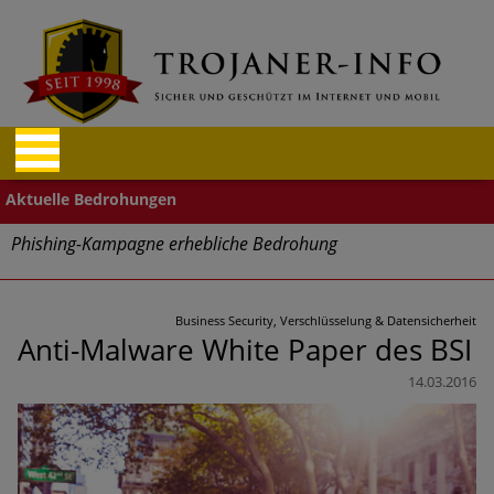
Phishing-Kampagne erhebliche Bedrohung
Trends bei Cyber Crimes 2024: Experten rechnen mit neue
Welle an Social-Engineering-Betrugsmaschen und
Business Security, Verschlüsselung & Datensicherheit
Identitätsdiebstahl
Anti-Malware White Paper des BSI
14.03.2016
Exponentiell wachsende Risiken, eine immer
unübersichtlichere Cyber-Bedrohungslage – was CISOs jetzt
für mehr Cyber-Resilienz tun können
Digitale Assets aller Arten im Fokus der aktuellen Cyber-