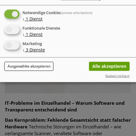
Notwendige Cookies
(immer erforderlich)
↓
1
Dienst
Funktionale Dienste
↓
1
Dienst
Marketing
↓
3
Dienste
Alle akzeptieren
Ausgewählte akzeptieren
Realisiert mit Klaro!
IT-Probleme im Einzelhandel – Warum Software und
Transparenz entscheidend sind
Das Kernproblem: Fehlende Gesamtsicht statt falscher
Hardware
Technische Störungen im Einzelhandel – wie
verlangsamte Scanner, veraltete Software oder