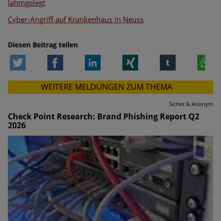
lahmgelegt
Cyber-Angriff auf Krankenhaus in Neuss
Diesen Beitrag teilen
Twitter
Facebook
LinkedIn
Xing
tumblr
W
WEITERE MELDUNGEN ZUM THEMA
Sicher & Anonym
Check Point Research: Brand Phishing Report Q2
2026