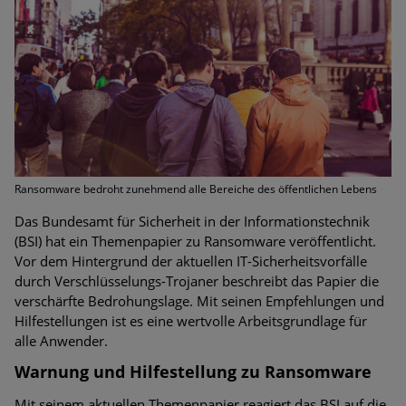
Bedrohungen
Ungebremster Aufstieg: Mega-Ransomware. Deutsche
Unternehmen dürfen Bedrohungspotential nicht
unterschätzen
Weiterentwicklung der HTTP-basierten Cyberangriffe lässt
Experten vor Tsunami bei Web-DDoS-Angriffen warnen
Ransomware bedroht zunehmend alle Bereiche des öffentlichen Lebens
Phishing-Trend: Führungskräfte im Visier. Was hilft gegen
Harpoon Whaling?
Das Bundesamt für Sicherheit in der Informationstechnik
(BSI) hat ein Themenpapier zu Ransomware veröffentlicht.
Aktuelle Phishing-Kampagnen mit großen Markennamen –
Vor dem Hintergrund der aktuellen IT-Sicherheitsvorfälle
Amazon hat nun reagiert
durch Verschlüsselungs-Trojaner beschreibt das Papier die
verschärfte Bedrohungslage. Mit seinen Empfehlungen und
Fake-Unternehmensprofile auf LinkedIn: Unternehmen und
Hilfestellungen ist es eine wertvolle Arbeitsgrundlage für
Nutzer im Visier der Datendiebe
alle Anwender.
Warnung und Hilfestellung zu Ransomware
Cyber Experience Center in Augsburg
Mit seinem aktuellen Themenpapier reagiert das BSI auf die