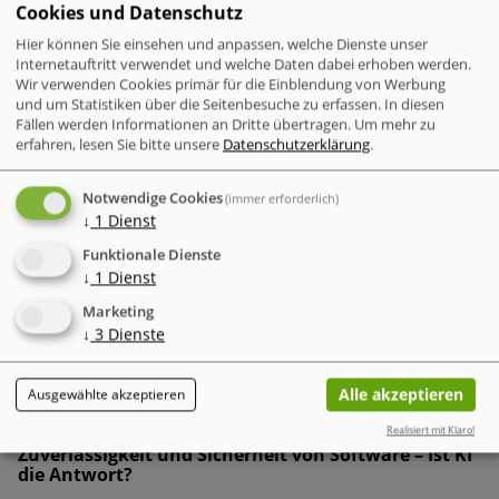
Cookies und Datenschutz
Hier können Sie einsehen und anpassen, welche Dienste unser
Internetauftritt verwendet und welche Daten dabei erhoben werden.
Wir verwenden Cookies primär für die Einblendung von Werbung
Bochum, 2. Februar 2023
- „Online am Limit“ ist das Motto
und um Statistiken über die Seitenbesuche zu erfassen. In diesen
des Safer Internet Days am Dienstag, den 7. Februar 2023,
Fällen werden Informationen an Dritte übertragen.
Um mehr zu
erfahren, lesen Sie bitte unsere
Datenschutzerklärung
.
der sich für mehr Sicherheit im Netz einsetzt. Insbesondere
Kinder und Jugendliche sind online unzähligen Gefahren wie
problematischen Inhalten oder Fake-Apps ausgesetzt. Daher
Notwendige Cookies
(immer erforderlich)
↓
1
Dienst
sind Begrenzungen der Zeit und Nutzung im Internet für den
Nachwuchs ebenso wichtig wie Offline-Regeln. G DATA
Funktionale Dienste
CyberDefense gibt Eltern anlässlich des Aktionstags
↓
1
Dienst
Sicherheitstipps, wie sie ihre Kinder für mehr Sicherheit im
Marketing
Netz sensibilisieren und wo Grenzen wichtig sind.
↓
3
Dienste
Alle akzeptieren
Ausgewählte akzeptieren
Sicher & Anonym
Unternehmen kämpfen mit Schwierigkeiten bei
Realisiert mit Klaro!
Zuverlässigkeit und Sicherheit von Software – Ist KI
die Antwort?