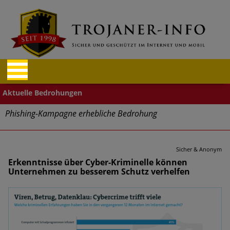
Phishing-Kampagne erhebliche Bedrohung
Trends bei Cyber Crimes 2024: Experten rechnen mit neue
Welle an Social-Engineering-Betrugsmaschen und
Sicher & Anonym
Identitätsdiebstahl
Erkenntnisse über Cyber-Kriminelle können
Unternehmen zu besserem Schutz verhelfen
Exponentiell wachsende Risiken, eine immer
unübersichtlichere Cyber-Bedrohungslage – was CISOs jetzt
für mehr Cyber-Resilienz tun können
Digitale Assets aller Arten im Fokus der aktuellen Cyber-