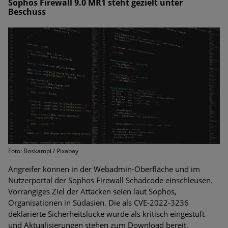
Sophos Firewall 9.0 MR1 steht gezielt unter
Beschuss
Foto: Boskampi / Pixabay
Angreifer können in der Webadmin-Oberfläche und im
Nutzerportal der Sophos Firewall Schadcode einschleusen.
Vorrangiges Ziel der Attacken seien laut Sophos,
Organisationen in Südasien. Die als CVE-2022-3236
deklarierte Sicherheitslücke wurde als kritisch eingestuft
und Aktualisierungen stehen zum Download bereit.