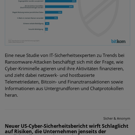
Bedrohungen
Ungebremster Aufstieg: Mega-Ransomware. Deutsche
Unternehmen dürfen Bedrohungspotential nicht
unterschätzen
Weiterentwicklung der HTTP-basierten Cyberangriffe lässt
Experten vor Tsunami bei Web-DDoS-Angriffen warnen
Eine neue Studie von IT-Sicherheitsexperten zu Trends bei
Ransomware-Attacken beschäftigt sich mit der Frage, wie
Phishing-Trend: Führungskräfte im Visier. Was hilft gegen
Cyber-Kriminelle agieren und ihre Aktivitäten finanzieren,
Harpoon Whaling?
und zieht dabei netzwerk- und hostbasierte
Telemetriedaten, Bitcoin- und Finanztransaktionen sowie
Aktuelle Phishing-Kampagnen mit großen Markennamen –
Informationen aus Untergrundforen und Chatprotokollen
Amazon hat nun reagiert
heran.
Fake-Unternehmensprofile auf LinkedIn: Unternehmen und
Nutzer im Visier der Datendiebe
Sicher & Anonym
Cyber Experience Center in Augsburg
Neuer US-Cyber-Sicherheitsbericht wirft Schlaglicht
auf Risiken, die Unternehmen jenseits der