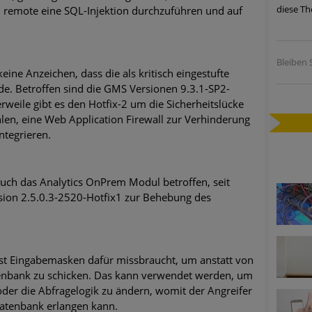
diese Th
 remote eine SQL-Injektion durchzuführen und auf
ätzen
twicklung der HTTP-basierten Cyberangriffe lässt Experten vor 
Bleiben S
eine Anzeichen, dass die als kritisch eingestufte
de. Betroffen sind die GMS Versionen 9.3.1-SP2-
-Trend: Führungskräfte im Visier. Was hilft gegen Harpoon Whali
erweile gibt es den Hotfix-2 um die Sicherheitslücke
en, eine Web Application Firewall zur Verhinderung
e Phishing-Kampagnen mit großen Markennamen – Amazon hat nu
ntegrieren.
ernehmensprofile auf LinkedIn: Unternehmen und Nutzer im Vis
auch das Analytics OnPrem Modul betroffen, seit
perience Center in Augsburg
ersion 2.5.0.3-2520-Hotfix1 zur Behebung des
ist Eingabemasken dafür missbraucht, um anstatt von
enbank zu schicken. Das kann verwendet werden, um
der die Abfragelogik zu ändern, womit der Angreifer
Datenbank erlangen kann.