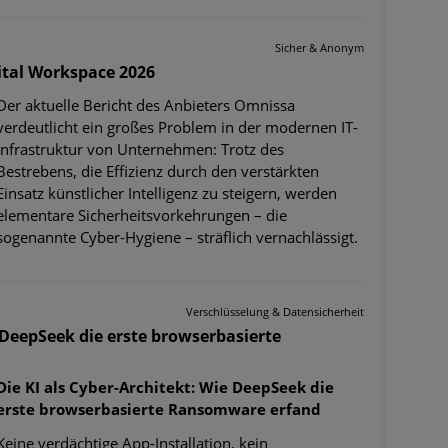
Sicher & Anonym
ital Workspace 2026
Der aktuelle Bericht des Anbieters Omnissa
verdeutlicht ein großes Problem in der modernen IT-
Infrastruktur von Unternehmen: Trotz des
Bestrebens, die Effizienz durch den verstärkten
Einsatz künstlicher Intelligenz zu steigern, werden
elementare Sicherheitsvorkehrungen – die
sogenannte Cyber-Hygiene – sträflich vernachlässigt.
Verschlüsselung & Datensicherheit
e DeepSeek die erste browserbasierte
Die KI als Cyber-Architekt: Wie DeepSeek die
erste browserbasierte Ransomware erfand
Keine verdächtige App-Installation, kein