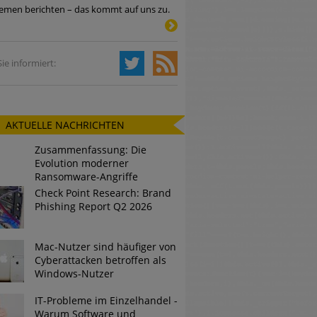
emen berichten – das kommt auf uns zu.
Tsunami bei Web-DDoS-Angriffen
ie informiert:
ng?
AKTUELLE NACHRICHTEN
n reagiert
Zusammenfassung: Die
ier der Datendiebe
Evolution moderner
Ransomware-Angriffe
Check Point Research: Brand
Phishing Report Q2 2026
Mac-Nutzer sind häufiger von
Cyberattacken betroffen als
Windows-Nutzer
IT-Probleme im Einzelhandel -
Warum Software und