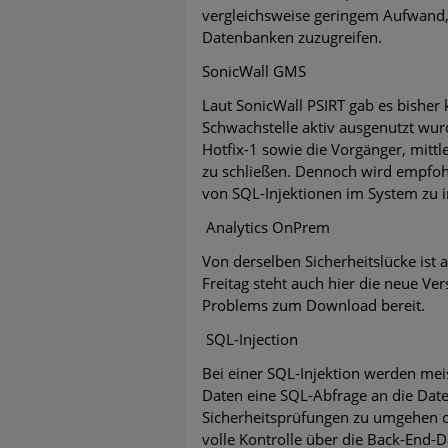
vergleichsweise geringem Aufwand,
untersch
Datenbanken zuzugreifen.
Weiteren
SonicWall GMS
warnen
Laut SonicWall PSIRT gab es bisher k
Schwachstelle aktiv ausgenutzt wur
Phishing
Hotfix-1 sowie die Vorgänger, mittl
zu schließen. Dennoch wird empfohl
Aktuell
von SQL-Injektionen im System zu i
Fake-Unt
Analytics OnPrem
Von derselben Sicherheitslücke ist 
Cyber Ex
Freitag steht auch hier die neue V
Problems zum Download bereit.
SQL-Injection
Bei einer SQL-Injektion werden me
Daten eine SQL-Abfrage an die Dat
Sicherheitsprüfungen zu umgehen o
volle Kontrolle über die Back-End-