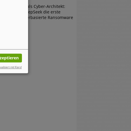
Die KI als Cyber-Architekt:
Wie DeepSeek die erste
browserbasierte Ransomware
erfand
kzeptieren
ealisiert mit Klaro!