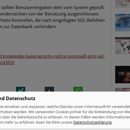
 sollten Benutzereingaben stets vom System geprüft
onderzeichen von der Benutzung ausgeschlossen.
rheits-Kontrollen, die nach eingefügten SQL-Befehlen
en zur Datenbank verhindern.
/knowledge-base/security-notice-sonicwall-gms-sql-
124303/
inkedIn
Xing
tumblr
WhatsApp
nd Datenschutz
MELDUNGEN ZUM THEMA
ie einsehen und anpassen, welche Dienste unser Internetauftritt verwende
erhoben werden. Wir verwenden Cookies primär für die Einblendung von W
Verschlüsselung & Datensicherheit
n über die Seitenbesuche zu erfassen. In diesen Fällen werden Informationen
Cyberattacken betroffen als Windows-Nutzer
m mehr zu erfahren, lesen Sie bitte unsere
Datenschutzerklärung
.