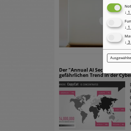
Not
↓
1
Fun
↓
1
Mar
↓
3
Ausgewählte
Der "Annual AI Security Repor
gefährlichen Trend in der Cybe