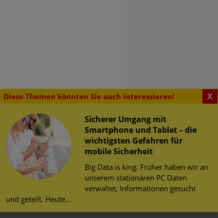
X
Diese Themen könnten Sie auch interessieren!
Sicherer Umgang mit
Smartphone und Tablet – die
wichtigsten Gefahren für
SENSWERTES
mobile Sicherheit
urity Challenge
erheit im Web
Big Data is king. Früher haben wir an
herheit
unserem stationären PC Daten
 Studenten können bei der
tz
verwaltet, Informationen gesucht
ity Challenge teilnehmen.
und geteilt. Heute...
 Gewinner hervorgeht, ist
utschland-Teams für die