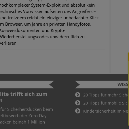
hochkomplexer System-Exploit und absolut kein
technisches Vorwissen aufseiten des Angreifers –
und trotzdem reicht ein einziger unbedachter Klick
im Browser, um Jahre an privaten Handyfotos,
Ausweisdokumenten und Krypto-
Wiederherstellungscodes unwiderruflich zu
verlieren.
WIS
ite trifft sich zum
Cyber Sec
20 Tipps für mehr Sich
n
2022
20 Tipps für mobile Sic
 für Sicherheitslücken beim
Schüler und
Kindersicherheit im Ne
ettbewerb der Zero Day
Cyber Secur
knacken beinah 1 Million
Wer hier als
Teil des De