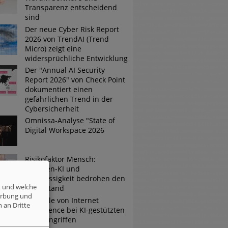
Transparenz entscheidend
sind
Der neue Cyber Risk Report
2026 von TrendAI (Trend
Micro) zeigt eine
widersprüchliche Entwicklung
Der "Annual AI Security
Report 2026" von Check Point
dokumentiert einen
gefährlichen Trend in der
Cybersicherheit
Omnissa-Analyse "State of
Digital Workspace 2026
Risikofaktor Mensch:
Schatten-KI und
Nachlässigkeit bedrohen den
t und welche
Mittelstand
erbung und
Die Rolle von Internet
 an Dritte
Intelligence bei KI-gestützten
Cyberangriffen