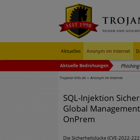
Aktuelles
Anonym im Internet
D
Phishin
Trojaner-Info.de
Anonym im Internet
Trends b
Identitä
SQL-Injektion Siche
Exponent
Global Management 
mehr Cyb
OnPrem
Digitale
Die Sicherheitslücke (CVE-2022-2228
Ungebre