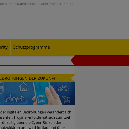
pressum
Datenschutz
Über Trojaner-Info.de
rity
Schutzprogramme
al-Engineering-Betrugsmaschen und
EDROHUNGEN DER ZUKUNFT
rohungslage – was CISOs jetzt für
 der digitalen Bedrohungen verändert sich
santer. Trojaner-info.de hat sich zum Ziel
 frühzeitig über die Cyber-Risiken der
n Bedrohungspotential nicht
aufzuklären und wird fortlaufend über