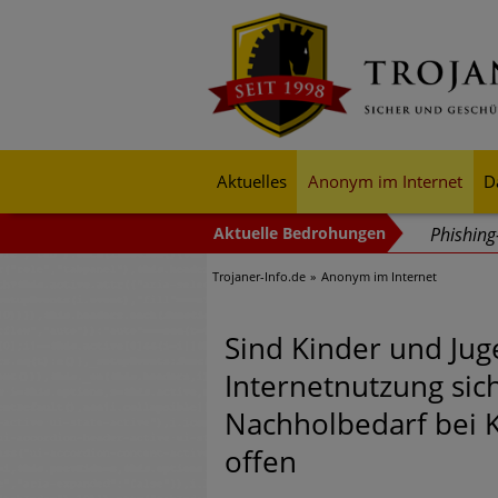
Aktuelles
Anonym im Internet
D
Phishin
Trojaner-Info.de
Anonym im Internet
Trends b
Identitä
Sind Kinder und Jug
Exponent
Internetnutzung sich
mehr Cyb
Nachholbedarf bei K
Digitale
offen
Ungebre