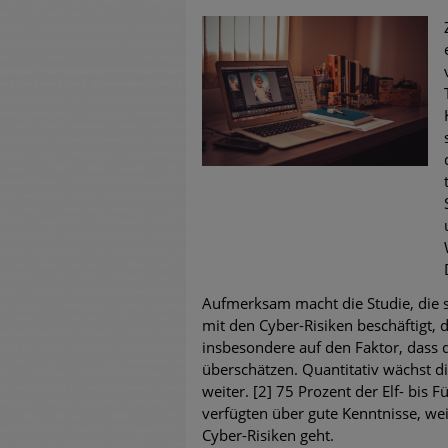
untersch
Weiteren
warnen
Phishing
Aktuell
Fake-Unt
Cyber Ex
Aufmerksam macht die Studie, die s
mit den Cyber-Risiken beschäftigt, 
insbesondere auf den Faktor, dass d
überschätzen. Quantitativ wächst d
weiter. [2] 75 Prozent der Elf- bis
verfügten über gute Kenntnisse, wei
Cyber-Risiken geht.