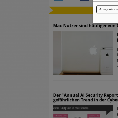
WEITERE 
Ausgewählte
Mac-Nutzer sind häufiger von 
Der "Annual AI Security Repor
gefährlichen Trend in der Cybe