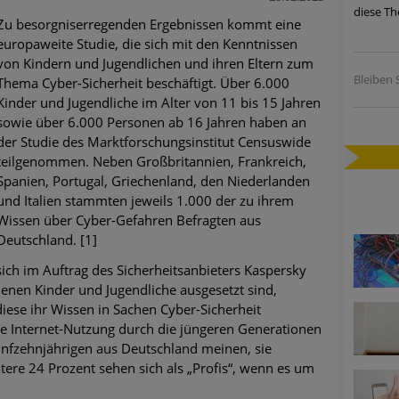
diese Th
ätzen
Zu besorgniserregenden Ergebnissen kommt eine
europaweite Studie, die sich mit den Kenntnissen
twicklung der HTTP-basierten Cyberangriffe lässt Experten vor 
von Kindern und Jugendlichen und ihren Eltern zum
Bleiben S
Thema Cyber-Sicherheit beschäftigt. Über 6.000
Kinder und Jugendliche im Alter von 11 bis 15 Jahren
-Trend: Führungskräfte im Visier. Was hilft gegen Harpoon Whali
sowie über 6.000 Personen ab 16 Jahren haben an
der Studie des Marktforschungsinstitut Censuswide
e Phishing-Kampagnen mit großen Markennamen – Amazon hat nu
teilgenommen. Neben Großbritannien, Frankreich,
Spanien, Portugal, Griechenland, den Niederlanden
und Italien stammten jeweils 1.000 der zu ihrem
ernehmensprofile auf LinkedIn: Unternehmen und Nutzer im Vis
Wissen über Cyber-Gefahren Befragten aus
Deutschland. [1]
perience Center in Augsburg
ich im Auftrag des Sicherheitsanbieters Kaspersky
denen Kinder und Jugendliche ausgesetzt sind,
iese ihr Wissen in Sachen Cyber-Sicherheit
ie Internet-Nutzung durch die jüngeren Generationen
 Fünfzehnjährigen aus Deutschland meinen, sie
tere 24 Prozent sehen sich als „Profis“, wenn es um