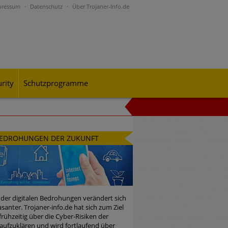
pressum
Datenschutz
Über Trojaner-Info.de
rity
Schutzprogramme
al-Engineering-Betrugsmaschen und
EDROHUNGEN DER ZUKUNFT
rohungslage – was CISOs jetzt für
 der digitalen Bedrohungen verändert sich
santer. Trojaner-info.de hat sich zum Ziel
 frühzeitig über die Cyber-Risiken der
n Bedrohungspotential nicht
aufzuklären und wird fortlaufend über