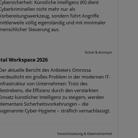
Cybersicherheit: Künstliche Intelligenz (KI) dient
Cyberkriminellen nicht mehr nur als
Vorbereitungswerkzeug, sondern führt Angriffe
mittlerweile völlig eigenständig und mit minimaler
menschlicher Steuerung aus.
Sicher & Anonym
ital Workspace 2026
Der aktuelle Bericht des Anbieters Omnissa
verdeutlicht ein großes Problem in der modernen IT-
Infrastruktur von Unternehmen: Trotz des
Bestrebens, die Effizienz durch den verstärkten
Einsatz künstlicher Intelligenz zu steigern, werden
elementare Sicherheitsvorkehrungen – die
sogenannte Cyber-Hygiene – sträflich vernachlässigt.
Verschlüsselung & Datensicherheit