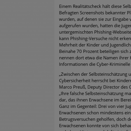
Einem Realitätscheck hält diese Selb
Befragten Screenshots bekannter P
wurden, auf denen sie zur Eingabe
aufgerufen wurden, hatten die Juge
untergemischten Phishing-Webseiten
kann Phishing-Versuche nicht erke
Mehrheit der Kinder und Jugendlich
Beinahe 70 Prozent beteiligen sich
nennen dort etwa die Namen ihrer H
Informationen die Cyber-Kriminell
„Zwischen der Selbsteinschätzung u
Cybersicherheit herrscht bei Kindern
Marco Preuß, Deputy Director des 
„Ihre falsche Selbsteinschätzung mac
dar, das ihnen Erwachsene im Berei
Ganz im Gegenteil: Drei von vier J
Erwachsenen schon mindestens einm
Betrugsversuchen geholfen, doch deu
Erwachsenen konnte von sich behaup