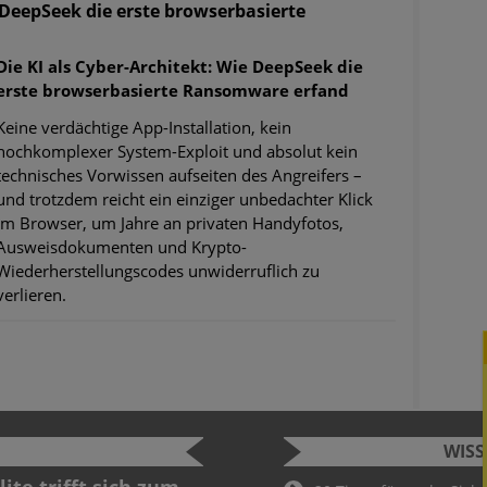
e DeepSeek die erste browserbasierte
Die KI als Cyber-Architekt: Wie DeepSeek die
erste browserbasierte Ransomware erfand
Keine verdächtige App-Installation, kein
hochkomplexer System-Exploit und absolut kein
technisches Vorwissen aufseiten des Angreifers –
und trotzdem reicht ein einziger unbedachter Klick
im Browser, um Jahre an privaten Handyfotos,
Ausweisdokumenten und Krypto-
Wiederherstellungscodes unwiderruflich zu
verlieren.
WIS
curity Challenge
Sicherhei