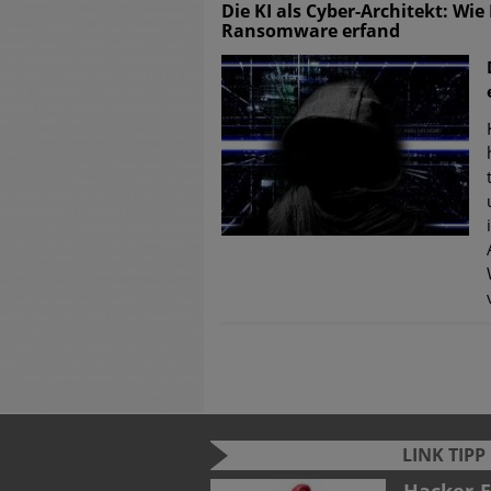
Die KI als Cyber-Architekt: Wi
Ransomware erfand
LINK TIPP
026: Zwischen KI-Hype
lite trifft sich zum
Cyber Se