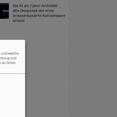
Die KI als Cyber-Architekt:
Wie DeepSeek die erste
browserbasierte Ransomware
erfand
t und welche
erbung und
 an Dritte