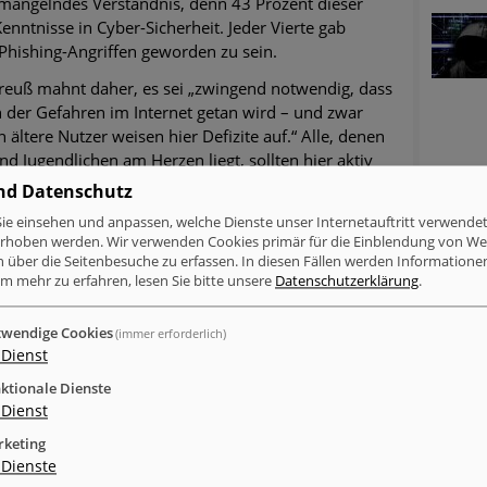
t mangelndes Verständnis, denn 43 Prozent dieser
enntnisse in Cyber-Sicherheit. Jeder Vierte gab
 Phishing-Angriffen geworden zu sein.
reuß mahnt daher, es sei „zwingend notwendig, dass
h der Gefahren im Internet getan wird – und zwar
ältere Nutzer weisen hier Defizite auf.“ Alle, denen
nd Jugendlichen am Herzen liegt, sollten hier aktiv
sich zusammen mit ihren Kindern über aktuelle
nd Datenschutz
ese miteinander besprechen, um so ein gemeinsames
ie einsehen und anpassen, welche Dienste unser Internetauftritt verwende
bauen.“
erhoben werden. Wir verwenden Cookies primär für die Einblendung von W
n über die Seitenbesuche zu erfassen. In diesen Fällen werden Informationen
m mehr zu erfahren, lesen Sie bitte unsere
Datenschutzerklärung
.
wendige Cookies
(immer erforderlich)
/3207/internetnutzung-durch-kinder-und-
Dienst
ktionale Dienste
Dienst
keting
Dienste
inkedIn
Xing
tumblr
WhatsApp