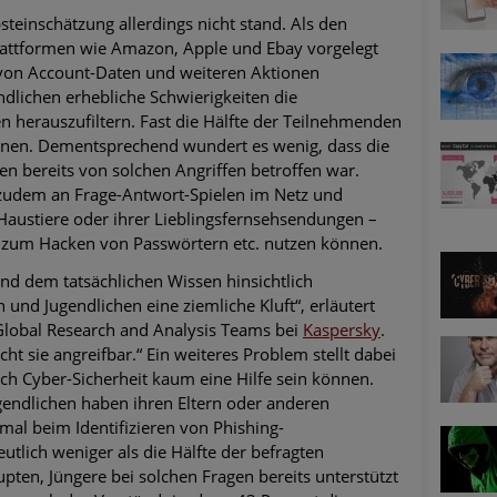
steinschätzung allerdings nicht stand. Als den
lattformen wie Amazon, Apple und Ebay vorgelegt
 von Account-Daten und weiteren Aktionen
ndlichen erhebliche Schwierigkeiten die
 herauszufiltern. Fast die Hälfte der Teilnehmenden
nnen. Dementsprechend wundert es wenig, dass die
en bereits von solchen Angriffen betroffen war.
 zudem an Frage-Antwort-Spielen im Netz und
austiere oder ihrer Lieblingsfernsehsendungen –
e zum Hacken von Passwörtern etc. nutzen können.
nd dem tatsächlichen Wissen hinsichtlich
 und Jugendlichen eine ziemliche Kluft“, erläutert
Global Research and Analysis Teams bei
Kaspersky
.
ht sie angreifbar.“ Ein weiteres Problem stellt dabei
ch Cyber-Sicherheit kaum eine Hilfe sein können.
ugendlichen haben ihren Eltern oder anderen
al beim Identifizieren von Phishing-
tlich weniger als die Hälfte der befragten
ten, Jüngere bei solchen Fragen bereits unterstützt