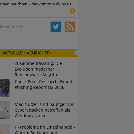
emen berichten – das kommt auf uns zu.
Tsunami bei Web-DDoS-Angriffen
ie informiert:
ng?
AKTUELLE NACHRICHTEN
n reagiert
Zusammenfassung: Die
ier der Datendiebe
Evolution moderner
Ransomware-Angriffe
Check Point Research: Brand
Phishing Report Q2 2026
Mac-Nutzer sind häufiger von
Cyberattacken betroffen als
Windows-Nutzer
IT-Probleme im Einzelhandel -
Warum Software und