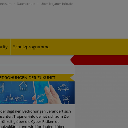
pressum
Datenschutz
Über Trojaner-Info.de
rity
Schutzprogramme
al-Engineering-Betrugsmaschen und
EDROHUNGEN DER ZUKUNFT
rohungslage – was CISOs jetzt für
 der digitalen Bedrohungen verändert sich
santer. Trojaner-info.de hat sich zum Ziel
 frühzeitig über die Cyber-Risiken der
n Bedrohungspotential nicht
aufzuklären und wird fortlaufend über