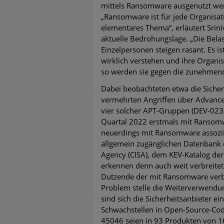
mittels Ransomware ausgenutzt wer
„Ransomware ist für jede Organisati
elementares Thema“, erläutert Srini
aktuelle Bedrohungslage. „Die Bel
Einzelpersonen steigen rasant. Es ist
wirklich verstehen und ihre Organis
so werden sie gegen die zunehmend
Dabei beobachteten etwa die Sicher
vermehrten Angriffen über Advance
vier solcher APT-Gruppen (DEV-023
Quartal 2022 erstmals mit Ransomw
neuerdings mit Ransomware assoziie
allgemein zugänglichen Datenbank d
Agency (CISA), dem KEV-Katalog der 
erkennen denn auch weit verbreite
Dutzende der mit Ransomware verbu
Problem stelle die Weiterverwendun
sind sich die Sicherheitsanbieter 
Schwachstellen in Open-Source-Cod
45046 seien in 93 Produkten von 1