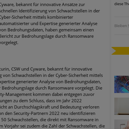
diese Th
Cyware, bekannt für innovative Ansätze zur
ätzen
schnellen Identifizierung von Schwachstellen in der
Cyber-Sicherheit mittels kombinierter
twicklung der HTTP-basierten Cyberangriffe lässt Experten vor 
automatisierter und Expertise generierter Analyse
Bleiben S
von Bedrohungsdaten, haben gemeinsam einen
Bericht zur Bedrohungslage durch Ransomware
-Trend: Führungskräfte im Visier. Was hilft gegen Harpoon Whali
vorgelegt.
e Phishing-Kampagnen mit großen Markennamen – Amazon hat nu
ernehmensprofile auf LinkedIn: Unternehmen und Nutzer im Vis
Securin, CSW und Cyware, bekannt für innovative
ng von Schwachstellen in der Cyber-Sicherheit mittels
perience Center in Augsburg
xpertise generierter Analyse von Bedrohungsdaten,
r Bedrohungslage durch Ransomware vorgelegt. Die
ility-Management kommen dabei entgegen zuvor
zungen zu dem Schluss, dass im Jahr 2022
ht an Durchschlagskraft und Bedeutung verloren
on den Security-Partnern 2022 neu identifizieren
 50 Schwachstellen, die direkt mit Ransomware in
m Vorjahr sei zudem die Zahl der Schwachstellen, die