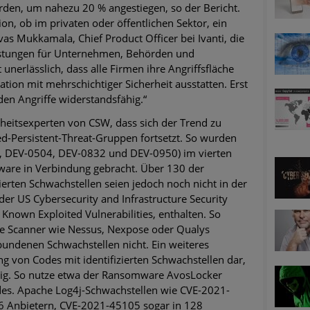
den, um nahezu 20 % angestiegen, so der Bericht.
on, ob im privaten oder öffentlichen Sektor, ein
vas Mukkamala, Chief Product Officer bei Ivanti, die
astungen für Unternehmen, Behörden und
 unerlässlich, dass alle Firmen ihre Angriffsfläche
ation mit mehrschichtiger Sicherheit ausstatten. Erst
en Angriffe widerstandsfähig.“
heitsexperten von CSW, dass sich der Trend zu
d-Persistent-Threat-Gruppen fortsetzt. So wurden
, DEV-0504, DEV-0832 und DEV-0950) im vierten
are in Verbindung gebracht. Über 130 der
rten Schwachstellen seien jedoch noch nicht in der
er US Cybersecurity and Infrastructure Security
Known Exploited Vulnerabilities, enthalten. So
te Scanner wie Nessus, Nexpose oder Qualys
ndenen Schwachstellen nicht. Ein weiteres
g von Codes mit identifizierten Schwachstellen dar,
einig. So nutze etwa der Ransomware AvosLocker
es. Apache Log4j-Schwachstellen wie CVE-2021-
6 Anbietern, CVE-2021-45105 sogar in 128