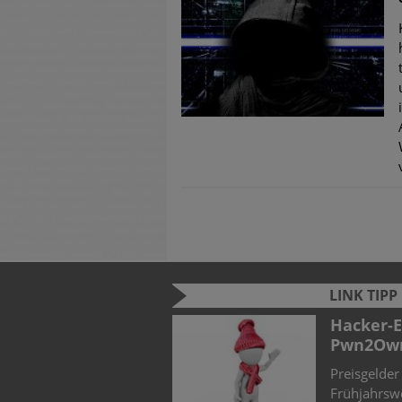
LINK TIPP
026: Zwischen KI-Hype
Hacker-Elite trifft sich zum
Pwn2Own
T-Landschaft durch den
Preisgelder für Sicherheitslücken beim
nz (KI) und verschärfte
Frühjahrswettbewerb der Zero Day