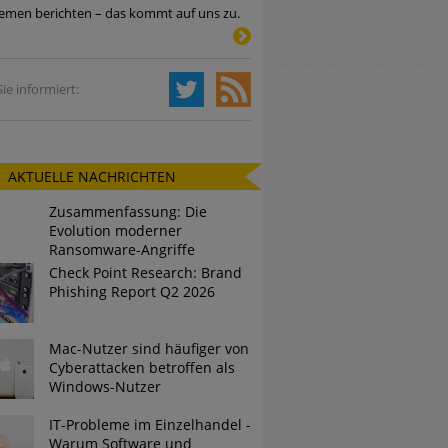
emen berichten – das kommt auf uns zu.
Tsunami bei Web-DDoS-Angriffen
ie informiert:
ng?
AKTUELLE NACHRICHTEN
n reagiert
Zusammenfassung: Die
ier der Datendiebe
Evolution moderner
Ransomware-Angriffe
Check Point Research: Brand
Phishing Report Q2 2026
Mac-Nutzer sind häufiger von
Cyberattacken betroffen als
Windows-Nutzer
IT-Probleme im Einzelhandel -
Warum Software und