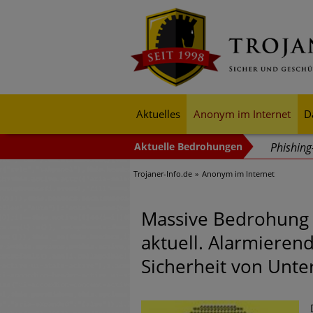
Aktuelles
Anonym im Internet
D
Phishin
Trojaner-Info.de
Anonym im Internet
Trends b
Identitä
Massive Bedrohung
Exponent
aktuell. Alarmieren
mehr Cyb
Sicherheit von Unt
Digitale
Ungebre