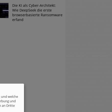
Die KI als Cyber-Architekt:
Wie DeepSeek die erste
browserbasierte Ransomware
erfand
t und welche
erbung und
 an Dritte