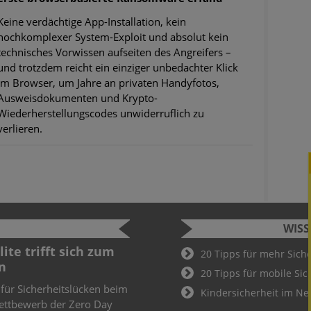
Keine verdächtige App-Installation, kein
hochkomplexer System-Exploit und absolut kein
technisches Vorwissen aufseiten des Angreifers –
und trotzdem reicht ein einziger unbedachter Klick
im Browser, um Jahre an privaten Handyfotos,
Ausweisdokumenten und Krypto-
Wiederherstellungscodes unwiderruflich zu
verlieren.
WIS
Cyber Security Challenge
Sicherhei
20 Tipps für mehr Sich
2022
öffentli
20 Tipps für mobile Sic
Fußball-
Schüler und Studenten können bei der
Kindersicherheit im Ne
Cyber Security Challenge teilnehmen.
Sicherheits