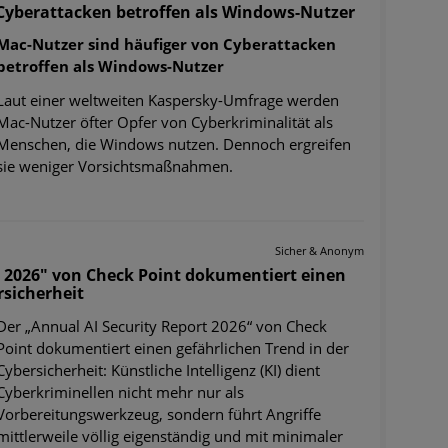
Cyberattacken betroffen als Windows-Nutzer
Mac-Nutzer sind häufiger von Cyberattacken
betroffen als Windows-Nutzer
Laut einer weltweiten Kaspersky-Umfrage werden
Mac-Nutzer öfter Opfer von Cyberkriminalität als
Menschen, die Windows nutzen. Dennoch ergreifen
sie weniger Vorsichtsmaßnahmen.
Sicher & Anonym
t 2026" von Check Point dokumentiert einen
rsicherheit
Der „Annual AI Security Report 2026“ von Check
Point dokumentiert einen gefährlichen Trend in der
Cybersicherheit: Künstliche Intelligenz (KI) dient
Cyberkriminellen nicht mehr nur als
Vorbereitungswerkzeug, sondern führt Angriffe
mittlerweile völlig eigenständig und mit minimaler