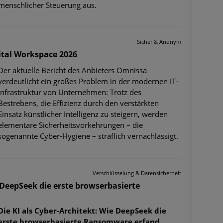
menschlicher Steuerung aus.
Sicher & Anonym
ital Workspace 2026
Der aktuelle Bericht des Anbieters Omnissa
verdeutlicht ein großes Problem in der modernen IT-
Infrastruktur von Unternehmen: Trotz des
Bestrebens, die Effizienz durch den verstärkten
Einsatz künstlicher Intelligenz zu steigern, werden
elementare Sicherheitsvorkehrungen – die
sogenannte Cyber-Hygiene – sträflich vernachlässigt.
Verschlüsselung & Datensicherheit
e DeepSeek die erste browserbasierte
Die KI als Cyber-Architekt: Wie DeepSeek die
erste browserbasierte Ransomware erfand