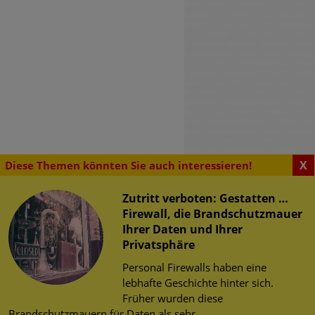
X
Diese Themen könnten Sie auch interessieren!
Zutritt verboten: Gestatten …
Firewall, die Brandschutzmauer
Ihrer Daten und Ihrer
SENSWERTES
Privatsphäre
tsrisiken im
erheit im Web
Personal Firewalls haben eine
chen WLAN zur
herheit
lebhafte Geschichte hinter sich.
WM 2026
tz
Früher wurden diese
risiken im öffentlichen
Brandschutzmauern für Daten als sehr...