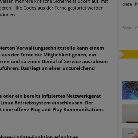
weisen mehrere kritische Sicherheitslücken auf, mit
diese Th
ätzen
deren Hilfe Codes aus der Ferne gestartet werden
können.
twicklung der HTTP-basierten Cyberangriffe lässt Experten vor 
Bleiben S
-Trend: Führungskräfte im Visier. Was hilft gegen Harpoon Whali
sierten Verwaltungsschnittstelle kann einem
 aus der Ferne die Möglichkeit geben, ein
e Phishing-Kampagnen mit großen Markennamen – Amazon hat nu
ren und so einen Denial of Service auszulösen
zuführen. Das liegt an einer unzureichend
ernehmensprofile auf LinkedIn: Unternehmen und Nutzer im Vis
perience Center in Augsburg
 oder ein bereits infiziertes Netzwerkgerät
 Linux Betriebssystem einschleusen. Der
ist eine offene Plug-and-Play Kommunikations-
tabase-Update-Funktion erlaubt es