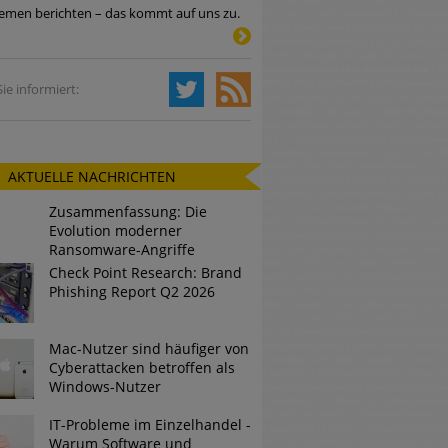
emen berichten – das kommt auf uns zu.
Tsunami bei Web-DDoS-Angriffen
ie informiert:
ng?
AKTUELLE NACHRICHTEN
n reagiert
Zusammenfassung: Die
ier der Datendiebe
Evolution moderner
Ransomware-Angriffe
Check Point Research: Brand
Phishing Report Q2 2026
Mac-Nutzer sind häufiger von
Cyberattacken betroffen als
Windows-Nutzer
IT-Probleme im Einzelhandel -
Warum Software und