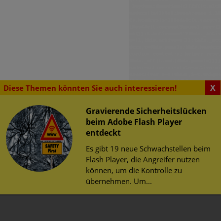
X
Diese Themen könnten Sie auch interessieren!
Gravierende Sicherheitslücken
beim Adobe Flash Player
SENSWERTES
entdeckt
urity Challenge
erheit im Web
Es gibt 19 neue Schwachstellen beim
herheit
Flash Player, die Angreifer nutzen
 Studenten können bei der
tz
können, um die Kontrolle zu
ity Challenge teilnehmen.
übernehmen. Um...
 Gewinner hervorgeht, ist
utschland-Teams für die