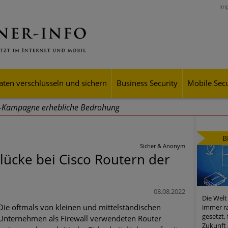
Im
aten verschlüsseln und sichern
Business Security
Mobile Secu
g-Kampagne erhebliche Bedrohung
ei Cyber Crimes 2024: Experten rechnen mit neue Welle an Soci
B
tsdiebstahl
Sicher & Anonym
slücke bei Cisco Routern der
iell wachsende Risiken, eine immer unübersichtlichere Cyber-Bed
er-Resilienz tun können
08.08.2022
Die Welt
 Assets aller Arten im Fokus der aktuellen Cyber-Bedrohungen
Die oftmals von kleinen und mittelständischen
immer ra
gesetzt,
Unternehmen als Firewall verwendeten Router
mster Aufstieg: Mega-Ransomware. Deutsche Unternehmen dürfe
Zukunft 