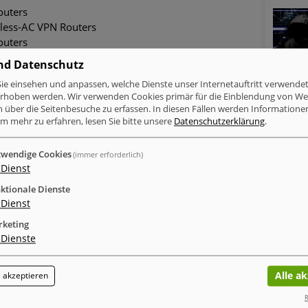
outers
less-AC VPN Routers
outers
VPN Routers
nd Datenschutz
ie einsehen und anpassen, welche Dienste unser Internetauftritt verwende
erhoben werden. Wir verwenden Cookies primär für die Einblendung von W
urity/center/content/CiscoSecurityAdvisory/cisco-sa-
n über die Seitenbesuche zu erfassen. In diesen Fällen werden Informationen
m mehr zu erfahren, lesen Sie bitte unsere
Datenschutzerklärung
.
wendige Cookies
(immer erforderlich)
Dienst
inkedIn
Xing
tumblr
WhatsApp
ktionale Dienste
Dienst
MELDUNGEN ZUM THEMA
keting
Dienste
Verschlüsselung & Datensicherheit
Cyberattacken betroffen als Windows-Nutzer
Alle a
 akzeptieren
Mac-Nutzer sind häufiger von Cyberattacken
betroffen als Windows-Nutzer
R