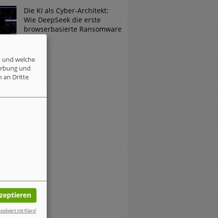
Die KI als Cyber-Architekt:
Wie DeepSeek die erste
browserbasierte Ransomware
erfand
t und welche
erbung und
 an Dritte
kzeptieren
ealisiert mit Klaro!