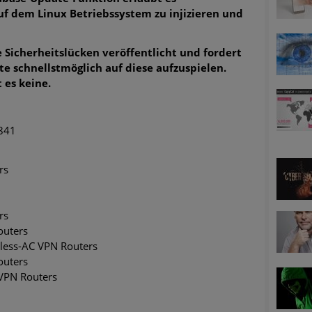
dem Linux Betriebssystem zu injizieren und
e Sicherheitslücken veröffentlicht und fordert
te schnellstmöglich auf diese aufzuspielen.
 es keine.
841
rs
rs
outers
less-AC VPN Routers
outers
VPN Routers