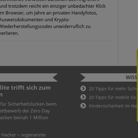
und trotzdem reicht ein einziger unbedachter Klick
im Browser, um Jahre an privaten Handyfotos,
Ausweisdokumenten und Krypto-
Wiederherstellungscodes unwiderruflich zu
verlieren.
WIS
ite trifft sich zum
Cyber Sec
20 Tipps für mehr Sich
n
2022
20 Tipps für mobile Sic
 für Sicherheitslücken beim
Schüler und
Kindersicherheit im Ne
ettbewerb der Zero Day
Cyber Secur
knacken beinah 1 Million
Wer hier als
Teil des De
weiteren
e Hacker – sogenannte