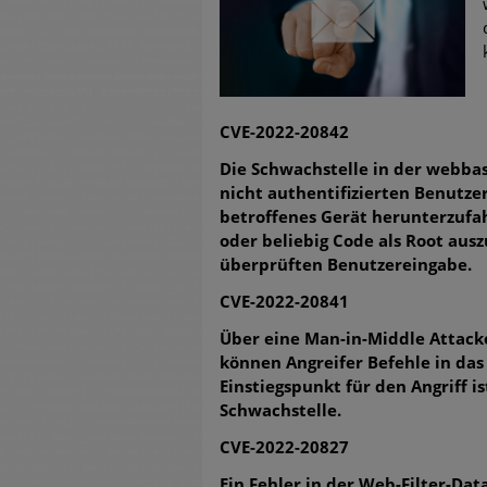
untersch
Weiteren
warnen
CVE-2022-20842
Phishing
Die Schwachstelle in der webba
nicht authentifizierten Benutzer
Aktuell
betroffenes Gerät herunterzufah
oder beliebig Code als Root aus
Fake-Unt
überprüften Benutzereingabe.
Cyber Ex
CVE-2022-20841
Über eine Man-in-Middle Attacke
können Angreifer Befehle in das
Einstiegspunkt für den Angriff 
Schwachstelle.
CVE-2022-20827
Ein Fehler in der Web-Filter-Da