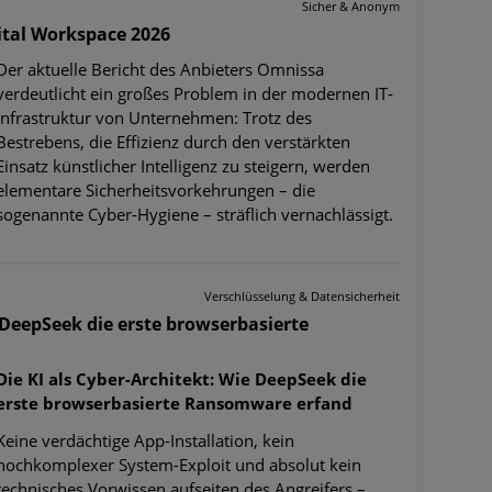
Sicher & Anonym
ital Workspace 2026
Der aktuelle Bericht des Anbieters Omnissa
verdeutlicht ein großes Problem in der modernen IT-
Infrastruktur von Unternehmen: Trotz des
Bestrebens, die Effizienz durch den verstärkten
Einsatz künstlicher Intelligenz zu steigern, werden
elementare Sicherheitsvorkehrungen – die
sogenannte Cyber-Hygiene – sträflich vernachlässigt.
Verschlüsselung & Datensicherheit
e DeepSeek die erste browserbasierte
Die KI als Cyber-Architekt: Wie DeepSeek die
erste browserbasierte Ransomware erfand
Keine verdächtige App-Installation, kein
hochkomplexer System-Exploit und absolut kein
technisches Vorwissen aufseiten des Angreifers –