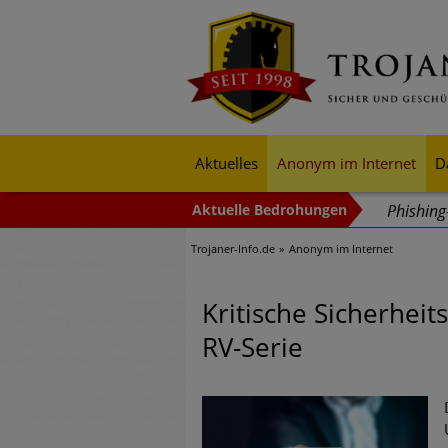
Aktuelles
Anonym im Internet
D
Phishin
Trojaner-Info.de
Anonym im Internet
Trends b
Identitä
Kritische Sicherheit
Exponent
RV-Serie
mehr Cyb
Digitale
Ungebre