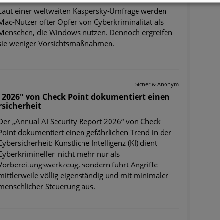
Laut einer weltweiten Kaspersky-Umfrage werden
Mac-Nutzer öfter Opfer von Cyberkriminalität als
Menschen, die Windows nutzen. Dennoch ergreifen
sie weniger Vorsichtsmaßnahmen.
Sicher & Anonym
t 2026" von Check Point dokumentiert einen
rsicherheit
Der „Annual AI Security Report 2026“ von Check
Point dokumentiert einen gefährlichen Trend in der
Cybersicherheit: Künstliche Intelligenz (KI) dient
Cyberkriminellen nicht mehr nur als
Vorbereitungswerkzeug, sondern führt Angriffe
mittlerweile völlig eigenständig und mit minimaler
menschlicher Steuerung aus.