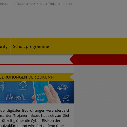
pressum
Datenschutz
Über Trojaner-Info.de
rity
Schutzprogramme
al-Engineering-Betrugsmaschen und
EDROHUNGEN DER ZUKUNFT
rohungslage – was CISOs jetzt für
 der digitalen Bedrohungen verändert sich
santer. Trojaner-info.de hat sich zum Ziel
 frühzeitig über die Cyber-Risiken der
n Bedrohungspotential nicht
aufzuklären und wird fortlaufend über