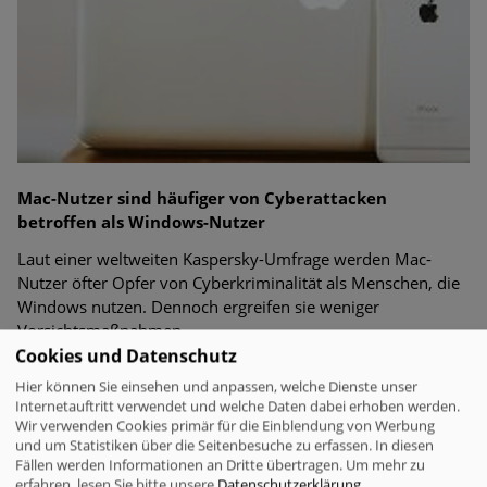
Mac-Nutzer sind häufiger von Cyberattacken
betroffen als Windows-Nutzer
Laut einer weltweiten Kaspersky-Umfrage werden Mac-
Nutzer öfter Opfer von Cyberkriminalität als Menschen, die
Windows nutzen. Dennoch ergreifen sie weniger
Vorsichtsmaßnahmen.
Cookies und Datenschutz
Hier können Sie einsehen und anpassen, welche Dienste unser
Internetauftritt verwendet und welche Daten dabei erhoben werden.
Sicher & Anonym
Wir verwenden Cookies primär für die Einblendung von Werbung
Der "Annual AI Security Report 2026" von Check
und um Statistiken über die Seitenbesuche zu erfassen. In diesen
Point dokumentiert einen gefährlichen Trend in der
Fällen werden Informationen an Dritte übertragen.
Um mehr zu
Cybersicherheit
erfahren, lesen Sie bitte unsere
Datenschutzerklärung
.