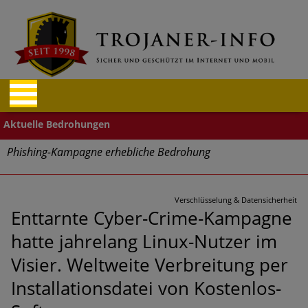
Phishing-Kampagne erhebliche Bedrohung
Trends bei Cyber Crimes 2024: Experten rechnen mit neue
Welle an Social-Engineering-Betrugsmaschen und
Verschlüsselung & Datensicherheit
Identitätsdiebstahl
Enttarnte Cyber-Crime-Kampagne
hatte jahrelang Linux-Nutzer im
Exponentiell wachsende Risiken, eine immer
unübersichtlichere Cyber-Bedrohungslage – was CISOs jetzt
Visier. Weltweite Verbreitung per
für mehr Cyber-Resilienz tun können
Installationsdatei von Kostenlos-
Digitale Assets aller Arten im Fokus der aktuellen Cyber-