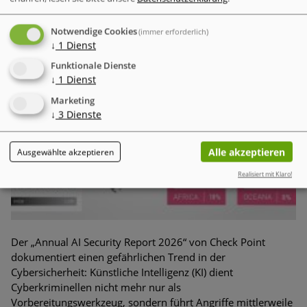
Notwendige Cookies
(immer erforderlich)
↓
1
Dienst
Funktionale Dienste
↓
1
Dienst
Marketing
↓
3
Dienste
Alle akzeptieren
Ausgewählte akzeptieren
Realisiert mit Klaro!
Der „Annual AI Security Report 2026“ von Check Point
dokumentiert einen gefährlichen Trend in der
Cybersicherheit: Künstliche Intelligenz (KI) dient
Cyberkriminellen nicht mehr nur als
Vorbereitungswerkzeug, sondern führt Angriffe mittlerweile