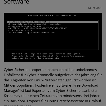
Software
Bedrohungen
14.09.2023
Ungebremster Aufstieg: Mega-Ransomware. Deutsche
Unternehmen dürfen Bedrohungspotential nicht
unterschätzen
Weiterentwicklung der HTTP-basierten Cyberangriffe lässt
Experten vor Tsunami bei Web-DDoS-Angriffen warnen
Phishing-Trend: Führungskräfte im Visier. Was hilft gegen
Harpoon Whaling?
Aktuelle Phishing-Kampagnen mit großen Markennamen –
Cyber-Sicherheitsexperten haben ein bisher unbekanntes
Amazon hat nun reagiert
Einfallstor für Cyber-Kriminelle aufgedeckt, das jahrelang für
das Abgreifen von Linux-Nutzerdaten genutzt worden ist.
Fake-Unternehmensprofile auf LinkedIn: Unternehmen und
Mit der populären, kostenfreien Software „Free Download
Nutzer im Visier der Datendiebe
Manager“ ist laut Experten vom Cyber-Sicherheitsanbieter
Kaspersky über einen Zeitraum von mindestens drei Jahren
Cyber Experience Center in Augsburg
ein Backdoor-Trojaner für Linux-Betriebssysteme in Umlauf
gebracht worden.