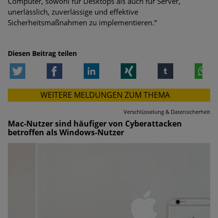
Computer, sowohl für Desktops als auch für Server,
unerlässlich, zuverlässige und effektive
Sicherheitsmaßnahmen zu implementieren.“
Diesen Beitrag teilen
Twitter
Facebook
LinkedIn
Xing
tumblr
W
WEITERE MELDUNGEN ZUM THEMA
Verschlüsselung & Datensicherheit
Mac-Nutzer sind häufiger von Cyberattacken
betroffen als Windows-Nutzer