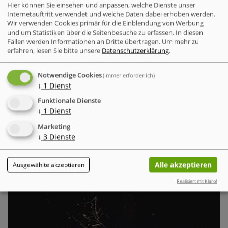
Hier können Sie einsehen und anpassen, welche Dienste unser
Internetauftritt verwendet und welche Daten dabei erhoben werden.
Wir verwenden Cookies primär für die Einblendung von Werbung
und um Statistiken über die Seitenbesuche zu erfassen. In diesen
Fällen werden Informationen an Dritte übertragen.
Um mehr zu
erfahren, lesen Sie bitte unsere
Datenschutzerklärung
.
Der „Annual AI Security Report 2026“ von Check Point
dokumentiert einen gefährlichen Trend in der
Notwendige Cookies
(immer erforderlich)
Cybersicherheit: Künstliche Intelligenz (KI) dient
↓
1
Dienst
Cyberkriminellen nicht mehr nur als
Vorbereitungswerkzeug, sondern führt Angriffe mittlerweile
Funktionale Dienste
↓
1
Dienst
völlig eigenständig und mit minimaler menschlicher
Steuerung aus.
Marketing
↓
3
Dienste
Sicher & Anonym
Alle akzeptieren
Ausgewählte akzeptieren
Omnissa-Analyse "State of Digital Workspace 2026
Realisiert mit Klaro!