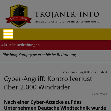
Phishing-Kampagne erhebliche Bedrohung
Trends bei Cyber Crimes 2024: Experten rechnen mit neue
Welle an Social-Engineering-Betrugsmaschen und
Verschlüsselung & Datensicherheit
Identitätsdiebstahl
Cyber-Angriff: Kontrollverlust
über 2.000 Windräder
Exponentiell wachsende Risiken, eine immer
unübersichtlichere Cyber-Bedrohungslage – was CISOs jetzt
29.04.2022
für mehr Cyber-Resilienz tun können
Nach einer Cyber-Attacke auf das
Unternehmen Deutsche Windtechnik wurde
Digitale Assets aller Arten im Fokus der aktuellen Cyber-