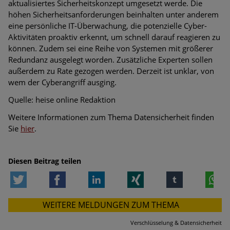
aktualisiertes Sicherheitskonzept umgesetzt werde. Die
höhen Sicherheitsanforderungen beinhalten unter anderem
eine persönliche IT-Überwachung, die potenzielle Cyber-
Aktivitäten proaktiv erkennt, um schnell darauf reagieren zu
können. Zudem sei eine Reihe von Systemen mit größerer
Redundanz ausgelegt worden. Zusätzliche Experten sollen
außerdem zu Rate gezogen werden. Derzeit ist unklar, von
wem der Cyberangriff ausging.
Quelle: heise online Redaktion
Weitere Informationen zum Thema Datensicherheit finden
Sie
hier
.
Diesen Beitrag teilen
Twitter
Facebook
LinkedIn
Xing
tumblr
W
WEITERE MELDUNGEN ZUM THEMA
Verschlüsselung & Datensicherheit