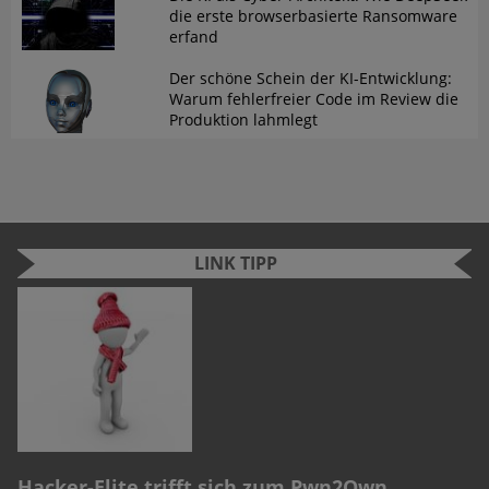
die erste browserbasierte Ransomware
erfand
Der schöne Schein der KI-Entwicklung:
Warum fehlerfreier Code im Review die
Produktion lahmlegt
LINK TIPP
n
e
S
Cyber Security Challenge 2022