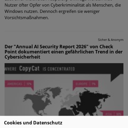
Nutzer öfter Opfer von Cyberkriminalität als Menschen, die
Windows nutzen. Dennoch ergreifen sie weniger
Vorsichtsmaßnahmen.
Sicher & Anonym
Der "Annual AI Security Report 2026" von Check
Point dokumentiert einen gefährlichen Trend in der
Cybersicherheit
Cookies und Datenschutz