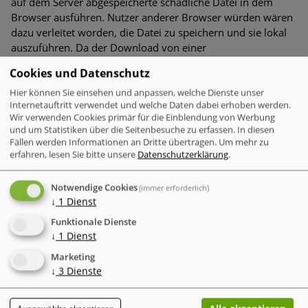
auf dem Server abgespeicherte schädliche Datei in dem
Browser ausführen. Nutzer anderer Browser würden wären
dazu verleitet worden, die Datei zu speichern und sie lokal
auszuführen. Da der Download von einer
vertrauenswürdigen Quelle stammt (PayPal), hätte er wenig
Cookies und Datenschutz
Aufsehen erregt.
Hier können Sie einsehen und anpassen, welche Dienste unser
Internetauftritt verwendet und welche Daten dabei erhoben werden.
Bitdefender hat PayPal auf die Schwachstelle aufmerksam
Wir verwenden Cookies primär für die Einblendung von Werbung
gemacht und sie wurde in der Zwischenzeit behoben. Es gibt
und um Statistiken über die Seitenbesuche zu erfassen. In diesen
laut dem Sicherheitsanbieter aktuell keine Angriffe, die die
Fällen werden Informationen an Dritte übertragen.
Um mehr zu
von Bitdefender aufgedeckte Methode nutzen.
erfahren, lesen Sie bitte unsere
Datenschutzerklärung
.
Notwendige Cookies
Diesen Beitrag teilen
(immer erforderlich)
↓
1
Dienst
Twitter
Facebook
LinkedIn
Xing
tumblr
W
Funktionale Dienste
↓
1
Dienst
WEITERE MELDUNGEN ZUM THEMA
Marketing
↓
3
Dienste
VERWANDTE MELDUNGEN