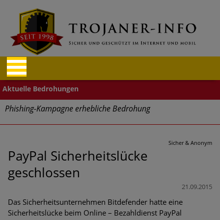
Phishing-Kampagne erhebliche Bedrohung
Trends bei Cyber Crimes 2024: Experten rechnen mit neue
Welle an Social-Engineering-Betrugsmaschen und
Sicher & Anonym
Identitätsdiebstahl
PayPal Sicherheitslücke
geschlossen
Exponentiell wachsende Risiken, eine immer
unübersichtlichere Cyber-Bedrohungslage – was CISOs jetzt
21.09.2015
für mehr Cyber-Resilienz tun können
Das Sicherheitsunternehmen Bitdefender hatte eine
Sicherheitslücke beim Online – Bezahldienst PayPal
Digitale Assets aller Arten im Fokus der aktuellen Cyber-