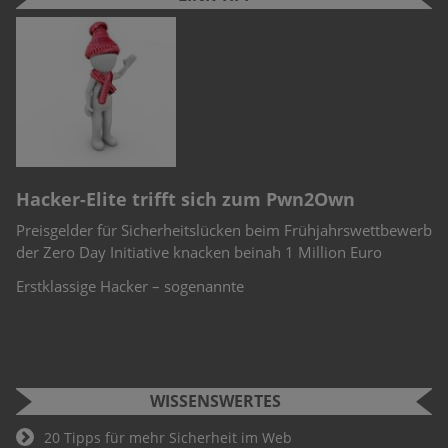
n
e
r
Hacker-Elite trifft sich zum Pwn2Own
C
Preisgelder für Sicherheitslücken beim Frühjahrswettbewerb
Sc
-
der Zero Day Initiative knacken beinah 1 Million Euro
Ch
Te
Erstklassige Hacker – sogenannte
WISSENSWERTES
20 Tipps für mehr Sicherheit im Web