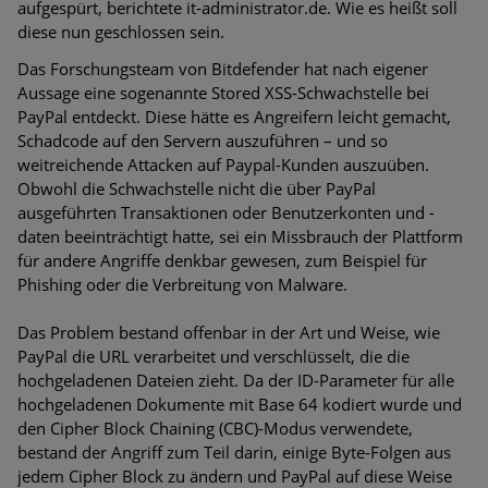
aufgespürt, berichtete it-administrator.de. Wie es heißt soll
Bedrohungen
diese nun geschlossen sein.
Ungebremster Aufstieg: Mega-Ransomware. Deutsche
Das Forschungsteam von Bitdefender hat nach eigener
Unternehmen dürfen Bedrohungspotential nicht
Aussage eine sogenannte Stored XSS-Schwachstelle bei
unterschätzen
PayPal entdeckt. Diese hätte es Angreifern leicht gemacht,
Schadcode auf den Servern auszuführen – und so
Weiterentwicklung der HTTP-basierten Cyberangriffe lässt
weitreichende Attacken auf Paypal-Kunden auszuüben.
Experten vor Tsunami bei Web-DDoS-Angriffen warnen
Obwohl die Schwachstelle nicht die über PayPal
ausgeführten Transaktionen oder Benutzerkonten und -
Phishing-Trend: Führungskräfte im Visier. Was hilft gegen
daten beeinträchtigt hatte, sei ein Missbrauch der Plattform
Harpoon Whaling?
für andere Angriffe denkbar gewesen, zum Beispiel für
Phishing oder die Verbreitung von Malware.
Aktuelle Phishing-Kampagnen mit großen Markennamen –
Amazon hat nun reagiert
Das Problem bestand offenbar in der Art und Weise, wie
PayPal die URL verarbeitet und verschlüsselt, die die
Fake-Unternehmensprofile auf LinkedIn: Unternehmen und
hochgeladenen Dateien zieht. Da der ID-Parameter für alle
Nutzer im Visier der Datendiebe
hochgeladenen Dokumente mit Base 64 kodiert wurde und
den Cipher Block Chaining (CBC)-Modus verwendete,
Cyber Experience Center in Augsburg
bestand der Angriff zum Teil darin, einige Byte-Folgen aus
jedem Cipher Block zu ändern und PayPal auf diese Weise