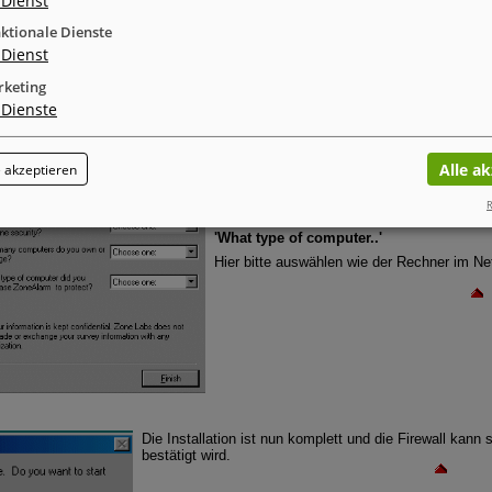
Dienst
ktionale Dienste
Dienst
keting
Dienste
'How do you connect..'
Hier die Art der Verbindung in das Inter ode
Alle a
 akzeptieren
Im zweiten Textfeld wird der Kenntnisstand 
Anzahl der vom Anwender genutzten Rechn
R
'What type of computer..'
Hier bitte auswählen wie der Rechner im Net
Die Installation ist nun komplett und die Firewall kann 
bestätigt wird.