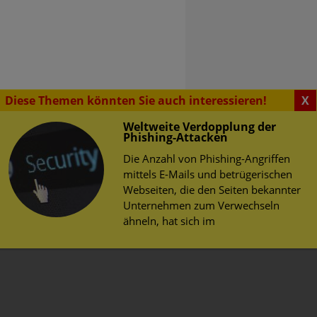
Diese Themen könnten Sie auch interessieren!
X
Weltweite Verdopplung der
Phishing-Attacken
Die Anzahl von Phishing-Angriffen
mittels E-Mails und betrügerischen
SENSWERTES
Webseiten, die den Seiten bekannter
rsicherung
erheit im Web
Unternehmen zum Verwechseln
ähneln, hat sich im
lb neun, in einem Büro
herheit
 Deutschland: Eine E-Mail
tz
ie einen Anhang enthält.
ngte Word-Dokument (eine
auf