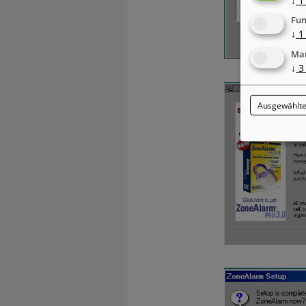
↓
1
Fun
↓
1
Mar
↓
3
Ausgewählte