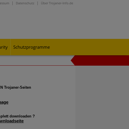
ressum
Datenschutz
Über Trojaner-Info.de
rity
Schutzprogramme
onen durch, mit denen sie die
 Trojaner-Seiten
page
plett downloaden ?
wnloadseite