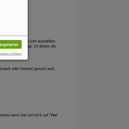
r Intranet aus der Liste auswählen.
kzeptieren
des User abgefragt. Im dritten die
er.
ealisiert mit Klaro!
zwerk oder Internet genutzt wird.
starten wenn hier mit klick auf
'Yes'