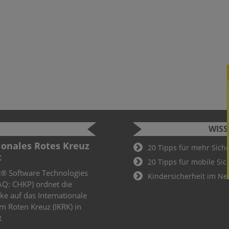
WIS
ionales Rotes Kreuz
Cyber-Ve
20 Tipps für mehr Sich
t
Morgens, ha
20 Tipps für mobile Sic
t® Software Technologies
irgendwo in
Kindersicherheit im Ne
AQ: CHKP) ordnet die
kommt an, d
ke auf das Internationale
Das angehä
 Roten Kreuz (IKRK) in
Bewerbung 
t