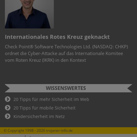
“
Internationales Rotes Kreuz geknackt
C
Check Point® Software Technologies Ltd. (NASDAQ: CHKP)
Mo
st
ordnet die Cyber-Attacke auf das Internationale Komitee
De
vom Roten Kreuz (IKRK) in den Kontext
en
au
WISSENSWERTES
20 Tipps für mehr Sicherheit im Web
20 Tipps für mobile Sicherheit
Kindersicherheit im Netz
© Copyright 1998 - 2026 trojaner-info.de