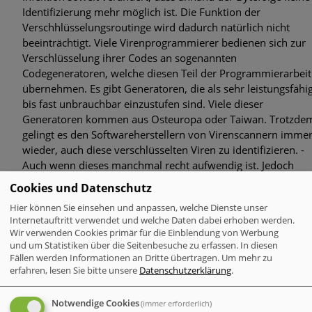
Identifizierung mehr möglich ist. Die Funktion der
Verschhlüsselungsroutinge wird dadurch natürlich nicht
beeinträchtigt. Viele Virenprogrammierer bedienen sich zur
Verschlüsselung ihrer Codes an sogenannten
Codegeneratoren, welche diesen Teil der Programmierarbeit
übernehmen. Es gibt Generatoren, die als sehr leistungsfähi
bis fast unbrauchbar einzustufen sind. Viele dieser
Generatoren kommen aus Osteuropa oder Taiwan. Trotzde
gelingt es den Softwareherstellern von Virenscannern imme
wieder, auch diese verschlüsselten Viren zu identifizieren. -
Auch wenn dieses manchmal recht aufwendig ist. Jedoch
brauchen Virenprogrammierer nicht glauben, dass
Cookies und Datenschutz
Virenforschern Codegeneratoren nicht bekannt sind......
Hier können Sie einsehen und anpassen, welche Dienste unser
Internetauftritt verwendet und welche Daten dabei erhoben werden.
Wir verwenden Cookies primär für die Einblendung von Werbung
Retroviren
und um Statistiken über die Seitenbesuche zu erfassen. In diesen
Dieser "Virenspezie" ist darauf aus AntiVirenProgramme
Fällen werden Informationen an Dritte übertragen.
Um mehr zu
anzugreifen. Dieses reicht von völlig ausser Gefecht setzen
erfahren, lesen Sie bitte unsere
Datenschutzerklärung
.
bis zur Manipulation der Software. Programmierer dieser
Sorte Viren untersuchen genaustens "Byte für Byte" die Anti
Notwendige Cookies
(immer erforderlich)
Viren Programme nach Schwachstellen.