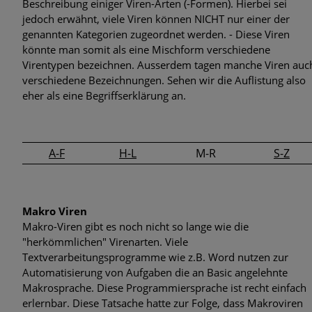
Beschreibung einiger Viren-Arten (-Formen). Hierbei sei
Phishing-Mails im Namen der Personalabteilung
jedoch erwähnt, viele Viren können NICHT nur einer der
genannten Kategorien zugeordnet werden. - Diese Viren
Corona-Warn-Apps im Fokus
könnte man somit als eine Mischform verschiedene
Virentypen bezeichnen. Ausserdem tagen manche Viren auc
Zielgerichtete Attacken: Zero-Day-Exploits im Betriebssystem
verschiedene Bezeichnungen. Sehen wir die Auflistung also
von Windows und im Internet Explorer
eher als eine Begriffserklärung an.
Neue Studie zeigt: Gefährlicher Leichtsinn im Umgang mit
Bürodruckern
A-F
H-L
M-R
S-Z
Malware Trends 2020: Ransomware, Datendiebstahl an
Universitäten und Banking Trojaner sind im Umlauf
Makro Viren
Makro-Viren gibt es noch nicht so lange wie die
"herkömmlichen" Virenarten. Viele
Textverarbeitungsprogramme wie z.B. Word nutzen zur
Automatisierung von Aufgaben die an Basic angelehnte
Makrosprache. Diese Programmiersprache ist recht einfach
erlernbar. Diese Tatsache hatte zur Folge, dass Makroviren