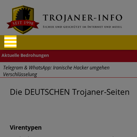
Telegram & WhatsApp: Iranische Hacker umgehen
Verschlüsselung
"Cyberwehr" gestartet
Die DEUTSCHEN Trojaner-Seiten
Cyberangriffe – Finanz- und Reisebranche betroffen
Aufgepasst: Firefox und Tor Browser Schadcode-Add-ons
Virentypen
Massive Sicherheitslücken durch Mitarbeiter im Home Office