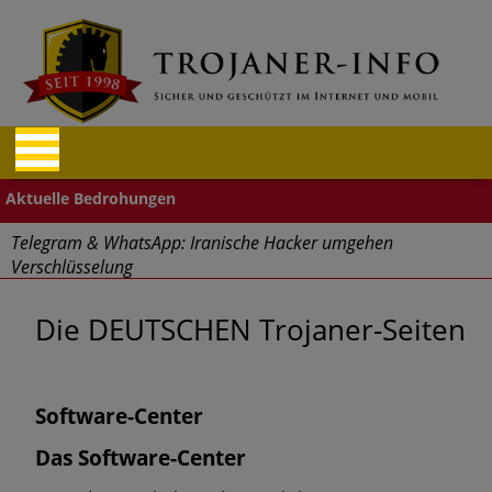
Telegram & WhatsApp: Iranische Hacker umgehen
Verschlüsselung
"Cyberwehr" gestartet
Die DEUTSCHEN Trojaner-Seiten
Cyberangriffe – Finanz- und Reisebranche betroffen
Aufgepasst: Firefox und Tor Browser Schadcode-Add-ons
Software-Center
Das Software-Center
Massive Sicherheitslücken durch Mitarbeiter im Home Office