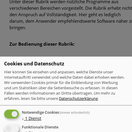
Unter dieser Rubrik werden nützliche Programme aus
Phishing-Mails im Namen der Personalabteilung
verschiedenen Bereichen vorgestellt. Die Rubrik erhebt nicht
den Anspruch auf Vollständigkeit. Hier geht es lediglich
Corona-Warn-Apps im Fokus
darum, dem Anwender empfehlendswerte Software näher z
bringen.
Zielgerichtete Attacken: Zero-Day-Exploits im Betriebssystem
von Windows und im Internet Explorer
Zur Bedienung dieser Rubrik:
Neue Studie zeigt: Gefährlicher Leichtsinn im Umgang mit
Bürodruckern
Auf der linken Seite wird die Navigation angezeigt, die in
Cookies und Datenschutz
verschiedene Rubriken unterteilt wurde. Es führt jeweils ein
Malware Trends 2020: Ransomware, Datendiebstahl an
Hier können Sie einsehen und anpassen, welche Dienste unser
einfacher Textlink zu der betreffenden Rubrik.
Universitäten und Banking Trojaner sind im Umlauf
Internetauftritt verwendet und welche Daten dabei erhoben werden.
Wir verwenden Cookies primär für die Einblendung von Werbung
und um Statistiken über die Seitenbesuche zu erfassen. In diesen
Wichtiger Hinweis !
Fällen werden Informationen an Dritte übertragen.
Um mehr zu
Für bei der Anwendung der vogestellten Programme wird
erfahren, lesen Sie bitte unsere
Datenschutzerklärung
.
keinerlei Haftung im Bezug auf Funktionsfähigkeit
unterschiedlicher Windowssysteme, sowie entstandene
Notwendige Cookies
(immer erforderlich)
Schäden (z.B. Datenverlust, Zerstörung von Systemdateien
↓
1
Dienst
etc.) übernommen. Der Anwender nutzt diese Programme
Funktionale Dienste
somit auf eigene Gefahr !