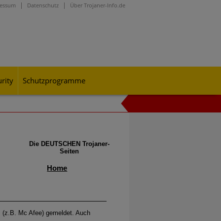
ressum
Datenschutz
Über Trojaner-Info.de
rity
Schutzprogramme
onen durch, mit denen sie die
Die DEUTSCHEN Trojaner-
Seiten
Home
(z.B. Mc Afee) gemeldet. Auch