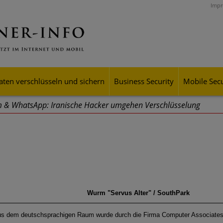
Imp
aten verschlüsseln und sichern
Business Security
Mobile Secu
 & WhatsApp: Iranische Hacker umgehen Verschlüsselung
r aus dem Iran führen Forschern zufolge seit Jahren Cyberoperati
sselung populärer Messenger-Dienste überlisten.
hr" gestartet
en Hilfshotline für Unternehmen
Wurm "Servus Alter" / SouthPark
riffe – Finanz- und Reisebranche betroffen
 Blogeintrag hat NETSCOUT die jüngsten Angriffe kommentiert
s dem deutschsprachigen Raum wurde durch die Firma Computer Associates 