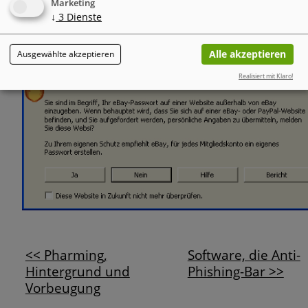
Marketing
unübersehbare Warnung. Mit einem Klick auf "Ja" kannst Du
↓
3
Dienste
dein Kennwort dennoch übermitteln lassen - aber zumindes
bist Du gewarnt worden.
Alle akzeptieren
Ausgewählte akzeptieren
Realisiert mit Klaro!
<< Pharming,
Software, die Anti-
Hintergrund und
Phishing-Bar >>
Vorbeugung