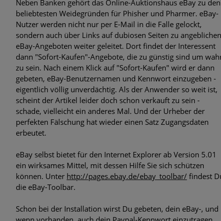
Neben Banken gehört das Online-Auktionshaus eBay zu den
Phishing-Mails im Namen der Personalabteilung
beliebtesten Weidegründen für Phisher und Pharmer. eBay-
Nutzer werden nicht nur per E-Mail in die Falle gelockt,
Corona-Warn-Apps im Fokus
sondern auch über Links auf dubiosen Seiten zu angebliche
eBay-Angeboten weiter geleitet. Dort findet der Interessent
Zielgerichtete Attacken: Zero-Day-Exploits im Betriebssystem
dann "Sofort-Kaufen"-Angebote, die zu günstig sind um wah
von Windows und im Internet Explorer
zu sein. Nach einem Klick auf "Sofort-Kaufen" wird er dann
gebeten, eBay-Benutzernamen und Kennwort einzugeben -
Neue Studie zeigt: Gefährlicher Leichtsinn im Umgang mit
eigentlich völlig unverdächtig. Als der Anwender so weit ist,
Bürodruckern
scheint der Artikel leider doch schon verkauft zu sein -
schade, vielleicht ein anderes Mal. Und der Urheber der
Malware Trends 2020: Ransomware, Datendiebstahl an
perfekten Fälschung hat wieder einen Satz Zugangsdaten
Universitäten und Banking Trojaner sind im Umlauf
erbeutet.
eBay selbst bietet für den Internet Explorer ab Version 5.01
ein wirksames Mittel, mit dessen Hilfe Sie sich schützen
können. Unter
http://pages.ebay.de/ebay_toolbar/
findest D
die eBay-Toolbar.
Schon bei der Installation wirst Du gebeten, dein eBay-, und
wenn vorhanden, auch dein Paypal-Kennwort einzutragen.