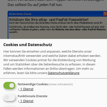
Das solltest Du auf jeden Fall tun.
Cookies und Datenschutz
Hier können Sie einsehen und anpassen, welche Dienste unser
Internetauftritt verwendet und welche Daten dabei erhoben werden.
Wir verwenden Cookies primär für die Einblendung von Werbung
und um Statistiken über die Seitenbesuche zu erfassen. In diesen
Fällen werden Informationen an Dritte übertragen.
Um mehr zu
erfahren, lesen Sie bitte unsere
Datenschutzerklärung
.
Notwendige Cookies
(immer erforderlich)
↓
1
Dienst
Wenn Du nun auf irgendeiner Seite aufgefordert wirst, dein
Funktionale Dienste
eBay- oder Paypal-Kennwort einzugeben, und diese Seite
↓
1
Dienst
nicht zu eBay gehört, merkt die Toolbar das und zeigt eine