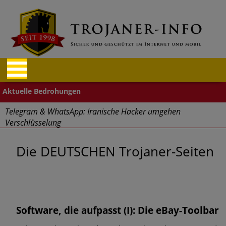
Telegram & WhatsApp: Iranische Hacker umgehen
Verschlüsselung
"Cyberwehr" gestartet
Die DEUTSCHEN Trojaner-Seiten
Cyberangriffe – Finanz- und Reisebranche betroffen
Aufgepasst: Firefox und Tor Browser Schadcode-Add-ons
Software, die aufpasst (I): Die eBay-Toolbar
Massive Sicherheitslücken durch Mitarbeiter im Home Office