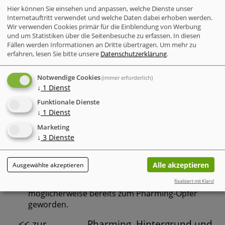
deinen Browser und sieh nach, ob auf deren Seite
Hier können Sie einsehen und anpassen, welche Dienste unser
auf das Update hingewiesen oder ein Download
Internetauftritt verwendet und welche Daten dabei erhoben werden.
Wir verwenden Cookies primär für die Einblendung von Werbung
empfohlen wird.
und um Statistiken über die Seitenbesuche zu erfassen. In diesen
Davon abgesehen, dass Du die Website deiner Bank
Fällen werden Informationen an Dritte übertragen.
Um mehr zu
nie über einen per E-Mail erhaltenen Link besuchen
erfahren, lesen Sie bitte unsere
Datenschutzerklärung
.
solltest, sieh dir den Link einmal genauer an, auch
wenn er anscheinend tatsächlich zu deiner Bank
Notwendige Cookies
(immer erforderlich)
führt. Oft ist der Link nur irreführend aufgebaut.
↓
1
Dienst
http://sparkasse-frankfurt.de@241.128.219.013 führ
Funktionale Dienste
nicht etwa zur Sparkasse, sondern zu einer Seite, di
↓
1
Dienst
sich hinter der ominösen IP-Adresse nach dem "@"
verbirgt.
Marketing
↓
3
Dienste
Achte auf das geschlossene Vorhängeschloss in der
Statuszeile deines Browsers, wenn Du das nächste
Mal deine Online-Banking-Website besuchst.
Alle akzeptieren
Ausgewählte akzeptieren
Dadurch signalisiert der Browser eine verschlüsselt
Verbindung. Fehlt dieses Symbol, bist Du
Realisiert mit Klaro!
möglicherweise bereits zum Pharming-Opfer
geworden.
<< zur
Pharming, Hintergrund und