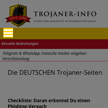
Telegram & WhatsApp: Iranische Hacker umgehen
Verschlüsselung
"Cyberwehr" gestartet
Die DEUTSCHEN Trojaner-Seiten
Cyberangriffe – Finanz- und Reisebranche betroffen
Aufgepasst: Firefox und Tor Browser Schadcode-Add-ons
Checkliste: Daran erkennst Du einen
Massive Sicherheitslücken durch Mitarbeiter im Home Office
Phishing-Versuch