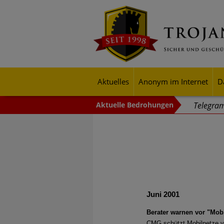
Aktuelles
Anonym im Internet
D
Telegram
Angreife
Verschlü
"Cyberwe
24-Stund
Juni 2001
Cyberang
Berater warnen vor "Mobil
In einem
CMG schützt Mobilnetze vo