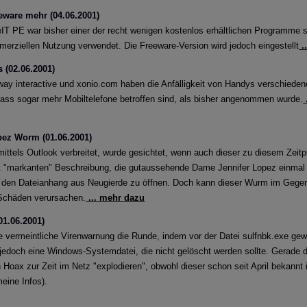
eware mehr (04.06.2001)
IT PE war bisher einer der recht wenigen kostenlos erhältlichen Programme s
merziellen Nutzung verwendet. Die Freeware-Version wird jedoch eingestellt
.
 (02.06.2001)
2way interactive und xonio.com haben die Anfälligkeit von Handys verschiede
 dass sogar mehr Mobiltelefone betroffen sind, als bisher angenommen wurde.
pez Worm (01.06.2001)
ittels Outlook verbreitet, wurde gesichtet, wenn auch dieser zu diesem Zeitp
ht "markanten" Beschreibung, die gutaussehende Dame Jennifer Lopez einmal n
 den Dateianhang aus Neugierde zu öffnen. Doch kann dieser Wurm im Gegen
 Schäden verursachen.
... mehr dazu
01.06.2001)
ne vermeintliche Virenwarnung die Runde, indem vor der Datei sulfnbk.exe gewar
 jedoch eine Windows-Systemdatei, die nicht gelöscht werden sollte. Gerade d
n Hoax zur Zeit im Netz "explodieren", obwohl dieser schon seit April bekannt 
eine Infos).