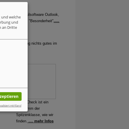
icht über die Mailsoftware Outlook,
t und welche
u einer kleinen "Besonderheit"
.....
erbung und
 an Dritte
 Banking Trojaner sind im Umlauf
nternehmen und Organisationen
rt der Dateianhang nichts gutes im
uf einem
ersion
kzeptieren
TrojanCheck ist ein
ealisiert mit Klaro!
Programm der
Spitzenklasse, wie wir
finden.
.... mehr Infos