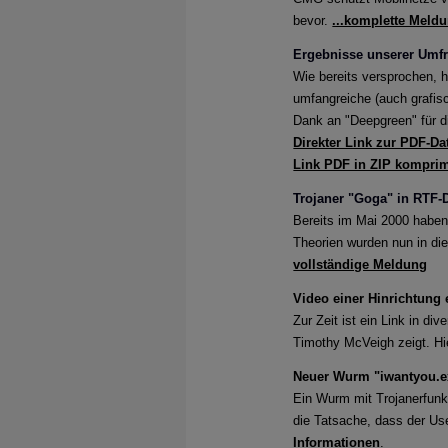
bevor.
...komplette Meld
Aufgepas
Ergebnisse unserer Umfr
Es gibt w
Wie bereits versprochen, 
umfangreiche (auch grafisc
Massive 
Dank an "Deepgreen" für d
Umfrage 
Direkter Link zur PDF-Da
Cybersic
Link PDF in ZIP komprim
Trojaner "Goga" in RTF-D
Phishing
Bereits im Mai 2000 haben
Theorien wurden nun in di
Cyberkri
vollständige Meldung
Corona-
Video einer Hinrichtung 
Zur Zeit ist ein Link in d
Experten
Timothy McVeigh zeigt. Hie
App im V
Neuer Wurm "iwantyou.ex
Zielgeri
Ein Wurm mit Trojanerfunk
die Tatsache, dass der U
APT-Akte
Informationen
.