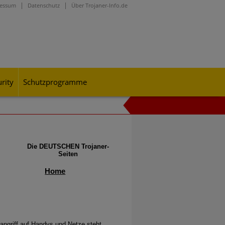
ressum
Datenschutz
Über Trojaner-Info.de
rity
Schutzprogramme
onen durch, mit denen sie die
Die DEUTSCHEN Trojaner-
Seiten
Home
angriff auf Handys und Netze steht