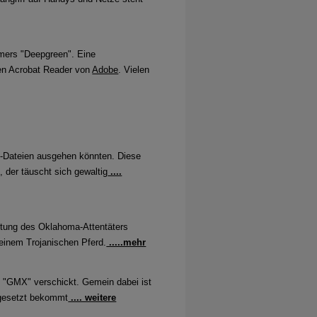
. Keine Lücke gilt als kritisch.
hmers "Deepgreen". Eine
 den Acrobat Reader von
Adobe
. Vielen
igt einen Anstieg von 20 Prozent der
id-19
F-Dateien ausgehen könnten. Diese
 der täuscht sich gewaltig
....
ichtung des Oklahoma-Attentäters
atenschutzniveau. Doch wie steht die
 einem Trojanischen Pferd.
.....mehr
s und im Internet Explorer
s "GMX" verschickt. Gemein dabei ist
rgesetzt bekommt
.... weitere