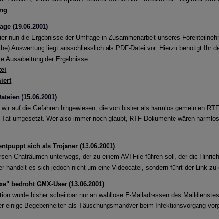
ung
st: Firefox und Tor Browser Schadcode-Add-ons
age (19.06.2001)
ichtige Sicherheitsupdates für Firefox, Firefox ESR und Tor Browser
hier nun die Ergebnisse der Umfrage in Zusammenarbeit unseres Forenteilne
he) Auswertung liegt ausschliesslich als PDF-Datei vor. Hierzu benötigt Ihr
Sicherheitslücken durch Mitarbeiter im Home Office
ie Ausarbeitung der Ergebnisse.
unter Entscheidungsträgern im Bereich IT- und Cybersicherheit ze
tei
herheitsverletzungen in Folge von Home Office bedingt durch Cov
iert
ateien (15.06.2001)
-Mails im Namen der Personalabteilung
 wir auf die Gefahren hingewiesen, die von bisher als harmlos gemeinten RT
e Tat umgesetzt. Wer also immer noch glaubt, RTF-Dokumente wären harmlos,
minelle haben Arbeitnehmer und Jobsuchende im Visier
Warn-Apps im Fokus
entpuppt sich als Trojaner (13.06.2001)
iversen Chaträumen unterwegs, der zu einem AVI-File führen soll, der die Hinr
 bescheinigen der Corona-Warn-App ein hohes Sicherheits- und D
r handelt es sich jedoch nicht um eine Videodatei, sondern führt der Link zu
ergleich zu anderen Ländern da?
e" bedroht GMX-User (13.06.2001)
chtete Attacken: Zero-Day-Exploits im Betriebssystem von Window
tion wurde bisher scheinbar nur an wahllose E-Mailadressen des Maildienste
ser einige Begebenheiten als Täuschungsmanöver beim Infektionsvorgang vo
ur DarkHotel könnte hinter den Exploits stehen