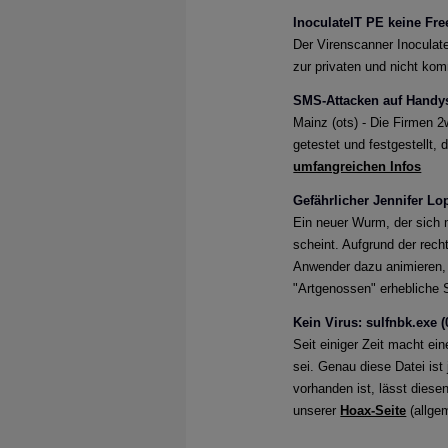
InoculateIT PE keine Fre
Der Virenscanner Inoculate
zur privaten und nicht kom
SMS-Attacken auf Handys
Mainz (ots) - Die Firmen 
getestet und festgestellt,
umfangreichen Infos
Gefährlicher Jennifer Lo
Ein neuer Wurm, der sich m
scheint. Aufgrund der rec
Anwender dazu animieren,
"Artgenossen" erhebliche
Kein Virus: sulfnbk.exe (
Seit einiger Zeit macht ei
sei. Genau diese Datei ist
vorhanden ist, lässt diese
unserer
Hoax-Seite
(allgem