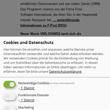
erhältlichen Virenscannern seit nun vielen Jahren (1989).
Das Programm stammt von der Firma Frisk
Software International, die ihren Sitz in der Hauptstadt
Islands Reykjavik hat.
... weiterführende
Informationen zu F-Prot (DOS)
Neuer Wurm VBS.SSIWG2 tarnt sich als
Virenwarnung (15.08.2001)
Cookies und Datenschutz
Ein Wurm, der sich dem altbekannten "VBS.SST
Hier können Sie einsehen und anpassen, welche Dienste unser
(Kournikova Wurm)" ähnelt, wurde vereinzelt auch schon
Internetauftritt verwendet und welche Daten dabei erhoben werden.
in Deutschland gesichtet. Dabei gibt sich eine infizierte
Wir verwenden Cookies primär für die Einblendung von Werbung
E-Mail als Virenwarnung aus und trägt folgende
und um Statistiken über die Seitenbesuche zu erfassen. In diesen
Merkmale
....mehr
Fällen werden Informationen an Dritte übertragen.
Um mehr zu
erfahren, lesen Sie bitte unsere
Datenschutzerklärung
.
Warnung vor "Radarwarnung Report" (07.08.2001)
Am Montag dem 06.08.2001 wurden zahlreiche Spam-
Notwendige Cookies
(immer erforderlich)
Mails im HTML-Format unter dem Betreff:
↓
1
Dienst
"Radarwarnung Report - Geld sparen" verschickt. Darin
Funktionale Dienste
enthalten ist ein Download-Link zu einer "Radarwar.exe",
↓
1
Dienst
die ein 0190-Dialer (3,63 DM) ist.
.... mehr darüber
Marketing
Vergleichstest Groupware auf av-test.de (03.08.2001)