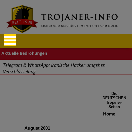
Telegram & WhatsApp: Iranische Hacker umgehen
Verschlüsselung
"Cyberwehr" gestartet
Die
Cyberangriffe – Finanz- und Reisebranche betroffen
DEUTSCHEN
Trojaner-
Seiten
Aufgepasst: Firefox und Tor Browser Schadcode-Add-ons
Home
Massive Sicherheitslücken durch Mitarbeiter im Home Office
August 2001