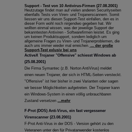
Phishing-Mails im Namen der Personalabteilung
Support - Test von 10 Antivirus-Firmen (27.08.2001)
Heutzutage findet man auf vielen anderen Securityseiten
ebenfalls Tests von Viren- und Trojanerscannern. Somit
Corona-Warn-Apps im Fokus
liessen wir uns diesen Support-Test einfallen, den es in
dieser Form wohl noch nirgendwo gegeben hat. Wir
wollten einmal wissen, was der jeweilige Support der
Zielgerichtete Attacken: Zero-Day-Exploits im Betriebssystem
bekanntesten Antiviren - Softwarefirmen leistet. Es ging
von Windows und im Internet Explorer
um keinen Produktsupport, sondern lediglich um
allgemeine Fragen zu Viren- und Trojanerproblemen, die
auch uns immer wieder mal erreichen.
... der große
Neue Studie zeigt: Gefährlicher Leichtsinn im Umgang mit
Support-Test exlusiv bei uns
Bürodruckern
ActiveX Trojaner "Offensive" schiesst Windows ab
(25.08.2001)
Malware Trends 2020: Ransomware, Datendiebstahl an
Die Firma Symantec (z.B. Norton AntiVirus) meldet
Universitäten und Banking Trojaner sind im Umlauf
einen neuen Trojaner, der sich in HTML-Seiten versteckt.
"Offensive" ist hier bisher in zwei Varianten oder sagen
wir besser Möglichkeiten aufgetreten. Der Trojaner kann
ein Windows-System in einen völlig unbrauchbaren
Zustand versetzen
...mehr
F-Prot (DOS) Anti-Virus, ein fast vergessener
Virenscanner (23.08.2001)
F-Prot Anti-Virus in der DOS - Version gehört zu den
Veteranen unter den für Privatanwender kostenlos