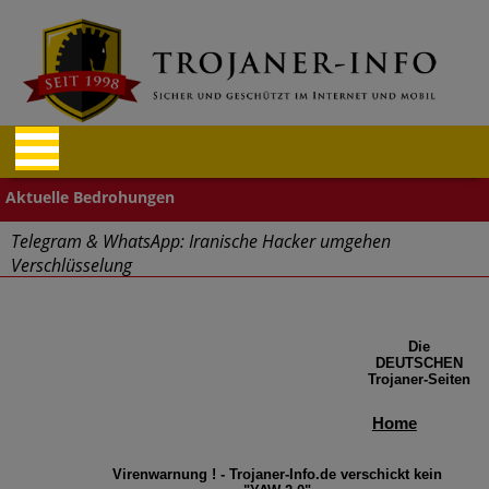
Telegram & WhatsApp: Iranische Hacker umgehen
Verschlüsselung
"Cyberwehr" gestartet
Die
Cyberangriffe – Finanz- und Reisebranche betroffen
DEUTSCHEN
Trojaner-Seiten
Aufgepasst: Firefox und Tor Browser Schadcode-Add-ons
Home
Massive Sicherheitslücken durch Mitarbeiter im Home Office
Virenwarnung ! - Trojaner-Info.de verschickt kein