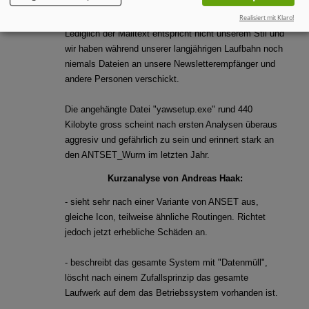
16.02.2002 darin enthalten sind.
Realisiert mit Klaro!
Lediglich der Mailtext entspricht nicht unserem Stil und
wir haben während unserer langjährigen Laufbahn noch
niemals Dateien an unsere Newsletterempfänger und
andere Personen verschickt.
Die angehängte Datei "yawsetup.exe" rund 440
Kilobyte gross scheint nach ersten Analysen überaus
aggresiv und gefährlich zu sein und erinnert stark an
den ANTSET_Wurm im letzten Jahr.
Kurzanalyse von Andreas Haak:
- sieht sehr nach einer Variante von ANSET aus,
gleiche Icon, teilweise ähnliche Routingen. Richtet
jedoch jetzt erhebliche Schäden an.
- beschreibt das gesamte System mit "Datenmüll",
löscht nach einem Zufallsprinzip das gesamte
Laufwerk auf dem das Betriebssystem vorhanden ist.