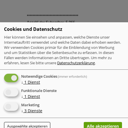
************************************
Anzahl der Subscriber: 5.966
Cookies und Datenschutz
Durchschnittliche Besuchzahl/Tag: 4.488
Diese Mail ist kein Spam ! Diesen Newsletter hast du
Hier können Sie einsehen und anpassen, welche Dienste unser
erhalten, da du in unserer
Internetauftritt verwendet und welche Daten dabei erhoben werden.
Wir verwenden Cookies primär für die Einblendung von Werbung
Verteilerliste aufgenommen wurdest. Solltest du
und um Statistiken über die Seitenbesuche zu erfassen. In diesen
unseren Newsletter nicht selber
Fällen werden Informationen an Dritte übertragen.
Um mehr zu
abonniert haben, sondern eine andere Person ohne
erfahren, lesen Sie bitte unsere
Datenschutzerklärung
.
dein Wissen, kannst du
diesen auf unseren Seiten wieder abbestellen. Oder
Notwendige Cookies
(immer erforderlich)
sende uns einfach eine
↓
1
Dienst
entsprechende E-Mail.
Funktionale Dienste
************************************
↓
1
Dienst
Es ist durchaus möglich, dass diese Mails durch eine
Marketing
↓
3
Dienste
Person verschickt worden sind, die unseren Newsletter
selber abonniert hat. Die Mailsignatur lässt daraus
schliessen, da unsere aktuellen Statistikzahlen vom
Alle akzeptieren
Ausgewählte akzeptieren