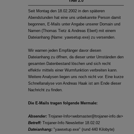
"YAW 2.0"
Phishing-Mails im Namen der Personalabteilung
Seit Montag den 18.02.2002 in den späteren
Corona-Warn-Apps im Fokus
Abendstunden hat eine uns unbekannte Person damit
begonnen, E-Mails unter Angabe unserer Domain und
Zielgerichtete Attacken: Zero-Day-Exploits im Betriebssystem
Namen (Thomas Tietz & Andreas Ebert) mit einem
von Windows und im Internet Explorer
Dateianhang (Name: yawsetup.exe) zu versenden.
Neue Studie zeigt: Gefährlicher Leichtsinn im Umgang mit
Wir warnen jeden Empfänger davor diesen
Bürodruckern
Dateianhang zu öffnen, da dieser unter Umständen den
gesamten Datenbestand löschen und sich recht
Malware Trends 2020: Ransomware, Datendiebstahl an
effektiv mittels einer Wurmfunktion verbreiten kann.
Universitäten und Banking Trojaner sind im Umlauf
Weitere Analysen liegen uns noch nicht vor. Eine kurze
Schnellanalyse von Andreas Haak ist am Ende dieser
Nachricht zu finden.
Die E-Mails tragen folgende Mermale:
Absender:
Trojaner-Info<webmaster@trojaner-info.de>
Betreff:
Trojaner-Info Newsletter 18.02.02
Dateianhang:
"yawsetup.exe" (rund 440 Kilobyte)