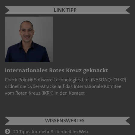
LINK TIPP
“
Internationales Rotes Kreuz geknackt
C
Check Point® Software Technologies Ltd. (NASDAQ: CHKP)
Mo
st
ordnet die Cyber-Attacke auf das Internationale Komitee
De
vom Roten Kreuz (IKRK) in den Kontext
en
au
WISSENSWERTES
20 Tipps für mehr Sicherheit im Web