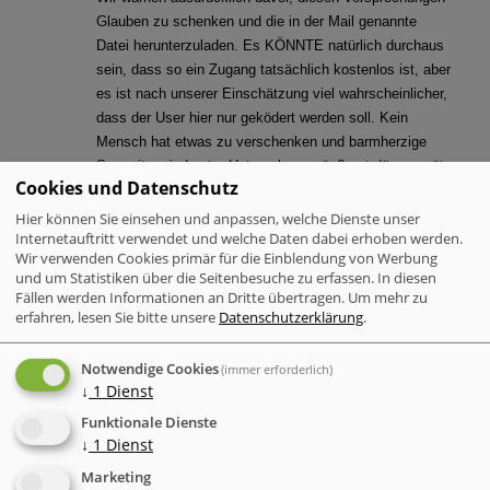
Glauben zu schenken und die in der Mail genannte
Datei herunterzuladen. Es KÖNNTE natürlich durchaus
sein, dass so ein Zugang tatsächlich kostenlos ist, aber
es ist nach unserer Einschätzung viel wahrscheinlicher,
dass der User hier nur geködert werden soll. Kein
Mensch hat etwas zu verschenken und barmherzige
Samariter sind unter Unternehmern äußerst dünn gesät.
Cookies und Datenschutz
2. Meldung:
Hier können Sie einsehen und anpassen, welche Dienste unser
Internetauftritt verwendet und welche Daten dabei erhoben werden.
"!!!Vorsicht!!!
Wir verwenden Cookies primär für die Einblendung von Werbung
und um Statistiken über die Seitenbesuche zu erfassen. In diesen
Seit einigen Wochen gehen fast täglich eMails mit
Fällen werden Informationen an Dritte übertragen.
Um mehr zu
neuen Würmern ein. Anders als der BadTrans oder
erfahren, lesen Sie bitte unsere
Datenschutzerklärung
.
Melissa Wurm, welche noch vor wenigen Monaten
Millionen deutscher Computer lahm legten, ist der neue
Notwendige Cookies
(immer erforderlich)
Klez Worm noch um einiges ausgefeilter!
↓
1
Dienst
..."
Funktionale Dienste
↓
1
Dienst
Es folgt die Empfehlung, sich mittels eines kostenlosen
Tools eine Schutzssoftware herunter zu laden, die ein
Marketing