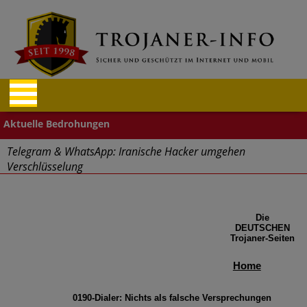
Telegram & WhatsApp: Iranische Hacker umgehen
Verschlüsselung
"Cyberwehr" gestartet
Die
Cyberangriffe – Finanz- und Reisebranche betroffen
DEUTSCHEN
Trojaner-Seiten
Aufgepasst: Firefox und Tor Browser Schadcode-Add-ons
Home
Massive Sicherheitslücken durch Mitarbeiter im Home Office
0190-Dialer: Nichts als falsche Versprechungen