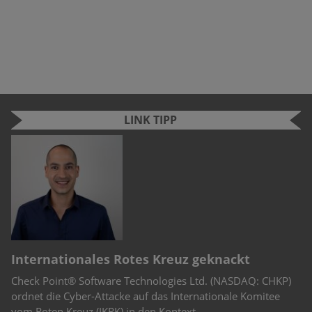
LINK TIPP
“
Internationales Rotes Kreuz geknackt
C
Check Point® Software Technologies Ltd. (NASDAQ: CHKP)
Mo
st
ordnet die Cyber-Attacke auf das Internationale Komitee
De
vom Roten Kreuz (IKRK) in den Kontext
en