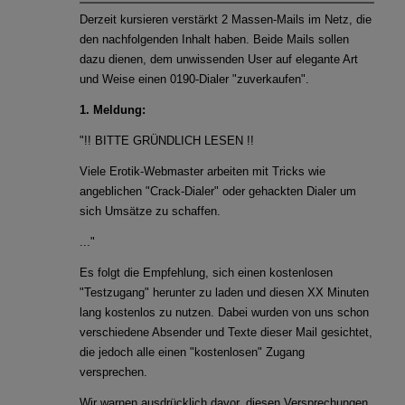
Phishing-Mails im Namen der Personalabteilung
Derzeit kursieren verstärkt 2 Massen-Mails im Netz, die
den nachfolgenden Inhalt haben. Beide Mails sollen
Corona-Warn-Apps im Fokus
dazu dienen, dem unwissenden User auf elegante Art
und Weise einen 0190-Dialer "zuverkaufen".
Zielgerichtete Attacken: Zero-Day-Exploits im Betriebssystem
von Windows und im Internet Explorer
1. Meldung:
"!! BITTE GRÜNDLICH LESEN !!
Neue Studie zeigt: Gefährlicher Leichtsinn im Umgang mit
Bürodruckern
Viele Erotik-Webmaster arbeiten mit Tricks wie
angeblichen "Crack-Dialer" oder gehackten Dialer um
Malware Trends 2020: Ransomware, Datendiebstahl an
sich Umsätze zu schaffen.
Universitäten und Banking Trojaner sind im Umlauf
..."
Es folgt die Empfehlung, sich einen kostenlosen
"Testzugang" herunter zu laden und diesen XX Minuten
lang kostenlos zu nutzen. Dabei wurden von uns schon
verschiedene Absender und Texte dieser Mail gesichtet,
die jedoch alle einen "kostenlosen" Zugang
versprechen.
Wir warnen ausdrücklich davor, diesen Versprechungen