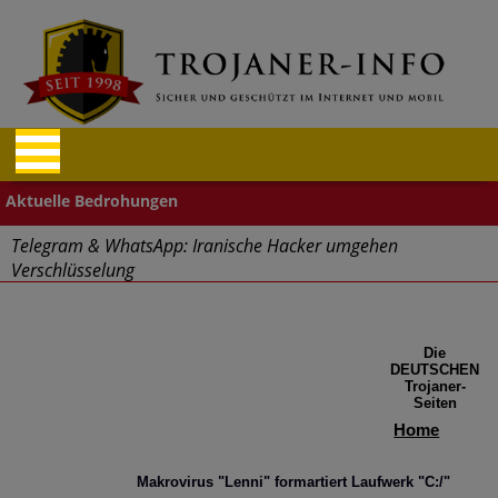
Telegram & WhatsApp: Iranische Hacker umgehen
Verschlüsselung
"Cyberwehr" gestartet
Die
Cyberangriffe – Finanz- und Reisebranche betroffen
DEUTSCHEN
Trojaner-
Seiten
Aufgepasst: Firefox und Tor Browser Schadcode-Add-ons
Home
Massive Sicherheitslücken durch Mitarbeiter im Home Office
Makrovirus "Lenni" formartiert Laufwerk "C:/"