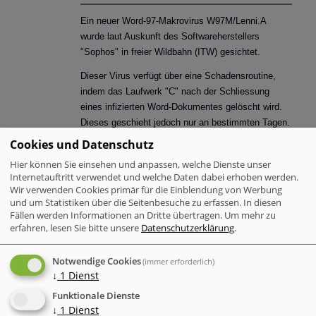
Phishing-Mails im Namen der Personalabteilung
Ein neuer Word-97-Makrovirus W97M/Lenni.A
wurde laut Auskunft des Softwareherstellers
Corona-Warn-Apps im Fokus
"Sophos" in freier Wildbahn (ITW) gesichtet.
Zielgerichtete Attacken: Zero-Day-Exploits im Betriebssystem
Dieser Virus verfügt über eine Schadensroutine,
von Windows und im Internet Explorer
indem das Laufwerk "C" nach der Schliessung
eines infizierten Word-Dokumentes gelöscht wird.
Neue Studie zeigt: Gefährlicher Leichtsinn im Umgang mit
Dieses geschieht jedoch nur an bestimmten Tagen.
Bürodruckern
Cookies und Datenschutz
"Freundlicher Weise" informiert der Virus am
01./02./10. und 20. Januar, am 01. April, 04. August
Hier können Sie einsehen und anpassen, welche Dienste unser
Malware Trends 2020: Ransomware, Datendiebstahl an
Internetauftritt verwendet und welche Daten dabei erhoben werden.
und am 31. Oktober den Anwender über die
Universitäten und Banking Trojaner sind im Umlauf
Wir verwenden Cookies primär für die Einblendung von Werbung
Infektion. Diese Meldung schaut wie in diesem Bild
und um Statistiken über die Seitenbesuche zu erfassen. In diesen
aus:
Fällen werden Informationen an Dritte übertragen.
Um mehr zu
erfahren, lesen Sie bitte unsere
Datenschutzerklärung
.
Notwendige Cookies
(immer erforderlich)
↓
1
Dienst
Funktionale Dienste
↓
1
Dienst
Sicherlich werden in nur wenigen Tagen auch die