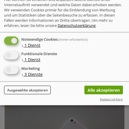
Internetauftritt verwendet und welche Daten dabei erhoben werden.
Wir verwenden Cookies primär für die Einblendung von Werbung
und um Statistiken über die Seitenbesuche zu erfassen. In diesen
Fällen werden Informationen an Dritte übertragen.
Um mehr zu
erfahren, lesen Sie bitte unsere
Datenschutzerklärung
.
Deutsche unterschätzen die Gefahr von
Cyberangriffen zunehmend.
Trotz der steigenden Zahl
Notwendige Cookies
(immer erforderlich)
von Cyberattacken weltweit und in Deutschland fühlen sich
↓
1
Dienst
die Menschen immer weniger bedroht. Dieses wachsende
Funktionale Dienste
Sicherheitsgefühl steht in krassem Gegensatz zur
↓
1
Dienst
tatsächlichen Bedrohungslage.
Marketing
↓
3
Dienste
Verschlüsselung & Datensicherheit
Alle akzeptieren
Ausgewählte akzeptieren
DMA eine bedeutende Zäsur für Apple und das iOS-
Ökosystem
Realisiert mit Klaro!