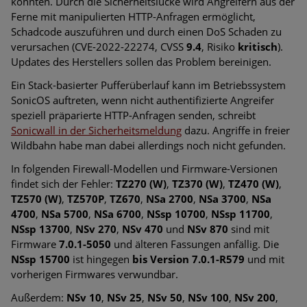
könnten. Durch die Sicherheitslücke wird Angreifern aus der
Ferne mit manipulierten HTTP-Anfragen ermöglicht,
Schadcode auszuführen und durch einen DoS Schaden zu
verursachen (CVE-2022-22274, CVSS
9.4
, Risiko
kritisch
).
Updates des Herstellers sollen das Problem bereinigen.
Ein Stack-basierter Pufferüberlauf kann im Betriebssystem
SonicOS auftreten, wenn nicht authentifizierte Angreifer
speziell präparierte HTTP-Anfragen senden, schreibt
Sonicwall in der Sicherheitsmeldung
dazu. Angriffe in freier
Wildbahn habe man dabei allerdings noch nicht gefunden.
In folgenden Firewall-Modellen und Firmware-Versionen
findet sich der Fehler:
TZ270 (W)
,
TZ370 (W)
,
TZ470 (W)
,
TZ570 (W)
,
TZ570P
,
TZ670
,
NSa 2700
,
NSa 3700
,
NSa
4700
,
NSa 5700
,
NSa 6700
,
NSsp 10700
,
NSsp 11700
,
NSsp 13700
,
NSv 270
,
NSv 470
und
NSv 870
sind mit
Firmware
7.0.1-5050
und älteren Fassungen anfällig. Die
NSsp 15700
ist hingegen
bis Version 7.0.1-R579
und mit
vorherigen Firmwares verwundbar.
Außerdem:
NSv 10
,
NSv 25
,
NSv 50
,
NSv 100
,
NSv 200
,