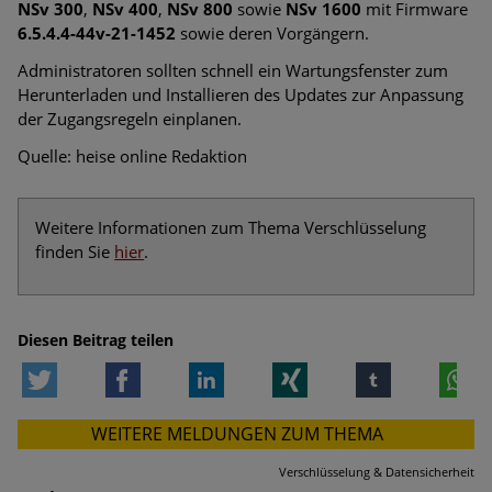
NSv 300
,
NSv 400
,
NSv 800
sowie
NSv 1600
mit Firmware
6.5.4.4-44v-21-1452
sowie deren Vorgängern.
Administratoren sollten schnell ein Wartungsfenster zum
Herunterladen und Installieren des Updates zur Anpassung
der Zugangsregeln einplanen.
Quelle: heise online Redaktion
Weitere Informationen zum Thema Verschlüsselung
finden Sie
hier
.
Diesen Beitrag teilen
Twitter
Facebook
LinkedIn
Xing
tumblr
W
WEITERE MELDUNGEN ZUM THEMA
Verschlüsselung & Datensicherheit