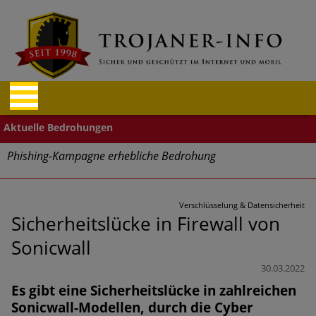
Phishing-Kampagne erhebliche Bedrohung
Trends bei Cyber Crimes 2024: Experten rechnen mit neue
Welle an Social-Engineering-Betrugsmaschen und
Verschlüsselung & Datensicherheit
Identitätsdiebstahl
Sicherheitslücke in Firewall von
Sonicwall
Exponentiell wachsende Risiken, eine immer
unübersichtlichere Cyber-Bedrohungslage – was CISOs jetzt
30.03.2022
für mehr Cyber-Resilienz tun können
Es gibt eine Sicherheitslücke in zahlreichen
Sonicwall-Modellen, durch die Cyber
Digitale Assets aller Arten im Fokus der aktuellen Cyber-