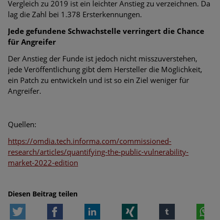
Vergleich zu 2019 ist ein leichter Anstieg zu verzeichnen. Da
lag die Zahl bei 1.378 Ersterkennungen.
Jede gefundene Schwachstelle verringert die Chance
für Angreifer
Der Anstieg der Funde ist jedoch nicht misszuverstehen,
jede Veröffentlichung gibt dem Hersteller die Möglichkeit,
ein Patch zu entwickeln und ist so ein Ziel weniger für
Angreifer.
Quellen:
https://omdia.tech.informa.com/commissioned-
research/articles/quantifying-the-public-vulnerability-
market-2022-edition
Diesen Beitrag teilen
Twitter
Facebook
LinkedIn
Xing
tumblr
W