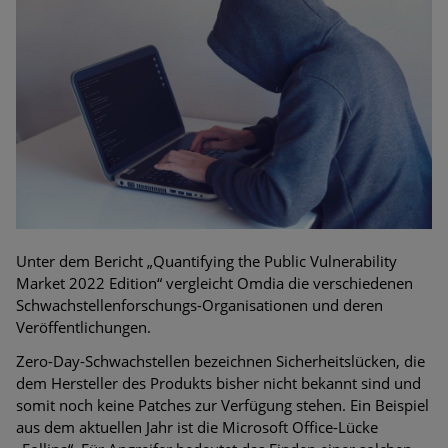
Bedrohungen
Ungebremster Aufstieg: Mega-Ransomware. Deutsche
Unternehmen dürfen Bedrohungspotential nicht
unterschätzen
Weiterentwicklung der HTTP-basierten Cyberangriffe lässt
Experten vor Tsunami bei Web-DDoS-Angriffen warnen
Phishing-Trend: Führungskräfte im Visier. Was hilft gegen
Harpoon Whaling?
Unter dem Bericht „Quantifying the Public Vulnerability
Aktuelle Phishing-Kampagnen mit großen Markennamen –
Market 2022 Edition“ vergleicht Omdia die verschiedenen
Amazon hat nun reagiert
Schwachstellenforschungs-Organisationen und deren
Veröffentlichungen.
Fake-Unternehmensprofile auf LinkedIn: Unternehmen und
Zero-Day-Schwachstellen bezeichnen Sicherheitslücken, die
Nutzer im Visier der Datendiebe
dem Hersteller des Produkts bisher nicht bekannt sind und
somit noch keine Patches zur Verfügung stehen. Ein Beispiel
Cyber Experience Center in Augsburg
aus dem aktuellen Jahr ist die Microsoft Office-Lücke