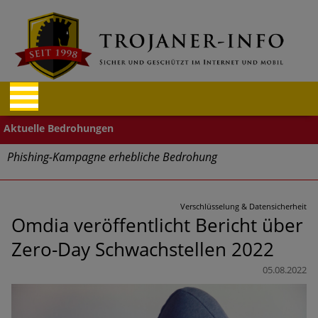
Phishing-Kampagne erhebliche Bedrohung
Trends bei Cyber Crimes 2024: Experten rechnen mit neue
Welle an Social-Engineering-Betrugsmaschen und
Verschlüsselung & Datensicherheit
Identitätsdiebstahl
Omdia veröffentlicht Bericht über
Zero-Day Schwachstellen 2022
Exponentiell wachsende Risiken, eine immer
unübersichtlichere Cyber-Bedrohungslage – was CISOs jetzt
05.08.2022
für mehr Cyber-Resilienz tun können
Digitale Assets aller Arten im Fokus der aktuellen Cyber-