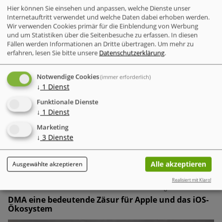
Hier können Sie einsehen und anpassen, welche Dienste unser
Internetauftritt verwendet und welche Daten dabei erhoben werden.
Wir verwenden Cookies primär für die Einblendung von Werbung
und um Statistiken über die Seitenbesuche zu erfassen. In diesen
Fällen werden Informationen an Dritte übertragen.
Um mehr zu
erfahren, lesen Sie bitte unsere
Datenschutzerklärung
.
Notwendige Cookies
(immer erforderlich)
↓
1
Dienst
Deutsche unterschätzen die Gefahr von
Funktionale Dienste
Cyberangriffen zunehmend.
Trotz der steigenden Zahl
↓
1
Dienst
von Cyberattacken weltweit und in Deutschland fühlen sich
die Menschen immer weniger bedroht. Dieses wachsende
Marketing
↓
3
Dienste
Sicherheitsgefühl steht in krassem Gegensatz zur
tatsächlichen Bedrohungslage.
Alle akzeptieren
Ausgewählte akzeptieren
Realisiert mit Klaro!
Verschlüsselung & Datensicherheit
DMA eine bedeutende Zäsur für Apple und das iOS-
Ökosystem