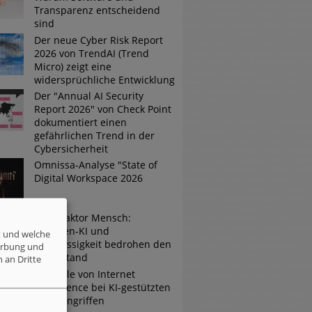
Transparenz entscheidend
sind
Der neue Cyber Risk Report
2026 von TrendAI (Trend
Micro) zeigt eine
widersprüchliche Entwicklung
Der "Annual AI Security
Report 2026" von Check Point
dokumentiert einen
gefährlichen Trend in der
Cybersicherheit
Omnissa-Analyse "State of
Digital Workspace 2026
Risikofaktor Mensch:
Schatten-KI und
t und welche
Nachlässigkeit bedrohen den
erbung und
Mittelstand
 an Dritte
Die Rolle von Internet
Intelligence bei KI-gestützten
Cyberangriffen