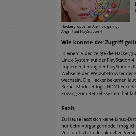
untersch
Weiteren
warnen
Hackergruppe fail0verflow gelingt
Angriff auf PlayStation 4
Phishing
Wie konnte der Zugriff gel
In einem Video zeigte die Hackergr
Aktuell
Linux-System auf der PlayStation 4 
Implementierung der PlayStation 4P
Fake-Unt
Webseite den WebKit-Browser der K
wechseln. Die Hacker bekamen laut Vi
Cyber Ex
Kernel-Modesettings, HDMI-Encode
Zugang zum Betriebssystem hat fail
Fazit
Zu Hause lässt sich keine Linux-Dist
nur beim Vorgängermodell möglich. 
Version 1.76. In der aktuellen Vers