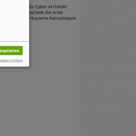
Die KI als Cyber-Architekt:
Wie DeepSeek die erste
browserbasierte Ransomware
erfand
kzeptieren
ealisiert mit Klaro!