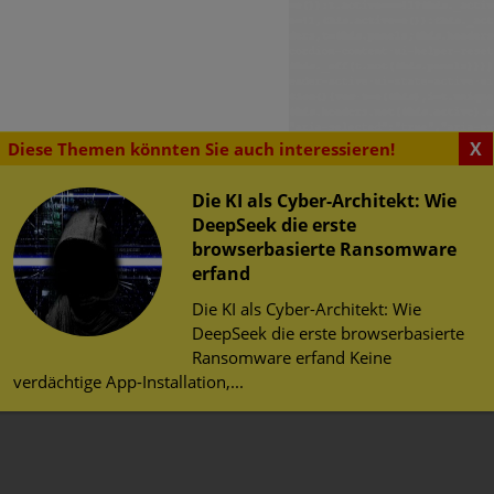
X
Diese Themen könnten Sie auch interessieren!
Die KI als Cyber-Architekt: Wie
DeepSeek die erste
browserbasierte Ransomware
SENSWERTES
erfand
tsrisiken im
erheit im Web
Die KI als Cyber-Architekt: Wie
chen WLAN zur
herheit
DeepSeek die erste browserbasierte
WM 2026
tz
Ransomware erfand Keine
risiken im öffentlichen
verdächtige App-Installation,...
Fußball-WM 2026
er am 11. Juni startenden
meisterschaft 2026 warnt