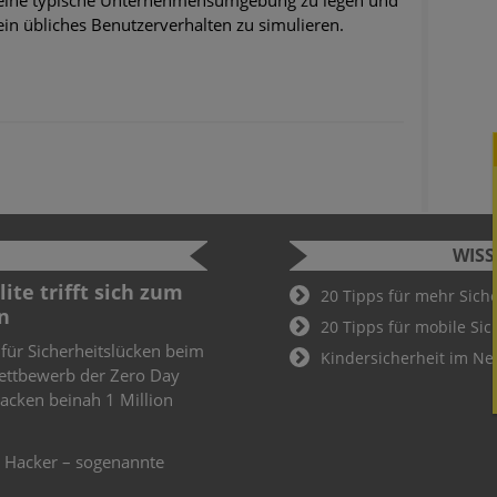
eine typische Unternehmensumgebung zu legen und
ein übliches Benutzerverhalten zu simulieren.
WIS
curity Challenge
Sicherhei
20 Tipps für mehr Sich
öffentli
20 Tipps für mobile Sic
Fußball-
d Studenten können bei der
Kindersicherheit im Ne
ity Challenge teilnehmen.
Sicherheits
s Gewinner hervorgeht, ist
WLAN zur 
utschland-Teams für die
Angesichts d
Fußballwelt
das