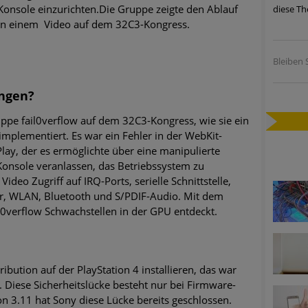
Konsole einzurichten.Die Gruppe zeigte den Ablauf
diese Th
ätzen
in einem Video auf dem 32C3-Kongress.
twicklung der HTTP-basierten Cyberangriffe lässt Experten vor 
Bleiben S
-Trend: Führungskräfte im Visier. Was hilft gegen Harpoon Whali
ingen?
uppe fail0verflow auf dem 32C3-Kongress, wie sie ein
e Phishing-Kampagnen mit großen Markennamen – Amazon hat nu
implementiert. Es war ein Fehler in der WebKit-
lay, der es ermöglichte über eine manipulierte
ernehmensprofile auf LinkedIn: Unternehmen und Nutzer im Vis
onsole veranlassen, das Betriebssystem zu
deo Zugriff auf IRQ-Ports, serielle Schnittstelle,
perience Center in Augsburg
r, WLAN, Bluetooth und S/PDIF-Audio. Mit dem
0verflow Schwachstellen in der GPU entdeckt.
ribution auf der PlayStation 4 installieren, das war
Diese Sicherheitslücke besteht nur bei Firmware-
ion 3.11 hat Sony diese Lücke bereits geschlossen.