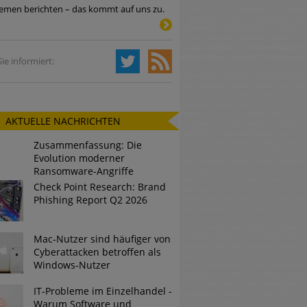
emen berichten – das kommt auf uns zu.
Tsunami bei Web-DDoS-Angriffen
ie informiert:
ng?
AKTUELLE NACHRICHTEN
n reagiert
Zusammenfassung: Die
ier der Datendiebe
Evolution moderner
Ransomware-Angriffe
Check Point Research: Brand
Phishing Report Q2 2026
Mac-Nutzer sind häufiger von
Cyberattacken betroffen als
Windows-Nutzer
IT-Probleme im Einzelhandel -
Warum Software und