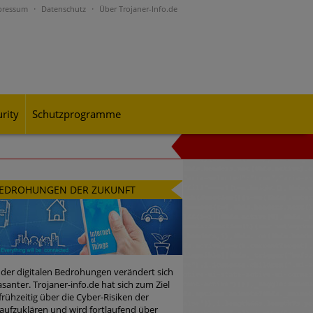
pressum
Datenschutz
Über Trojaner-Info.de
rity
Schutzprogramme
al-Engineering-Betrugsmaschen und
EDROHUNGEN DER ZUKUNFT
rohungslage – was CISOs jetzt für
 der digitalen Bedrohungen verändert sich
santer. Trojaner-info.de hat sich zum Ziel
 frühzeitig über die Cyber-Risiken der
n Bedrohungspotential nicht
aufzuklären und wird fortlaufend über