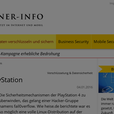
Im
aten verschlüsseln und sichern
Business Security
Mobile Secu
g-Kampagne erhebliche Bedrohung
rn
ei Cyber Crimes 2024: Experten rechnen mit neue Welle an Soci
B
tsdiebstahl
Verschlüsselung & Datensicherheit
Station
iell wachsende Risiken, eine immer unübersichtlichere Cyber-Bed
04.01.2016
er-Resilienz tun können
Die Sicherheitsmechanismen der PlayStation 4 zu
Die Welt
überwinden, das gelang einer Hacker-Gruppe
 Assets aller Arten im Fokus der aktuellen Cyber-Bedrohungen
immer ra
namens fail0verflow. Wie heise.de berichtete war es
gesetzt,
so möglich eine volle Linux-Distribution auf der
mster Aufstieg: Mega-Ransomware. Deutsche Unternehmen dürfe
Zukunft 