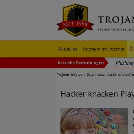
Aktuelles
Anonym im Internet
D
Phishin
Trojaner-Info.de
Daten verschlüsseln und siche
Trends b
Identitä
Hacker knacken Play
Exponent
mehr Cyb
Digitale
Ungebre