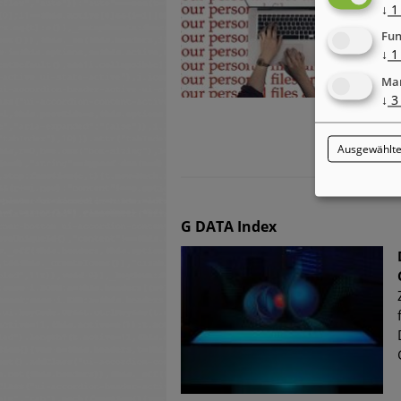
↓
1
Fun
↓
1
Mar
↓
3
Ausgewählte
G DATA Index