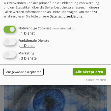
Transparenz entscheidend sind
Wir verwenden Cookies primär für die Einblendung von Werbung
und um Statistiken über die Seitenbesuche zu erfassen. In diesen
Das Kernproblem: Fehlende Gesamtsicht statt falscher
Fällen werden Informationen an Dritte übertragen.
Um mehr zu
Hardware
Technische Störungen im Einzelhandel – wie
erfahren, lesen Sie bitte unsere
Datenschutzerklärung
.
verlangsamte Scanner, veraltete Software oder
ungenehmigte KI-Nutzung – werden oft als isolierte
Notwendige Cookies
(immer erforderlich)
Alltagsfälle betrachtet.
↓
1
Dienst
Funktionale Dienste
↓
1
Dienst
Business Security
Marketing
Der neue Cyber Risk Report 2026 von TrendAI (Trend
↓
3
Dienste
Micro) zeigt eine widersprüchliche Entwicklung
Alle akzeptieren
Ausgewählte akzeptieren
Realisiert mit Klaro!