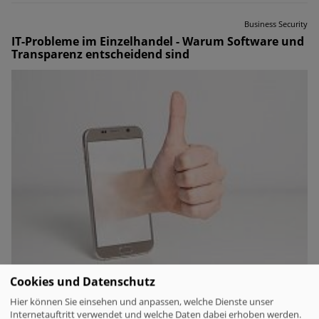
Business Security
IT-Probleme im Einzelhandel - Warum Software und
Transparenz entscheidend sind
Cookies und Datenschutz
Hier können Sie einsehen und anpassen, welche Dienste unser
IT-Probleme im Einzelhandel – Warum Software und
Internetauftritt verwendet und welche Daten dabei erhoben werden.