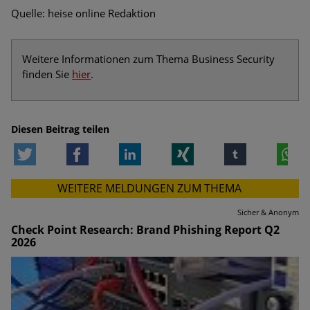
Quelle: heise online Redaktion
Weitere Informationen zum Thema Business Security
finden Sie
hier
.
Diesen Beitrag teilen
Twitter
Facebook
LinkedIn
Xing
tumblr
W
WEITERE MELDUNGEN ZUM THEMA
Sicher & Anonym
Check Point Research: Brand Phishing Report Q2
2026