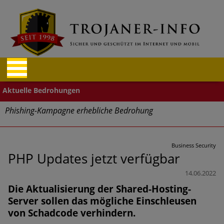
Phishing-Kampagne erhebliche Bedrohung
Trends bei Cyber Crimes 2024: Experten rechnen mit neue
Welle an Social-Engineering-Betrugsmaschen und
Business Security
Identitätsdiebstahl
PHP Updates jetzt verfügbar
14.06.2022
Exponentiell wachsende Risiken, eine immer
Die Aktualisierung der Shared-Hosting-
unübersichtlichere Cyber-Bedrohungslage – was CISOs jetzt
für mehr Cyber-Resilienz tun können
Server sollen das mögliche Einschleusen
von Schadcode verhindern.
Digitale Assets aller Arten im Fokus der aktuellen Cyber-