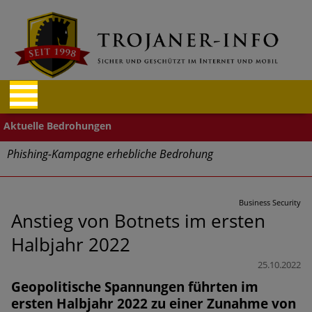
Phishing-Kampagne erhebliche Bedrohung
Trends bei Cyber Crimes 2024: Experten rechnen mit neue
Welle an Social-Engineering-Betrugsmaschen und
Business Security
Identitätsdiebstahl
Anstieg von Botnets im ersten
Halbjahr 2022
Exponentiell wachsende Risiken, eine immer
unübersichtlichere Cyber-Bedrohungslage – was CISOs jetzt
25.10.2022
für mehr Cyber-Resilienz tun können
Geopolitische Spannungen führten im
ersten Halbjahr 2022 zu einer Zunahme von
Digitale Assets aller Arten im Fokus der aktuellen Cyber-