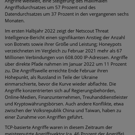
Angriffe weltweit, eine Steigerung des maximalen
Angriffsdurchsatzes um 57 Prozent und des
Datendurchsatzes um 37 Prozent in den vergangenen sechs
Monaten.
Im ersten Halbjahr 2022 zeigt der Netscout Threat
Intelligence-Bericht einen signifikanten Anstieg der Anzahl
von Botnets sowie ihrer Größe und Leistung; Honeypots
verzeichneten im Vergleich zu Februar 2021 mehr als 67
Millionen Verbindungen von 608.000 IP-Adressen. Angriffe
über direkte Pfade nahmen im Januar 2022 um 11 Prozent
zu. Die Angriffswelle erreichte Ende Februar ihren
Höhepunkt, als Russland in Teile der Ukraine
einmarschierte, bevor die Kurve wieder abflachte. Die
Angriffe konzentrierten sich auf Regierungsbehörden,
Online-Medien, Finanzunternehmen, Treuhanddienstleister
und Kryptowährungsbörsen. Auch andere Konflikte, etwa
zwischen der Volksrepublik China und Taiwan, haben zu
einer Zunahme von Angriffen geführt.
TCP-basierte Angriffe waren in diesem Zeitraum der
meistgenutzte Angriffsvektor (ca. 46 Prozent der Angriffe).