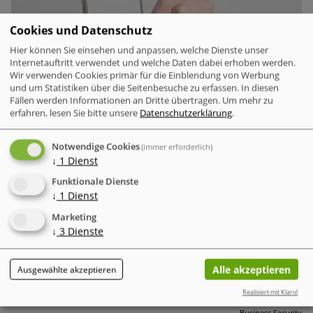
Cookies und Datenschutz
Hier können Sie einsehen und anpassen, welche Dienste unser
Internetauftritt verwendet und welche Daten dabei erhoben werden.
Wir verwenden Cookies primär für die Einblendung von Werbung
und um Statistiken über die Seitenbesuche zu erfassen. In diesen
Fällen werden Informationen an Dritte übertragen.
Um mehr zu
erfahren, lesen Sie bitte unsere
Datenschutzerklärung
.
Notwendige Cookies
(immer erforderlich)
IT-Probleme im Einzelhandel – Warum Software und
↓
1
Dienst
Transparenz entscheidend sind
Funktionale Dienste
↓
1
Dienst
Das Kernproblem: Fehlende Gesamtsicht statt falscher
Hardware
Technische Störungen im Einzelhandel – wie
Marketing
verlangsamte Scanner, veraltete Software oder
↓
3
Dienste
ungenehmigte KI-Nutzung – werden oft als isolierte
Alltagsfälle betrachtet.
Alle akzeptieren
Ausgewählte akzeptieren
Realisiert mit Klaro!
Business Security