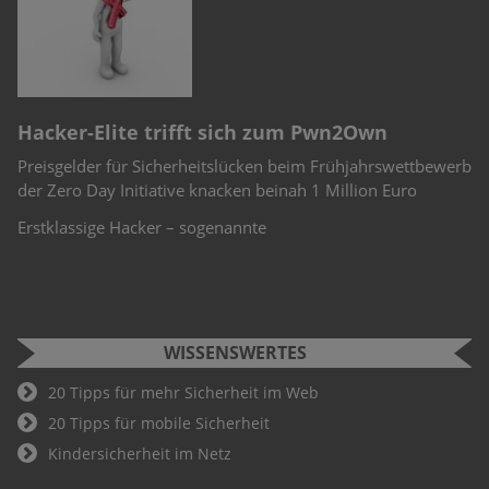
n
e
S
Own
Cyber Security Challenge 2022
F
ahrswettbewerb
Schüler und Studenten können bei der Cyber Secur
Si
on Euro
Challenge teilnehmen. Wer hier als Gewinner hervo
W
Teil des Deutschland-Teams für die weiteren
An
Fu
WISSENSWERTES
20 Tipps für mehr Sicherheit im Web
20 Tipps für mobile Sicherheit
Kindersicherheit im Netz