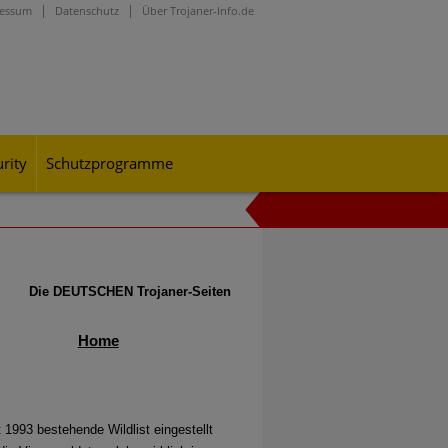
ressum
Datenschutz
Über Trojaner-Info.de
rity
Schutzprogramme
onen durch, mit denen sie die
Die DEUTSCHEN Trojaner-Seiten
Home
 1993 bestehende Wildlist eingestellt