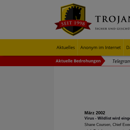
Aktuelles
Anonym im Internet
D
Telegram
Angreife
Verschlü
"Cyberwe
24-Stund
März 2002
Cyberang
Virus - Wildlist wird eing
In einem
Shane Coursen, Chief Execut