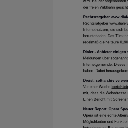
wird. Bei der sogenannten 
Aufgepas
der freien Wildbahn gesich
Es gibt w
Rechtsratgeber www.diale
Rechtsratgeber www.dialerun
Internetnutzern, die sich b
Massive 
herunterladen. Das Tückisc
Umfrage 
regelmäßig eine teure 019
Cybersic
Dialer - Anbieter einige
Meldungen über sogenannte 
Phishing
Internetgemeinde. Dieses n
Cyberkri
haben. Dabei herausgekommen
Dreist: soft-archiv verwei
Corona-
Vor einer Woche
berichtet
Experten
mit, dass die Webadresse n
App im V
Einen Bericht mit Screens
Neuer Report: Opera Speci
Zielgeri
Opera ist eine echte Alter
Möglichkeiten und Funktio
APT-Akte
betrachten ist. Ein etwas la