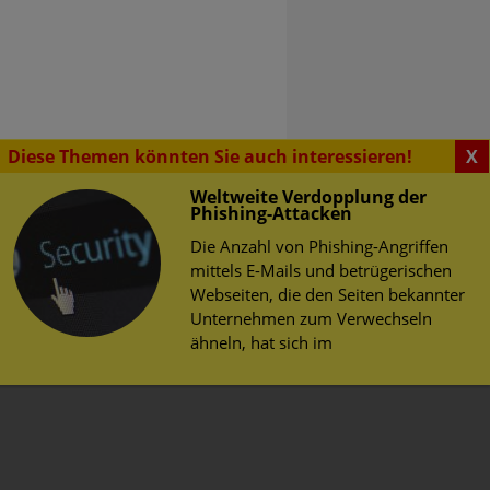
Diese Themen könnten Sie auch interessieren!
X
Weltweite Verdopplung der
Phishing-Attacken
Die Anzahl von Phishing-Angriffen
mittels E-Mails und betrügerischen
SENSWERTES
Webseiten, die den Seiten bekannter
rsicherung
erheit im Web
Unternehmen zum Verwechseln
ähneln, hat sich im
lb neun, in einem Büro
herheit
 Deutschland: Eine E-Mail
tz
ie einen Anhang enthält.
ngte Word-Dokument (eine
auf