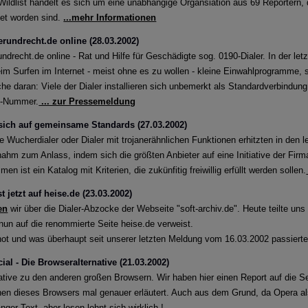
Wildlist handelt es sich um eine unabhängige Organsiation aus 69 Reportern, d
st: Firefox und Tor Browser Schadcode-Add-ons
tet worden sind.
...mehr Informationen
ichtige Sicherheitsupdates für Firefox, Firefox ESR und Tor Browser
rundrecht.de online (28.03.2002)
drecht.de online - Rat und Hilfe für Geschädigte sog. 0190-Dialer. In der letz
eim Surfen im Internet - meist ohne es zu wollen - kleine Einwahlprogramme, s
Sicherheitslücken durch Mitarbeiter im Home Office
he daran: Viele der Dialer installieren sich unbemerkt als Standardverbindung
unter Entscheidungsträgern im Bereich IT- und Cybersicherheit ze
0-Nummer.
... zur Pressemeldung
herheitsverletzungen in Folge von Home Office bedingt durch Cov
n sich auf gemeinsame Standards (27.03.2002)
Wucherdialer oder Dialer mit trojanerähnlichen Funktionen erhitzten in den 
-Mails im Namen der Personalabteilung
ahm zum Anlass, indem sich die größten Anbieter auf eine Initiative der Fir
minelle haben Arbeitnehmer und Jobsuchende im Visier
 ist ein Katalog mit Kriterien, die zukünfitig freiwillig erfüllt werden sollen.
st jetzt auf heise.de (23.03.2002)
Warn-Apps im Fokus
en
wir über die Dialer-Abzocke der Webseite "soft-archiv.de". Heute teilte un
 bescheinigen der Corona-Warn-App ein hohes Sicherheits- und D
un auf die renommierte Seite heise.de verweist.
ergleich zu anderen Ländern da?
hot und was überhaupt seit unserer letzten Meldung vom 16.03.2002 passiert
al - Die Browseralternative (21.03.2002)
chtete Attacken: Zero-Day-Exploits im Betriebssystem von Window
native zu den anderen großen Browsern. Wir haben hier einen Report auf die S
nen dieses Browsers mal genauer erläutert. Auch aus dem Grund, da Opera als
ur DarkHotel könnte hinter den Exploits stehen
nger Text, aber lesen lohnt sich wirklich !