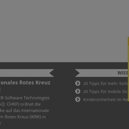
WIS
ionales Rotes Kreuz
Cyber-Ve
20 Tipps für mehr Sich
t
Morgens, ha
20 Tipps für mobile Sic
t® Software Technologies
irgendwo in
Kindersicherheit im Ne
AQ: CHKP) ordnet die
kommt an, d
ke auf das Internationale
Das angehä
 Roten Kreuz (IKRK) in
Bewerbung 
t