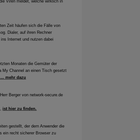
ie Viren meldet, welche wirklich in
. Keine Lücke gilt als kritisch.
ten Zeit häufen sich die Fälle von
og. Dialer, auf ihren Rechner
 ins Internet und nutzen dabei
igt einen Anstieg von 20 Prozent der
id-19
letzten Monaten die Gemüter der
ma My Channel an einen Tisch gesetzt
... mehr dazu
s Herr Berger von network-secure.de
atenschutzniveau. Doch wie steht die
e,
ist hier zu finden.
s und im Internet Explorer
eiten gestellt, der dem Anwender die
 ein recht sicherer Browser zu