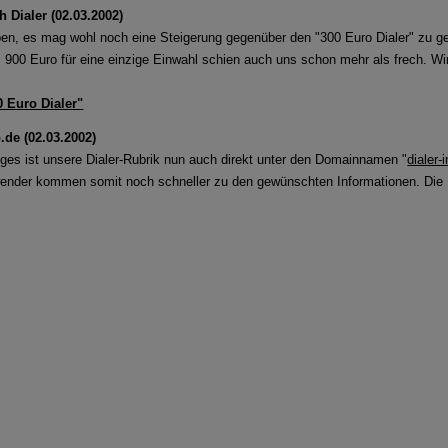
 Dialer (02.03.2002)
n, es mag wohl noch eine Steigerung gegenüber den "300 Euro Dialer" zu geb
n. 900 Euro für eine einzige Einwahl schien auch uns schon mehr als frech. Wi
0 Euro Dialer"
o.de (02.03.2002)
lges ist unsere Dialer-Rubrik nun auch direkt unter den Domainnamen "
dialer-
wender kommen somit noch schneller zu den gewünschten Informationen. Die R