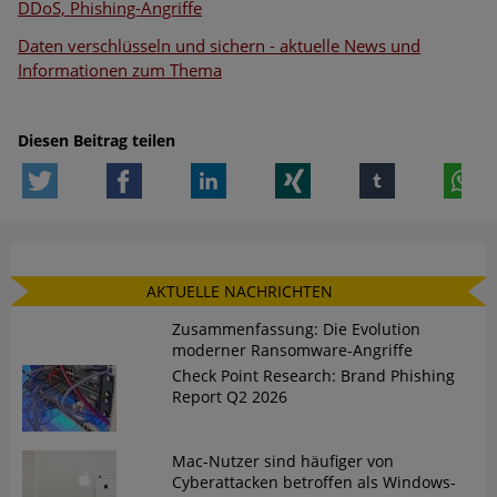
DDoS, Phishing-Angriffe
Daten verschlüsseln und sichern - a
ktuelle News und
Informationen zum Thema
Diesen Beitrag teilen
Twitter
Facebook
LinkedIn
Xing
tumblr
W
AKTUELLE NACHRICHTEN
Zusammenfassung: Die Evolution
moderner Ransomware-Angriffe
Check Point Research: Brand Phishing
Report Q2 2026
Mac-Nutzer sind häufiger von
Cyberattacken betroffen als Windows-