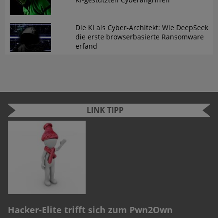
Die KI als Cyber-Architekt: Wie DeepSeek
die erste browserbasierte Ransomware
erfand
LINK TIPP
n
e
r
Hacker-Elite trifft sich zum Pwn2Own
C