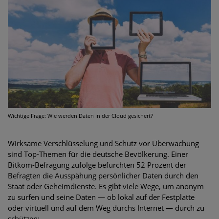
Bedrohungen
Ungebremster Aufstieg: Mega-Ransomware. Deutsche
Unternehmen dürfen Bedrohungspotential nicht
unterschätzen
Weiterentwicklung der HTTP-basierten Cyberangriffe lässt
Experten vor Tsunami bei Web-DDoS-Angriffen warnen
Phishing-Trend: Führungskräfte im Visier. Was hilft gegen
Harpoon Whaling?
Wichtige Frage: Wie werden Daten in der Cloud gesichert?
Aktuelle Phishing-Kampagnen mit großen Markennamen –
Wirksame Verschlüsselung und Schutz vor Überwachung
Amazon hat nun reagiert
sind Top-Themen für die deutsche Bevölkerung. Einer
Bitkom-Befragung zufolge befürchten 52 Prozent der
Fake-Unternehmensprofile auf LinkedIn: Unternehmen und
Befragten die Ausspähung persönlicher Daten durch den
Nutzer im Visier der Datendiebe
Staat oder Geheimdienste. Es gibt viele Wege, um anonym
zu surfen und seine Daten — ob lokal auf der Festplatte
Cyber Experience Center in Augsburg
oder virtuell und auf dem Weg durchs Internet — durch zu
schützen: