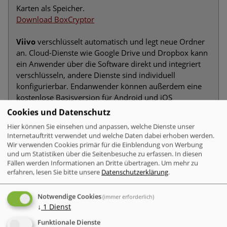
Karten als Speicher.
Download BoxCryptor
Viivo
verschlüsselt automatisch und legt neue Ordner
an. Cloud-Dienste wie Google Drive und Dropbox kann
ein Anwender über die Software direkt und integriert
verschlüsseln, andere Dienste sind individuell
konfigurierbar. Endanwender können außerdem eine
kostenlose Basisversion für Android und iOS
verwenden. Hiermit werden Daten mobil nur
Cookies und Datenschutz
entschlüsselt, jedoch nicht verschlüsselt. Nach der
Hier können Sie einsehen und anpassen, welche Dienste unser
Installation haben Nutzer Zugriff auf die
Internetauftritt verwendet und welche Daten dabei erhoben werden.
verschlüsselten Dateien via Doppelklick.
Wir verwenden Cookies primär für die Einblendung von Werbung
Download Viivo
und um Statistiken über die Seitenbesuche zu erfassen. In diesen
Fällen werden Informationen an Dritte übertragen.
Um mehr zu
erfahren, lesen Sie bitte unsere
Datenschutzerklärung
.
Quick Crypt
ist sehr einfach aufgebaut, benötigt keine
Installation und bietet die Verschlüsselung von Ordnern
Notwendige Cookies
und Dateien. Mit RC2 und AES 256 Bit gibt es zwei
(immer erforderlich)
↓
1
Dienst
Verschlüsselungs-Varianten. Besonders ist, dass Nutzer
für verschlüsselte Files Ablauf-Daten definieren
Funktionale Dienste