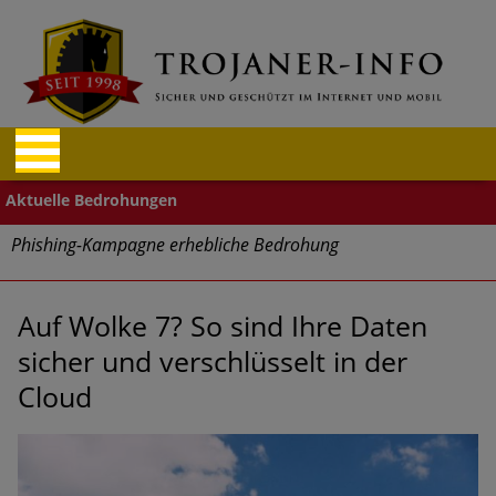
Phishing-Kampagne erhebliche Bedrohung
Trends bei Cyber Crimes 2024: Experten rechnen mit neue
Welle an Social-Engineering-Betrugsmaschen und
Auf Wolke 7? So sind Ihre Daten
Identitätsdiebstahl
sicher und verschlüsselt in der
Cloud
Exponentiell wachsende Risiken, eine immer
unübersichtlichere Cyber-Bedrohungslage – was CISOs jetzt
für mehr Cyber-Resilienz tun können
Digitale Assets aller Arten im Fokus der aktuellen Cyber-