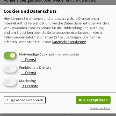
voneinander gelöscht oder wieder aktiviert werden.
Cookies und Datenschutz
Methode 5/Kriterium Datenmenge: i
nkrementelle
Hier können Sie einsehen und anpassen, welche Dienste unser
Datensicherung
Internetauftritt verwendet und welche Daten dabei erhoben werden.
Wir verwenden Cookies primär für die Einblendung von Werbung
Die Basis für diese kaskadische Methode ist auch hier eine
und um Statistiken über die Seitenbesuche zu erfassen. In diesen
erste, vollständige Datensicherung. Bei den nächsten
Fällen werden Informationen an Dritte übertragen.
Um mehr zu
Backups werden jeweils stets diejenigen neuen Dateien oder
erfahren, lesen Sie bitte unsere
Datenschutzerklärung
.
Teildaten je Inkrement gesichert, die sich seit der letzten
inkrementellen Sicherung bzw. der initialen
Notwendige Cookies
(immer erforderlich)
Komplettabspeicherung geändert hatten oder dazu kamen.
↓
1
Dienst
Der Vorteil dieser Methode ist der geringe Speicherbedarf,
Funktionale Dienste
denn es werden nur die Inkremente in den Folge-Speicher-
↓
1
Dienst
Sessions abgespeichert. Daher ist diese Lösung optimal für
Cloud-Speichermethoden
. Nachteil dieser Methode: Falls die
Marketing
↓
3
Dienste
Daten wiederhergestellt werden sollen, bedarf es einer
hohen Auslastung des Rechners, um das Voll-Backup und
alle einzelnen Inkrement-Zwischenspeicherungen wieder
Alle akzeptieren
Ausgewählte akzeptieren
lückenlos zusammenzusetzen.
Realisiert mit Klaro!
Lesen Sie weiter: Muss das Backup für Endanwender etwas