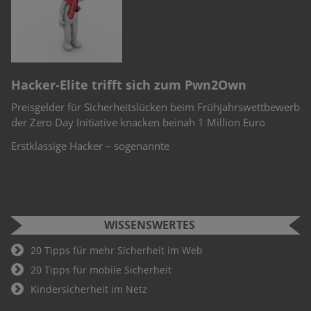
n
e
r
Hacker-Elite trifft sich zum Pwn2Own
C
Preisgelder für Sicherheitslücken beim Frühjahrswettbewerb
Sc
-
der Zero Day Initiative knacken beinah 1 Million Euro
Ch
Te
Erstklassige Hacker – sogenannte
WISSENSWERTES
20 Tipps für mehr Sicherheit im Web
20 Tipps für mobile Sicherheit
Kindersicherheit im Netz