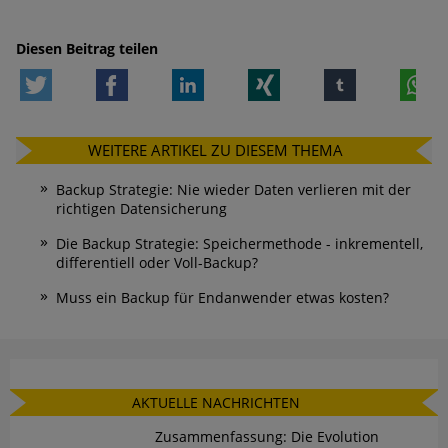
Diesen Beitrag teilen
Twitter
Facebook
LinkedIn
Xing
tumblr
W
WEITERE ARTIKEL ZU DIESEM THEMA
Backup Strategie: Nie wieder Daten verlieren mit der
richtigen Datensicherung
Die Backup Strategie: Speichermethode - inkrementell,
differentiell oder Voll-Backup?
Muss ein Backup für Endanwender etwas kosten?
AKTUELLE NACHRICHTEN
Zusammenfassung: Die Evolution