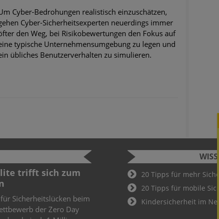
Um Cyber-Bedrohungen realistisch einzuschätzen,
gehen Cyber-Sicherheitsexperten neuerdings immer
öfter den Weg, bei Risikobewertungen den Fokus auf
eine typische Unternehmensumgebung zu legen und
ein übliches Benutzerverhalten zu simulieren.
WIS
Cyber Security Challenge
Sicherhei
20 Tipps für mehr Sich
2022
öffentli
20 Tipps für mobile Sic
Fußball-
Schüler und Studenten können bei der
Kindersicherheit im Ne
Cyber Security Challenge teilnehmen.
Sicherheits