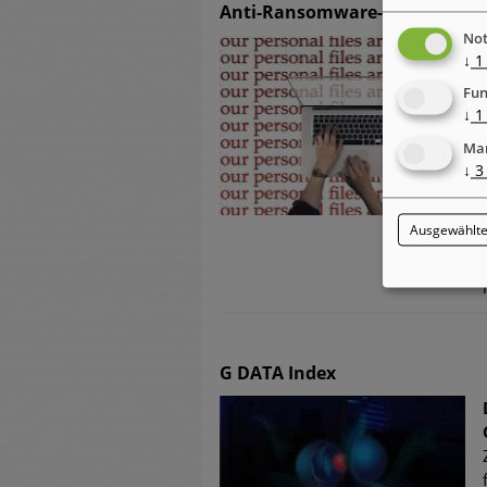
Anti-Ransomware-Tag
Not
↓
1
Fun
↓
1
Mar
↓
3
Ausgewählte
G DATA Index