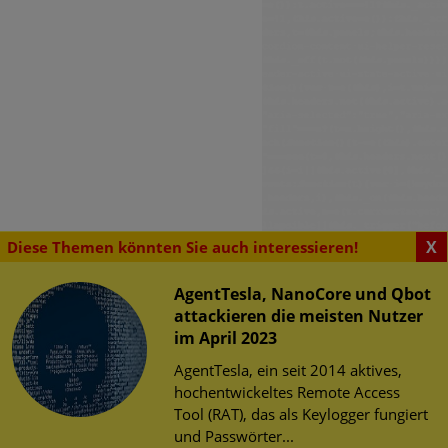
X
Diese Themen könnten Sie auch interessieren!
AgentTesla, NanoCore und Qbot
attackieren die meisten Nutzer
SENSWERTES
im April 2023
tsrisiken im
erheit im Web
AgentTesla, ein seit 2014 aktives,
chen WLAN zur
herheit
hochentwickeltes Remote Access
WM 2026
tz
Tool (RAT), das als Keylogger fungiert
risiken im öffentlichen
und Passwörter...