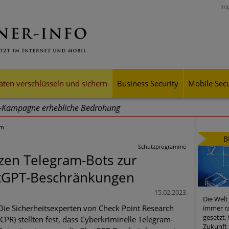
Im
aten verschlüsseln und sichern
Business Security
Mobile Secu
g-Kampagne erhebliche Bedrohung
rn
ei Cyber Crimes 2024: Experten rechnen mit neue Welle an Soci
B
tsdiebstahl
Schutzprogramme
zen Telegram-Bots zur
iell wachsende Risiken, eine immer unübersichtlichere Cyber-Bed
tGPT-Beschränkungen
er-Resilienz tun können
15.02.2023
Die Welt
 Assets aller Arten im Fokus der aktuellen Cyber-Bedrohungen
Die Sicherheitsexperten von Check Point Research
immer ra
gesetzt,
(CPR) stellten fest, dass Cyberkriminelle Telegram-
mster Aufstieg: Mega-Ransomware. Deutsche Unternehmen dürfe
Zukunft 