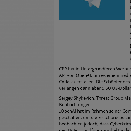
untersch
Weiteren
warnen
Phishing
Aktuell
Fake-Unt
CPR hat in Untergrundforen Werbun
API von OpenAI, um es einem Bedro
Cyber Ex
Code zu erstellen. Die Schöpfer de
verlangen dann aber 5,50 US-Dollar
Sergey Shykevich, Threat Group Man
Beobachtungen:
„OpenAI hat im Rahmen seiner Cont
geschaffen, um die Erstellung bösart
beobachten jedoch, dass Cyberkrim
den Untergrundforen wird aktiv da