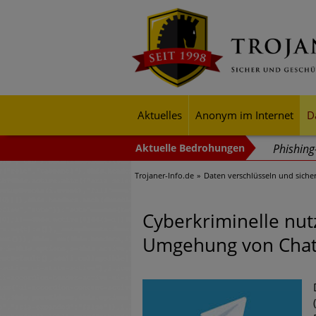
Aktuelles
Anonym im Internet
D
Phishin
Trojaner-Info.de
Daten verschlüsseln und siche
Trends b
Identitä
Cyberkriminelle nut
Exponent
Umgehung von Cha
mehr Cyb
Digitale
Ungebre