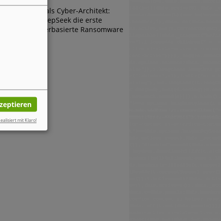
Die KI als Cyber-Architekt:
Wie DeepSeek die erste
browserbasierte Ransomware
erfand
kzeptieren
ealisiert mit Klaro!