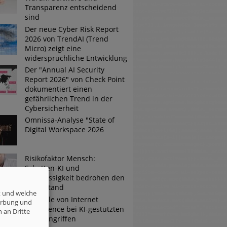
Transparenz entscheidend
sind
Der neue Cyber Risk Report
2026 von TrendAI (Trend
Micro) zeigt eine
widersprüchliche Entwicklung
Der "Annual AI Security
Report 2026" von Check Point
dokumentiert einen
gefährlichen Trend in der
Cybersicherheit
Omnissa-Analyse "State of
Digital Workspace 2026
Risikofaktor Mensch:
Schatten-KI und
Nachlässigkeit bedrohen den
Mittelstand
t und welche
Die Rolle von Internet
erbung und
Intelligence bei KI-gestützten
 an Dritte
Cyberangriffen