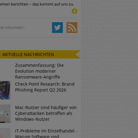
emen berichten – das kommt auf uns zu.
Tsunami bei Web-DDoS-Angriffen
ie informiert:
ng?
AKTUELLE NACHRICHTEN
n reagiert
Zusammenfassung: Die
ier der Datendiebe
Evolution moderner
Ransomware-Angriffe
Check Point Research: Brand
Phishing Report Q2 2026
Mac-Nutzer sind häufiger von
Cyberattacken betroffen als
Windows-Nutzer
IT-Probleme im Einzelhandel -
Warum Software und