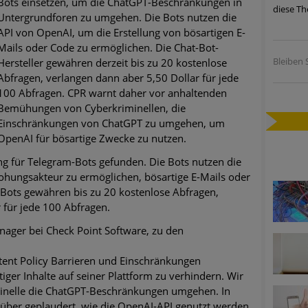
Bots einsetzen, um die ChatGPT-Beschränkungen in
diese Th
ätzen
Untergrundforen zu umgehen. Die Bots nutzen die
API von OpenAI, um die Erstellung von bösartigen E-
twicklung der HTTP-basierten Cyberangriffe lässt Experten vor 
Mails oder Code zu ermöglichen. Die Chat-Bot-
Bleiben S
Hersteller gewähren derzeit bis zu 20 kostenlose
Abfragen, verlangen dann aber 5,50 Dollar für jede
-Trend: Führungskräfte im Visier. Was hilft gegen Harpoon Whali
100 Abfragen. CPR warnt daher vor anhaltenden
Bemühungen von Cyberkriminellen, die
Einschränkungen von ChatGPT zu umgehen, um
e Phishing-Kampagnen mit großen Markennamen – Amazon hat nu
OpenAI für bösartige Zwecke zu nutzen.
ernehmensprofile auf LinkedIn: Unternehmen und Nutzer im Vis
g für Telegram-Bots gefunden. Die Bots nutzen die
hungsakteur zu ermöglichen, bösartige E-Mails oder
perience Center in Augsburg
s Bots gewähren bis zu 20 kostenlose Abfragen,
 für jede 100 Abfragen.
ager bei Check Point Software, zu den
ent Policy Barrieren und Einschränkungen
iger Inhalte auf seiner Plattform zu verhindern. Wir
inelle die ChatGPT-Beschränkungen umgehen. In
rüber geplaudert, wie die OpenAI-API genutzt werden