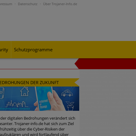
pressum
Datenschutz
Über Trojaner-Info.de
rity
Schutzprogramme
al-Engineering-Betrugsmaschen und
EDROHUNGEN DER ZUKUNFT
rohungslage – was CISOs jetzt für
 der digitalen Bedrohungen verändert sich
santer. Trojaner-info.de hat sich zum Ziel
 frühzeitig über die Cyber-Risiken der
n Bedrohungspotential nicht
aufzuklären und wird fortlaufend über