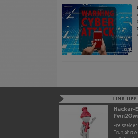
LINK TIPP
026: Zwischen KI-Hype
Hacker-Elite trifft sich zum
Pwn2Own
T-Landschaft durch den
Preisgelder für Sicherheitslücken beim
nz (KI) und verschärfte
Frühjahrswettbewerb der Zero Day