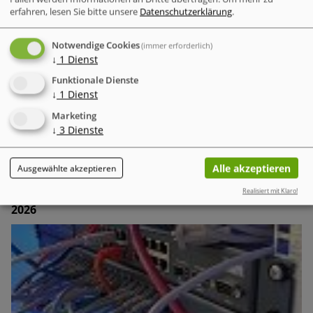
kleine Unternehmen vor Ransomware und sensiblen
erfahren, lesen Sie bitte unsere
Datenschutzerklärung
.
Transaktionen
Neues Kaspersky Anti-Ransomware Tool für Unternehmen
Notwendige Cookies
(immer erforderlich)
kostenlos verfügbar
↓
1
Dienst
Funktionale Dienste
↓
1
Dienst
Diesen Beitrag teilen
Twitter
Facebook
LinkedIn
Xing
tumblr
W
Marketing
↓
3
Dienste
WEITERE MELDUNGEN ZUM THEMA
Alle akzeptieren
Ausgewählte akzeptieren
Sicher & Anonym
Realisiert mit Klaro!
Check Point Research: Brand Phishing Report Q2
2026