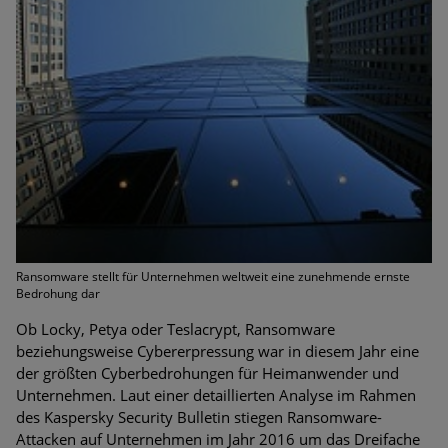
Bedrohungen
Ungebremster Aufstieg: Mega-Ransomware. Deutsche
Unternehmen dürfen Bedrohungspotential nicht
unterschätzen
Weiterentwicklung der HTTP-basierten Cyberangriffe lässt
Experten vor Tsunami bei Web-DDoS-Angriffen warnen
Phishing-Trend: Führungskräfte im Visier. Was hilft gegen
Harpoon Whaling?
Ransomware stellt für Unternehmen weltweit eine zunehmende ernste
Aktuelle Phishing-Kampagnen mit großen Markennamen –
Bedrohung dar
Amazon hat nun reagiert
Ob Locky, Petya oder Teslacrypt, Ransomware
Fake-Unternehmensprofile auf LinkedIn: Unternehmen und
beziehungsweise Cybererpressung war in diesem Jahr eine
Nutzer im Visier der Datendiebe
der größten Cyberbedrohungen für Heimanwender und
Unternehmen. Laut einer detaillierten Analyse im Rahmen
Cyber Experience Center in Augsburg
des Kaspersky Security Bulletin stiegen Ransomware-
Attacken auf Unternehmen im Jahr 2016 um das Dreifache