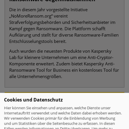
Die in diesem Jahr vorgestellte Initiative
„NoMoreRansom.org“ vereint
Strafverfolgungsbehörden und Sicherheitsanbieter im
Kampf gegen Ransomware. Die Plattform schafft
Aufklärung und stellt für diverse Ransomware-Familien
Entschlüsselungstools bereit.
Auch wurden die neuesten Produkte von Kaspersky
Lab für kleinere Unternehmen um eine Anti-Cryptor-
Komponente erweitert. Zudem bietet Kaspersky Anti-
Ransomware Tool for Business ein kostenloses Tool für
alle Unternehmensgrößen.
WEITERFÜHRENDE LINKS:
Cookies und Datenschutz
Kaspersky Security Bulletin
Hier können Sie einsehen und anpassen, welche Dienste unser
Internetauftritt verwendet und welche Daten dabei erhoben werden.
NoMoreRansom.org
Wir verwenden Cookies primär für die Einblendung von Werbung
und um Statistiken über die Seitenbesuche zu erfassen. In diesen
Neue Version von Kaspersky Small Office Security schützt
Fällen werden Informationen an Dritte übertragen.
Um mehr zu